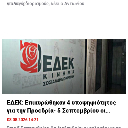
επιλογές.
για τους διορισμούς, λέει ο Αντωνίου
ΕΔΕΚ: Επικυρώθηκαν 4 υποψηφιότητες
για την Προεδρία- 5 Σεπτεμβρίου οι
εκλογές
08.08.2026 14:21