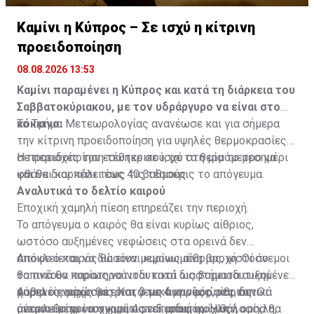
Καμίνι η Κύπρος – Σε ισχύ η κίτρινη
προειδοποίηση
08.08.2026 13:53
Καμίνι παραμένει η Κύπρος και κατά τη διάρκεια του
Σαββατοκύριακου, με τον υδράργυρο να είναι στο
κόκκινο.
Το Τμήμα Μετεωρολογίας ανανέωσε και για σήμερα
την κίτρινη προειδοποίηση για υψηλές θερμοκρασίες
σε περιοχές του εσωτερικού, με το θερμόμετρο να
Η προειδοποίηση τέθηκε σε ισχύ στη μία το μεσημέρι
φθάνει και πάλι τους 40 βαθμούς.
και θα διαρκέσει έως τις τέσσερις το απόγευμα.
Αναλυτικά το δελτίο καιρού
Εποχική χαμηλή πίεση επηρεάζει την περιοχή.
Το απόγευμα ο καιρός θα είναι κυρίως αίθριος,
ωστόσο αυξημένες νεφώσεις στα ορεινά δεν
αποκλείεται να δώσουν μεμονωμένη βροχή. Οι άνεμοι
Απόψε ο καιρός θα είναι κυρίως αίθριος, ωστόσο
θα πνέουν κυρίως νοτιοδυτικοί ως βορειοδυτικοί
τοπικά θα παρατηρούνται κατά διαστήματα αυξημένες
ασθενείς μέχρι μέτριοι, 3 με 4 μποφόρ, και τοπικά
χαμηλές νεφώσεις. Κατά τις αυγινές ώρες, δεν
Αύριο ο καιρός θα είναι γενικά κυρίως αίθριος. Οι
μέτριοι μέχρι ισχυροί, 4 με 5 μποφόρ. Η θάλασσα θα
αποκλείεται να σχηματιστεί αραιή ομίχλη ή ομίχλη,
άνεμοι θα πνέουν κυρίως νοτιοδυτικοί ως