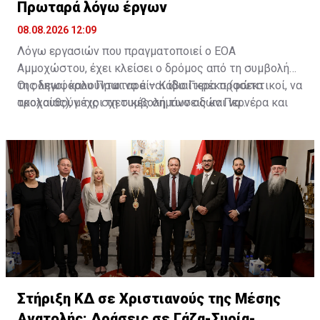
Πρωταρά λόγω έργων
08.08.2026 12:09
Λόγω εργασιών που πραγματοποιεί ο ΕΟΑ
Αμμοχώστου, έχει κλείσει ο δρόμος από τη συμβολή
της λεωφόρου Πρωταρά – Κάβο Γκρέκο (φώτα
Οι οδηγοί καλούνται να είναι ιδιαίτερα προσεκτικοί, να
τροχαίας), μέχρι τη συμβολή των οδών Περνέρα και
ακολουθούν τις σχετικές σημάνσεις και να
Πινιάς.
χρησιμοποιούν εναλλακτικές διαδρομές για την
αποφυγή ταλαιπωρίας.
Στήριξη ΚΔ σε Χριστιανούς της Μέσης
Ανατολής: Δράσεις σε Γάζα-Συρία-