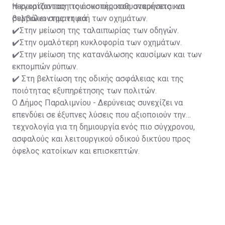
περιορίζοντας τις άσκοπες καθυστερήσεις και
Η εγκατάσταση του συστήματος αναμένεται να
βελτιώνοντας τη ροή των οχημάτων.
συμβάλει σημαντικά:
✔️Στην μείωση της ταλαιπωρίας των οδηγών.
✔️Στην ομαλότερη κυκλοφορία των οχημάτων.
✔️Στην μείωση της κατανάλωσης καυσίμων και των
εκπομπών ρύπων.
✔️ Στη βελτίωση της οδικής ασφάλειας και της
ποιότητας εξυπηρέτησης των πολιτών.
Ο Δήμος Παραλιμνίου - Δερύνειας συνεχίζει να
επενδύει σε έξυπνες λύσεις που αξιοποιούν την
τεχνολογία για τη δημιουργία ενός πιο σύγχρονου,
ασφαλούς και λειτουργικού οδικού δικτύου προς
όφελος κατοίκων και επισκεπτών.