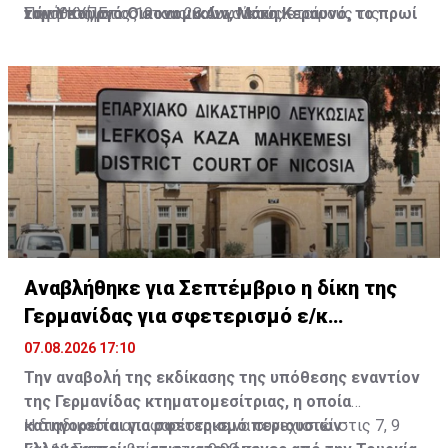
τον Υπουργό Οικονομικών, Μάκη Κεραυνό, το πρωί
νομοθετήματος στους κοινωνικούς εταίρους τις
Σώματος, στις 19 και 28 Αυγούστου.
Πηγή: ΚΥΠΕ
της Παρασκευής.
προσεχείς ημέρες, με σκοπό τη συζήτησή του στο
Εργατικό Συμβουλευτικό Σώμα.
Αναβλήθηκε για Σεπτέμβριο η δίκη της
Γερμανίδας για σφετερισμό ε/κ
περιουσιών
07.08.2026 17:10
Την αναβολή της εκδίκασης της υπόθεσης εναντίον
της Γερμανίδας κτηματομεσίτριας, η οποία
κατηγορείται για σφετερισμό περιουσιών
Η διαδικασία αποφασίστηκε να συνεχιστεί στις 7, 9