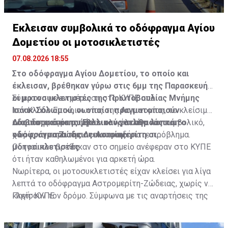
Έκλεισαν συμβολικά το οδόφραγμα Αγίου
Δομετίου οι μοτοσικλετιστές
07.08.2026 18:55
Στο οδόφραγμα Αγίου Δομετίου, το οποίο και
έκλεισαν, βρέθηκαν γύρω στις 6μμ της Παρασκευής
οι μοτοσυκλετιστές της Πρωτοβουλίας Μνήμης
Σύμφωνα με ενημέρωση στο ΚΥΠΕ από
Ισάακ-Σολωμού, οι οποίοι πραγματοποιούν
τον Κλάδο Επικοινωνίας της Αστυνομίας, το κλείσιμο
οδοιπορικό σε συμβολικούς σταθμούς και
του οδοφράγματος ήταν ολιγόλεπτο και συμβολικό,
Διαβάστε επίσης:
Έκλεισαν για λίγα λεπτά το
οδοφράγματα της Λευκωσίας.
χωρίς να παρουσιαστεί οποιοδήποτε πρόβλημα.
οδόφραγμα Ζώδειας-Αστρομερίτη οι
μοτοσικλετιστές
Οδηγοί που βρέθηκαν στο σημείο ανέφεραν στο ΚΥΠΕ
ότι ήταν καθηλωμένοι για αρκετή ώρα.
Νωρίτερα, οι μοτοσυκλετιστές είχαν κλείσει για λίγα
λεπτά το οδόφραγμα Αστρομερίτη-Ζώδειας, χωρίς να
κλείσουν τον δρόμο. Σύμφωνα με τις αναρτήσεις της
Πηγή: ΚΥΠΕ
Πρωτοβουλίας στα Μέσα Κοινωνικής Δικτύωσής
τους, οι μοτοσυκλετιστές έκαναν στάση και στον