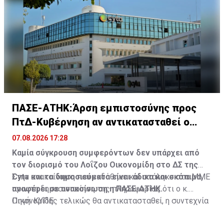
αναγκαίες ενέργειες.
χώρους που έχουν διαμορφωθεί, δυτικά των
κτιριακών εγκαταστάσεων, πλησίον των χώρων
αναμονής των λεωφορείων.
ΠΑΣΕ-ΑΤΗΚ:Άρση εμπιστοσύνης προς
ΠτΔ-Κυβέρνηση αν αντικατασταθεί ο
Οικονομίδης
07.08.2026 17:28
Καμία σύγκρουση συμφερόντων δεν υπάρχει από
τον διορισμό του Λοΐζου Οικονομίδη στο ΔΣ της
Cyta και τα δημοσιεύματα είναι άδικα και σκόπιμα,
Στην ανακοίνωση που εκδόθηκε και στάληκε στα ΜΜΕ
αναφέρει σε ανακοίνωση η ΠΑΣΕ-ΑΤΗΚ.
πριν τη δημοσιοποίηση της πληροφορίας ότι ο κ.
Οικονομίδης τελικώς θα αντικατασταθεί, η συντεχνία
Πηγή: ΚΥΠΕ
αναφέρει ότι οποιαδήποτε ενέργεια παύσης του Λ.