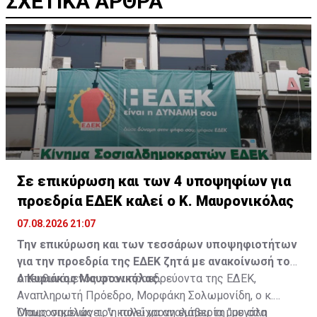
ΣΧΕΤΙΚΑ ΑΡΘΡΑ
Σε επικύρωση και των 4 υποψηφίων για
προεδρία ΕΔΕΚ καλεί ο Κ. Μαυρονικόλας
07.08.2026 21:07
Την επικύρωση και των τεσσάρων υποψηφιοτήτων
για την προεδρία της ΕΔΕΚ ζητά με ανακοίνωσή του
ο Κυριάκος Μαυρονικόλας.
Απευθυνόμενος στον προεδρεύοντα της ΕΔΕΚ,
Αναπληρωτή Πρόεδρο, Μορφάκη Σολωμονίδη, ο κ.
Μαυρονικόλας τον καλεί να αναλάβει τη "μεγάλη
Όπως σημειώνει, "η πολύχρονη εμπειρία μου στα