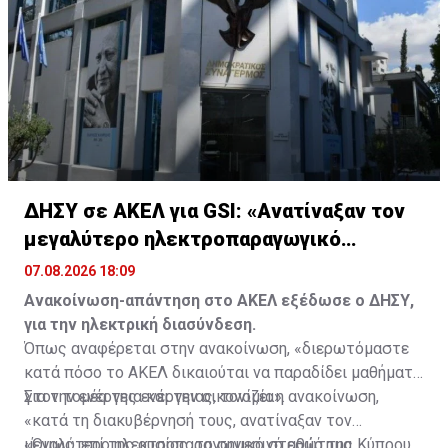
Τύμβο Μακεδονίτισσας, πριν φτάσουν στο οδόφραγμα
Αγίου Δομετίου.
ΔΗΣΥ σε ΑΚΕΛ για GSI: «Ανατίναξαν τον
μεγαλύτερο ηλεκτροπαραγωγικό
σταθμό»
07.08.2026 18:09
Ανακοίνωση-απάντηση στο ΑΚΕΛ εξέδωσε ο ΔΗΣΥ,
για την ηλεκτρική διασύνδεση.
Όπως αναφέρεται στην ανακοίνωση, «διερωτόμαστε
κατά πόσο το ΑΚΕΛ δικαιούται να παραδίδει μαθήματα
για την ενέργεια και την οικονομία».
Στον τομέα της ενέργειας, τονίζει η ανακοίνωση,
«κατά τη διακυβέρνησή τους, ανατίναξαν τον
μεγαλύτερο ηλεκτροπαραγωγικό σταθμό της Κύπρου,
«Όμως, επί της ουσίας, το σημερινό ερώτημα