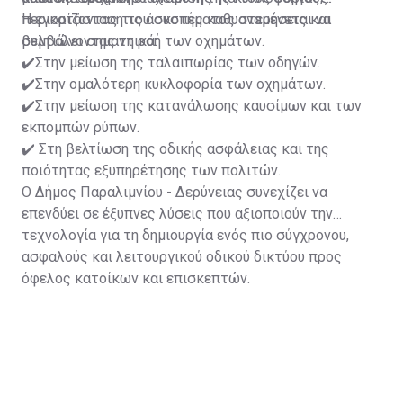
περιορίζοντας τις άσκοπες καθυστερήσεις και
Η εγκατάσταση του συστήματος αναμένεται να
βελτιώνοντας τη ροή των οχημάτων.
συμβάλει σημαντικά:
✔️Στην μείωση της ταλαιπωρίας των οδηγών.
✔️Στην ομαλότερη κυκλοφορία των οχημάτων.
✔️Στην μείωση της κατανάλωσης καυσίμων και των
εκπομπών ρύπων.
✔️ Στη βελτίωση της οδικής ασφάλειας και της
ποιότητας εξυπηρέτησης των πολιτών.
Ο Δήμος Παραλιμνίου - Δερύνειας συνεχίζει να
επενδύει σε έξυπνες λύσεις που αξιοποιούν την
τεχνολογία για τη δημιουργία ενός πιο σύγχρονου,
ασφαλούς και λειτουργικού οδικού δικτύου προς
όφελος κατοίκων και επισκεπτών.