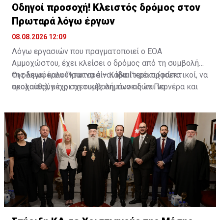
Οδηγοί προσοχή! Κλειστός δρόμος στον
Πρωταρά λόγω έργων
08.08.2026 12:09
Λόγω εργασιών που πραγματοποιεί ο ΕΟΑ
Αμμοχώστου, έχει κλείσει ο δρόμος από τη συμβολή
της λεωφόρου Πρωταρά – Κάβο Γκρέκο (φώτα
Οι οδηγοί καλούνται να είναι ιδιαίτερα προσεκτικοί, να
τροχαίας), μέχρι τη συμβολή των οδών Περνέρα και
ακολουθούν τις σχετικές σημάνσεις και να
Πινιάς.
χρησιμοποιούν εναλλακτικές διαδρομές για την
αποφυγή ταλαιπωρίας.