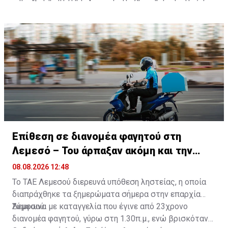
θερμοκρασία θα πέσει γύρω στους 24 βαθμούς στο
βαθμούς στο εσωτερικό, γύρω στους 35 στα νότια και
μεμονωμένη βροχή στα ορεινά.
τις μέσες κλιματολογικές τιμές.
εσωτερικό και στα παράλια και γύρω στους 21
ανατολικά παράλια, γύρω στους 32 στα δυτικά και τα
βαθμούς στα ψηλότερα ορεινά.
βόρεια παράλια και γύρω στους 29 βαθμούς στα
ψηλότερα ορεινά.
Επίθεση σε διανομέα φαγητού στη
Λεμεσό – Του άρπαξαν ακόμη και την
παραγγελία
08.08.2026 12:48
Το ΤΑΕ Λεμεσού διερευνά υπόθεση ληστείας, η οποία
διαπράχθηκε τα ξημερώματα σήμερα στην επαρχία
Λεμεσού.
Σύμφωνα με καταγγελία που έγινε από 23χρονο
διανομέα φαγητού, γύρω στη 1.30π.μ., ενώ βρισκόταν