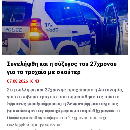
Συνελήφθη και η σύζυγος του 27χρονου
για το τροχαίο με σκούτερ
07.08.2026 16:43
Στη σύλληψη και 27χρονης προχώρησε η Αστυνομία,
για το σοβαρό τροχαίο που σημειώθηκε τις πρώτες
πρωινές ώρες σήμερα στη Λευκωσία, που είχε ως
Σύμφωνα με πληροφορίες, η 27χρονη φέρεται να
αποτέλεσμα τον κρίσιμο τραυματισμό 16χρονου.
βρισκόταν εντός του οχήματος, το οποίο χτύπησε το
σκούτερ του 16χρονου.
Πρόκειται για τη σύζυγο του 27χρονου που είχε
συλληφθεί προηγουμένως.