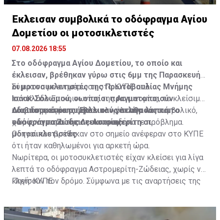
Έκλεισαν συμβολικά το οδόφραγμα Αγίου
Δομετίου οι μοτοσικλετιστές
07.08.2026 18:55
Στο οδόφραγμα Αγίου Δομετίου, το οποίο και
έκλεισαν, βρέθηκαν γύρω στις 6μμ της Παρασκευής
οι μοτοσυκλετιστές της Πρωτοβουλίας Μνήμης
Σύμφωνα με ενημέρωση στο ΚΥΠΕ από
Ισάακ-Σολωμού, οι οποίοι πραγματοποιούν
τον Κλάδο Επικοινωνίας της Αστυνομίας, το κλείσιμο
οδοιπορικό σε συμβολικούς σταθμούς και
του οδοφράγματος ήταν ολιγόλεπτο και συμβολικό,
Διαβάστε επίσης:
Έκλεισαν για λίγα λεπτά το
οδοφράγματα της Λευκωσίας.
χωρίς να παρουσιαστεί οποιοδήποτε πρόβλημα.
οδόφραγμα Ζώδειας-Αστρομερίτη οι
μοτοσικλετιστές
Οδηγοί που βρέθηκαν στο σημείο ανέφεραν στο ΚΥΠΕ
ότι ήταν καθηλωμένοι για αρκετή ώρα.
Νωρίτερα, οι μοτοσυκλετιστές είχαν κλείσει για λίγα
λεπτά το οδόφραγμα Αστρομερίτη-Ζώδειας, χωρίς να
κλείσουν τον δρόμο. Σύμφωνα με τις αναρτήσεις της
Πηγή: ΚΥΠΕ
Πρωτοβουλίας στα Μέσα Κοινωνικής Δικτύωσής
τους, οι μοτοσυκλετιστές έκαναν στάση και στον
Τύμβο Μακεδονίτισσας, πριν φτάσουν στο οδόφραγμα