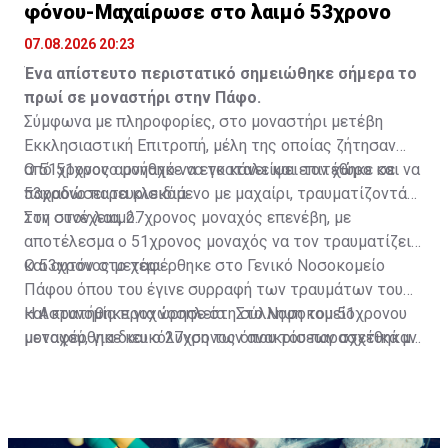
φόνου-Μαχαίρωσε στο λαιμό 53χρονο
07.08.2026 20:23
Ένα απίστευτο περιστατικό σημειώθηκε σήμερα το
πρωί σε μοναστήρι στην Πάφο.
Σύμφωνα με πληροφορίες, στο μοναστήρι μετέβη
Εκκλησιαστική Επιτροπή, μέλη της οποίας ζήτησαν
από 51χρονο μοναχό να εγκαταλείψει τον χώρο και να
Ο 51χρονος αρνήθηκε να το κάνει και επιτέθηκε σε
παραδώσει τα κλειδιά.
53χρονο παρευρισκόμενο με μαχαίρι, τραυματίζοντάς
τον στον λαιμό.
Στη συνέχεια, 27χρονος μοναχός επενέβη, με
αποτέλεσμα ο 51χρονος μοναχός να τον τραυματίζει
και αυτόν στο χέρι.
Ο 53χρονος μεταφέρθηκε στο Γενικό Νοσοκομείο
Πάφου όπου του έγινε συρραφή των τραυμάτων του
και κρατήθηκε για νοσηλεία. Στο Νοσοκομείο
Η Αστυνομία προχώρησε στη σύλληψη του 51χρονου
μεταφέρθηκε και ο 27χρονος όπου του παρασχέθηκαν
μοναχού, για διευκόλυνση των ανακρίσεων σχετικά με
οι πρώτες βοήθειες και πήρε εξιτήριο.
διερευνώμενη υπόθεση απόπειρας φόνου, πράξεων
που σκοπεύουν στην πρόκληση βαριάς σωματικής
βλάβης, τραυματισμού, μαχαιροφορίας, καθώς επίσης
παράνομης κατοχής και μεταφοράς επιθετικού όπλου.