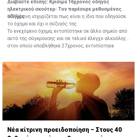
Διαβάστε επίσης:
Κρίσιμα 16χρονος οδηγός
ηλεκτρικού σκούτερ- Τον παρέσυρε μεθυσμένος
οδηγός
Η 27χρονη ισχυρίζεται πως είναι η ίδια που οδηγούσε
το όχημα και όχι ο σύζυγός της.
Το ενεχόμενο όχημα, εντοπίστηκε σε άλλο σημείο από
αυτό της σύγκρουσης και σε τελικό έλεγχο αλκοόλης
στον οποίο υποβλήθηκε 27χρονος, εντοπίστηκε
θετικός με τελικό αποτέλεσμα 73% αντί 22μg% που
είναι το ανώτατο από τον Νόμο όριο και συνελήφθη
για αυτόφωρο αδίκημα.
Νέα κίτρινη προειδοποίηση – Στους 40