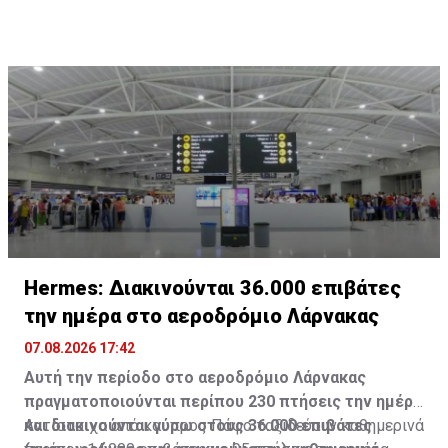
Hermes: Διακινούνται 36.000 επιβάτες
την ημέρα στο αεροδρόμιο Λάρνακας
07.08.2026 17:42
Αυτή την περίοδο στο αεροδρόμιο Λάρνακας
πραγματοποιούνται περίπου 230 πτήσεις την ημέρα
και διακινούνται γύρω στους 36.000 επιβάτες
Αντίστοιχα από και προς Πάφο ταξιδεύουν καθημερινά