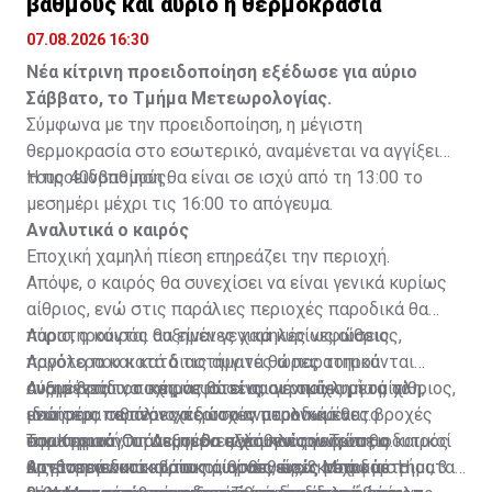
βαθμούς και αύριο η θερμοκρασία
07.08.2026 16:30
Νέα κίτρινη προειδοποίηση εξέδωσε για αύριο
Σάββατο, το Τμήμα Μετεωρολογίας.
Σύμφωνα με την προειδοποίηση, η μέγιστη
θερμοκρασία στο εσωτερικό, αναμένεται να αγγίξει
τους 40νβαθμούς.
Η προειδοποίηση θα είναι σε ισχύ από τη 13:00 το
μεσημέρι μέχρι τις 16:00 το απόγευμα.
Αναλυτικά ο καιρός
Εποχική χαμηλή πίεση επηρεάζει την περιοχή.
Απόψε, ο καιρός θα συνεχίσει να είναι γενικά κυρίως
αίθριος, ενώ στις παράλιες περιοχές παροδικά θα
παρατηρούνται αυξημένες χαμηλές νεφώσεις.
Αύριο, ο καιρός θα είναι γενικά κυρίως αίθριος,
Αργότερα και κατά τις αυγινές ώρες τοπικά
παρόλο που κατά διαστήματα θα παρατηρούνται
αναμένεται να σχηματιστεί αραιή ομίχλη ή ομίχλη,
αυξημένες τοπικές νεφώσεις, οι οποίες μετά το
Αύριο βράδυ, ο καιρός θα είναι γενικά κυρίως αίθριος,
ιδιαίτερα σε περιοχές στα ανατολικά και το
μεσημέρι πιθανόν να δώσουν μεμονωμένες βροχές
ενώ στις παράλιες περιοχές παροδικά θα
εσωτερικό. Οι άνεμοι θα εξασθενίσουν και θα
στα ορεινά. Οι άνεμοι θα πνέουν κυρίως νοτιοδυτικοί
παρατηρούνται αυξημένες χαμηλές νεφώσεις.
Την Κυριακή, τη Δευτέρα αλλά και την Τρίτη, ο καιρός
καταστούν καταβατικοί, ασθενείς, 3 Μποφόρ. Η
ως βορειοδυτικοί, το πρωί ασθενείς μέχρι μέτριοι, 3
Αργότερα και κατά τις αυγινές ώρες τοπικά
θα είναι γενικά κυρίως αίθριος, ενώ κατά διαστήματα