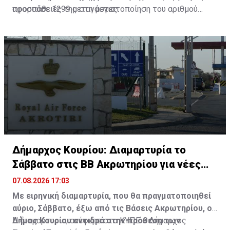
αφορούσε 1299 μετανάστες.
προσπάθειές της στη μεγιστοποίηση του αριθμού
επαναπατρισμού υπηκόων τρίτων χωρών που
διαμένουν παράνομα στην Κυπριακή Δημοκρατία, σε
συντονισμό και με άλλες αρμόδιες Υπηρεσίες.
Δήμαρχος Κουρίου: Διαμαρτυρία το
Σάββατο στις ΒΒ Ακρωτηρίου για νέες
κεραίες
07.08.2026 17:03
Με ειρηνική διαμαρτυρία, που θα πραγματοποιηθεί
αύριο, Σάββατο, έξω από τις Βάσεις Ακρωτηρίου, ο
Δήμος Κουρίου αντιδρά στην πρόθεση των
Η διαμαρτυρία, ανέφερε στο ΚΥΠΕ ο Δήμαρχος