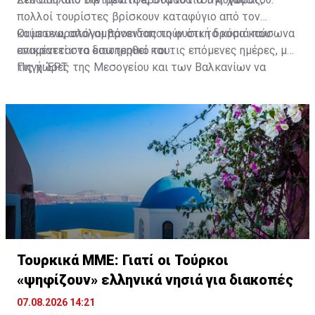
πολλοί τουρίστες βρίσκουν καταφύγιο από τον
καύσωνα, απολαμβάνοντας τη φυσική δροσιά που
Οι μετεωρολόγοι προειδοποιούν ότι το κύμα καύσωνα
επικρατεί στο εσωτερικό του.
αναμένεται να διατηρηθεί και τις επόμενες ημέρες, με
τις χώρες της Μεσογείου και των Βαλκανίων να
Πηγή: ΕΡΤ
παραμένουν αντιμέτωπες με ιδιαίτερα υψηλές
θερμοκρασίες και αυξημένους κινδύνους για τη
δημόσια υγεία και την εκδήλωση δασικών πυρκαγιών.
Τουρκικά ΜΜΕ: Γιατί οι Τούρκοι
«ψηφίζουν» ελληνικά νησιά για διακοπές
07.08.2026 14:21