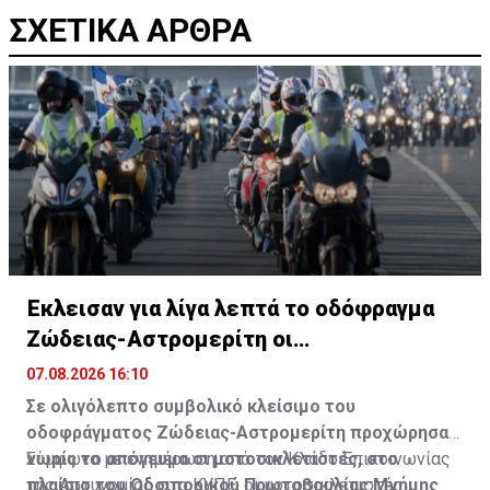
ΣΧΕΤΙΚΑ ΑΡΘΡΑ
Έκλεισαν για λίγα λεπτά το οδόφραγμα
Ζώδειας-Αστρομερίτη οι
μοτοσικλετιστές
07.08.2026 16:10
Σε ολιγόλεπτο συμβολικό κλείσιμο του
οδοφράγματος Ζώδειας-Αστρομερίτη προχώρησαν
νωρίς το απόγευμα οι μοτοσικλετιστές, στο
Σύμφωνα με ενημέρωση από τον Κλάδο Επικοινωνίας
πλαίσιο του Οδοιπορικού Πρωτοβουλίας Μνήμης
της Αστυνομίας στο ΚΥΠΕ, οι μοτοσικλετιστές