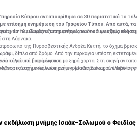
πηρεσία Κύπρου ανταποκρίθηκε σε 30 περιστατικά το τελ
ε επίσημη ενημέρωση του Γραφείου Τύπου. Από αυτά, τα
ιές, τα 12 ειδικές εξυπηρετήσεις και τα 3 ψευδείς κλήσει
τατικών περιλαμβάνεται πυρκαγιά σε ιδιωτικό όχημα που σ
ί στη Λάρνακα.
κπρόσωπο της Πυροσβεστικής Ανδρέα Κεττή, το όχημα βρισ
ράφι, δίπλα από δρόμο. Από την πυρκαγιά υπέστη εκτεταμέν
ενώ κάηκε και μικρή έκταση με ξηρά χόρτα. Στη σκηνή ανταπ
ιάς τελεί υπό διερεύνηση.
σβεστικά οχήματα, ενώ η αστυνομία Λάρνακας ανέλαβε τη φ
Με σορτς στην εκδήλωση μνήμης Ισαάκ–Σολωμού ο Φειδίας –
ν εκδήλωση μνήμης Ισαάκ–Σολωμού ο Φειδίας