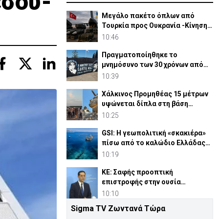
εσού-
Μεγάλο πακέτο όπλων από
Τουρκία προς Ουκρανία -Κίνηση
με μήνυμα προς Μόσχα;
10:46
Πραγματοποίηθηκε το
μνημόσυνο των 30 χρόνων από
τις θυσίες Ισαάκ-Σολωμού (pic)
10:39
Χάλκινος Προμηθέας 15 μέτρων
υψώνεται δίπλα στη βάση
SpaceX του Έλον Μασκ
10:25
GSI: Η γεωπολιτική «σκακιέρα»
πίσω από το καλώδιο Ελλάδας–
Κύπρου–Ισραήλ
10:19
ΚΕ: Σαφής προοπτική
επιστροφής στην ουσία
Κυπριακού, η πρόθεση
10:10
Γκουτέρες
Sigma TV Ζωντανά Τώρα
Ιωαννίδης: Η θυσία Ισαάκ και