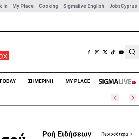
 In
My Place
Cooking
Sigmalive English
JobsCyprus
Sear
TODAY
ΣΗΜΕΡΙΝΗ
MY PLACE
Ροή Ειδήσεων
Περισσότερα