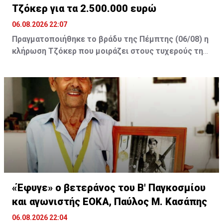
Τζόκερ για τα 2.500.000 ευρώ
06.08.2026 22:07
Πραγματοποιήθηκε το βράδυ της Πέμπτης (06/08) η
κλήρωση Τζόκερ που μοιράζει στους τυχερούς της
πρώτης κατηγορίας τουλάχιστον €2.500.000.
Οι τυχεροί αριθμοί της αποψινής κλήρωσης είναι: 16,
13, 1, 30, 7 και Τζόκερ: 15
«Έφυγε» ο βετεράνος του Β' Παγκοσμίου
και αγωνιστής ΕΟΚΑ, Παύλος Μ. Κασάπης
06.08.2026 22:04