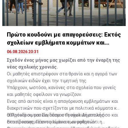
Πρώτο κουδούνι με απαγορεύσεις: Εκτός
σχολείων εμβλήματα κομμάτων και
ομάδων
06.08.2026 20:31
Σχεδόν ένας μήνας μας χωρίζει από την έναρξη της
νέας σχολικής χρονιάς.
Οι μαθητές επιστρέφουν στα θρανία και η αγορά των
σχολικών ειδών έχει την τιμητική της.
Υπάρχουν, ωστόσο, κανόνες στα σχολεία που γονείς
και μαθητές οφείλουν να γνωρίζουν.
Ένας από αυτούς είναι η απαγόρευση εμβλημάτων και
διακριτικών που σχετίζονται με πολιτικά κόμματα και
αθλητικά σωματεία, τόσο στη σχολική στολή όσο και
Ο Πρόεδρος του Συνδέσμου Γονέων Δημοτικής
στα προσωπικά αντικείμενα των μαθητών.
Εκπαίδευσης, Γιάννος Ιωάννου, αναφέρει ότι η