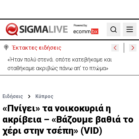
Powered by:
Search
Έκτακτες ειδήσεις
Η Σαουδική Αραβία, η Τουρκία και το Πακιστάν θα
υπογράψουν αμυντική συμφωνία
Ειδήσεις
Κύπρος
«Πνίγει» τα νοικοκυριά η
ακρίβεια – «Βάζουμε βαθιά το
χέρι στην τσέπη» (VID)