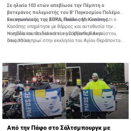
Σε ηλικία 103 ετών απεβίωσε την Πέμπτη ο
βετεράνος πολεμιστής του Β' Παγκοσμίου Πολέμου
και αγωνιστής της ΕΟΚΑ, Παύλος Μ. Κασάπης.
Σε ανακοίνωση του ARTos House σημειώνεται ότι ο
Κασάπης υπηρέτησε με θάρρος και αυτοθυσία την
πατρίδα και τα ιδανικά του για ελευθερία και
Η κηδεία του θα τελεστεί το Σάββατο 8 Αυγούστου,
δικαιοσύνη.
στις 10 το πρωί στην εκκλησία του Αγίου Θεράποντος
στον Λυθροδόντα.
Πηγή: ΚΥΠΕ
Από την Πάφο στο Σάλτσμπουργκ με