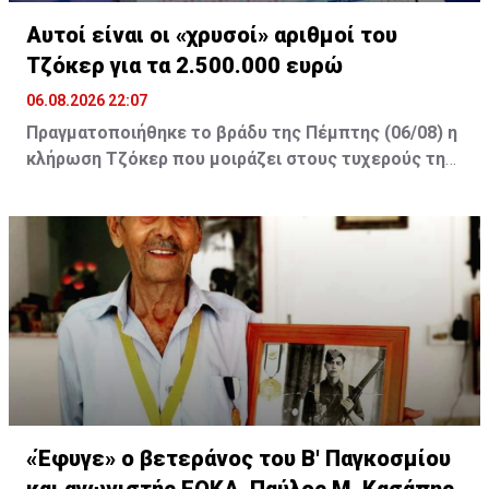
Αυτοί είναι οι «χρυσοί» αριθμοί του
Τζόκερ για τα 2.500.000 ευρώ
06.08.2026 22:07
Πραγματοποιήθηκε το βράδυ της Πέμπτης (06/08) η
κλήρωση Τζόκερ που μοιράζει στους τυχερούς της
πρώτης κατηγορίας τουλάχιστον €2.500.000.
Οι τυχεροί αριθμοί της αποψινής κλήρωσης είναι: 16,
13, 1, 30, 7 και Τζόκερ: 15
«Έφυγε» ο βετεράνος του Β' Παγκοσμίου