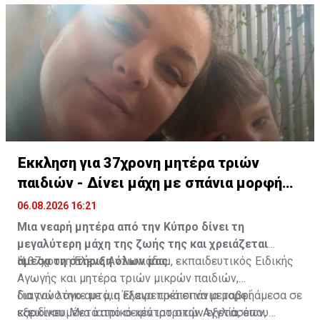
διατηρεί ιδιαίτερη αρχιτεκτονική και καλλιτεχνική
αρχιτεκτονικής και των τοιχογραφιών του μνημείου,
αξία.
με στόχο την ανάδειξη της σημασίας του για την
πολιτιστική κληρονομιά της Κύπρου.
Έκκληση για 37χρονη μητέρα τριών
παιδιών - Δίνει μάχη με σπάνια μορφή
καρκίνου
06.08.2026 16:21
Μια νεαρή μητέρα από την Κύπρο δίνει τη
μεγαλύτερη μάχη της ζωής της και χρειάζεται
άμεσα τη στήριξη όλων μας.
Η 37χρονη Έλενα Αντωνιάδου, εκπαιδευτικός Ειδικής
Αγωγής και μητέρα τριών μικρών παιδιών,
διαγνώστηκε με μια εξαιρετικά σπάνια μορφή
Για τον λόγο αυτό, η Έλενα πρέπει να μεταβεί άμεσα σε
καρκίνου. Μετά από σειρά ιατρικών εξετάσεων,
εξειδικευμένο ιατρικό κέντρο στην Αγγλία, όπου