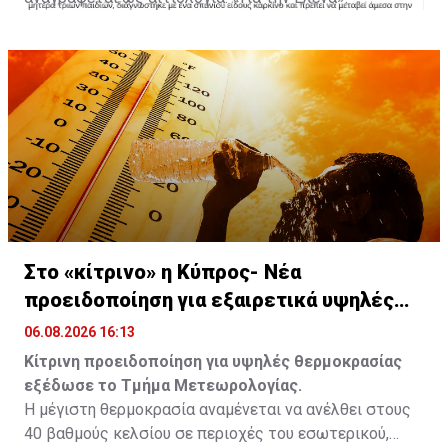
Με πληροφορίες από Famagusta.news
Στο «κίτρινο» η Κύπρος- Νέα
προειδοποίηση για εξαιρετικά υψηλές
θερμοκρασίες
06.08.2026 16:13
Κίτρινη προειδοποίηση για υψηλές θερμοκρασίας
εξέδωσε το Τμήμα Μετεωρολογίας.
Η μέγιστη θερμοκρασία αναμένεται να ανέλθει στους
40 βαθμούς κελσίου σε περιοχές του εσωτερικού,