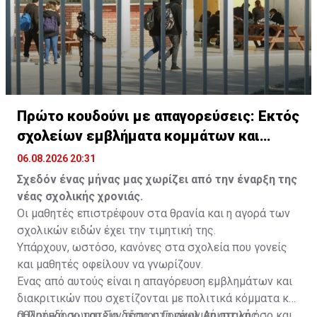
Πρώτο κουδούνι με απαγορεύσεις: Εκτός
σχολείων εμβλήματα κομμάτων και
ομάδων
06.08.2026 20:31
Σχεδόν ένας μήνας μας χωρίζει από την έναρξη της
νέας σχολικής χρονιάς.
Οι μαθητές επιστρέφουν στα θρανία και η αγορά των
σχολικών ειδών έχει την τιμητική της.
Υπάρχουν, ωστόσο, κανόνες στα σχολεία που γονείς
και μαθητές οφείλουν να γνωρίζουν.
Ένας από αυτούς είναι η απαγόρευση εμβλημάτων και
διακριτικών που σχετίζονται με πολιτικά κόμματα και
αθλητικά σωματεία, τόσο στη σχολική στολή όσο και
Ο Πρόεδρος του Συνδέσμου Γονέων Δημοτικής