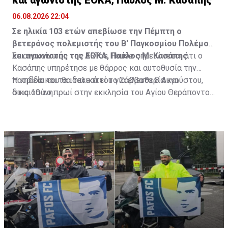
και αγωνιστής ΕΟΚΑ, Παύλος Μ. Κασάπης
06.08.2026 22:04
Σε ηλικία 103 ετών απεβίωσε την Πέμπτη ο
βετεράνος πολεμιστής του Β' Παγκοσμίου Πολέμου
και αγωνιστής της ΕΟΚΑ, Παύλος Μ. Κασάπης.
Σε ανακοίνωση του ARTos House σημειώνεται ότι ο
Κασάπης υπηρέτησε με θάρρος και αυτοθυσία την
πατρίδα και τα ιδανικά του για ελευθερία και
Η κηδεία του θα τελεστεί το Σάββατο 8 Αυγούστου,
δικαιοσύνη.
στις 10 το πρωί στην εκκλησία του Αγίου Θεράποντος
στον Λυθροδόντα.
Πηγή: ΚΥΠΕ