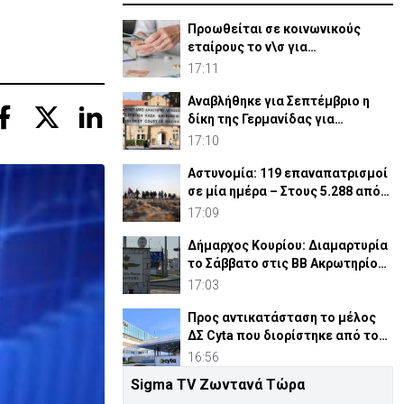
Προωθείται σε κοινωνικούς
εταίρους το ν\σ για
συνταξιοδοτικό
17:11
Αναβλήθηκε για Σεπτέμβριο η
δίκη της Γερμανίδας για
σφετερισμό ε/κ περιουσιών
17:10
Αστυνομία: 119 επαναπατρισμοί
σε μία ημέρα – Στους 5.288 από
την αρχή του έτου
17:09
Δήμαρχος Κουρίου: Διαμαρτυρία
το Σάββατο στις ΒΒ Ακρωτηρίου
για νέες κεραίες
17:03
Προς αντικατάσταση το μέλος
ΔΣ Cyta που διορίστηκε από το
Υπουργικό
16:56
Sigma TV Ζωντανά Τώρα
Συνελήφθη και η σύζυγος του