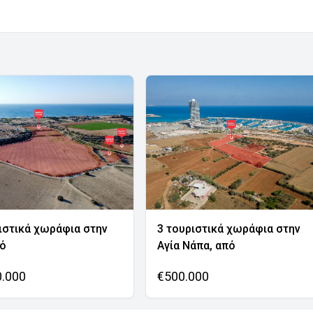
ιστικά χωράφια στην
3 τουριστικά χωράφια στην
νό
Αγία Νάπα, από
0.000
€500.000