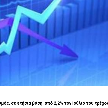
μός, σε ετήσια βάση, από 2,2% τον Ιούλιο του τρέχο