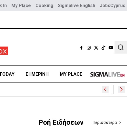
 In
My Place
Cooking
Sigmalive English
JobsCyprus
Sear
TODAY
ΣΗΜΕΡΙΝΗ
MY PLACE
Ροή Ειδήσεων
Περισσότερα