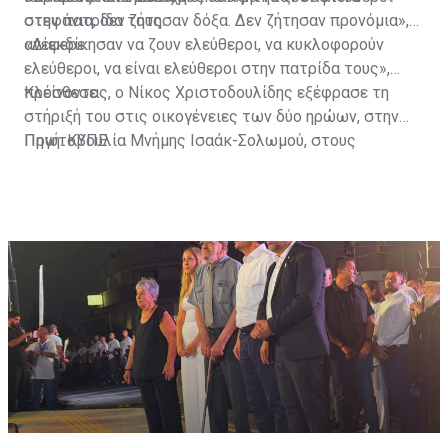
στην πατρίδα τους.
στεφάνια, δεν ζήτησαν δόξα. Δεν ζήτησαν προνόμια»,
ανέφερε.
«Διεκδίκησαν να ζουν ελεύθεροι, να κυκλοφορούν
ελεύθεροι, να είναι ελεύθεροι στην πατρίδα τους»,
πρόσθεσε.
Κλείνοντας, ο Νίκος Χριστοδουλίδης εξέφρασε τη
στήριξή του στις οικογένειες των δύο ηρώων, στην
Πρωτοβουλία Μνήμης Ισαάκ-Σολωμού, στους
Πηγή: ΚΥΠΕ
μοτοσικλετιστές και σε όλους όσοι συμμετέχουν στις
δράσεις μνήμης.