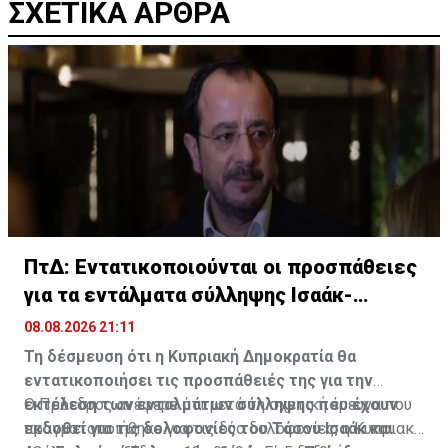
ΣΧΕΤΙΚΑ ΑΡΘΡΑ
ΠτΔ: Εντατικοποιούνται οι προσπάθειες
για τα εντάλματα σύλληψης Ισαάκ-
Σολωμού
08.08.2026 21:11
Τη δέσμευση ότι η Κυπριακή Δημοκρατία θα
εντατικοποιήσει τις προσπάθειές της για την
εκτέλεση των ενταλμάτων σύλληψης που έχουν
Ο Πρόεδρος ανέφερε ότι μετά τη σχετική έρευνα που
εκδοθεί για τις δολοφονίες του Τάσου Ισαάκ και
πραγματοποιήθηκε για τις δύο δολοφονίες, η Κυπριακή