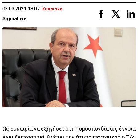
03.03.2021 18:07
Κυπριακό
SigmaLive
Ως ευκαιρία να εξηγήσει ότι η ομοσπονδία ως έννοια
έχει ξεπεραστεί, βλέπει την άτυπη πενταμερή ο Τ/κ