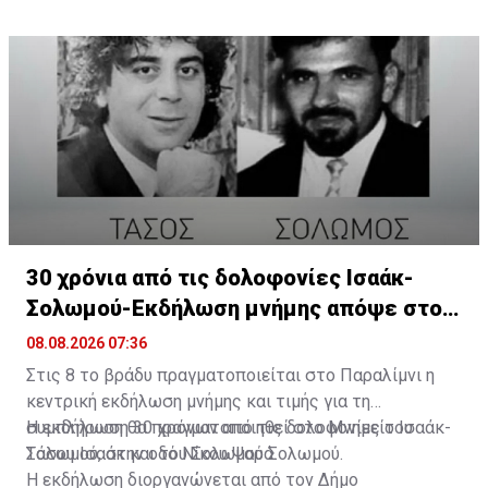
(ΟΥΝΦΙΚΥΠ).
μέρος των συμμετεχόντων αναμένεται να φθάσει
στην περιοχή και διά θαλάσσης.
30 χρόνια από τις δολοφονίες Ισαάκ-
Σολωμού-Εκδήλωση μνήμης απόψε στο
Παραλίμνι
08.08.2026 07:36
Στις 8 το βράδυ πραγματοποιείται στο Παραλίμνι η
κεντρική εκδήλωση μνήμης και τιμής για τη
συμπλήρωση 30 χρόνων από τις δολοφονίες του
Η εκδήλωση θα πραγματοποιηθεί στο Μνημείο Ισαάκ-
Τάσου Ισαάκ και του Σολωμού Σολωμού.
Σολωμού, στην οδό Νίκου Ψαρά.
Η εκδήλωση διοργανώνεται από τον Δήμο