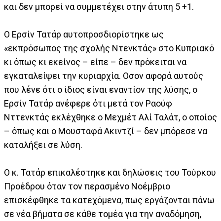
και δεν μπορεί να συμμετέχει στην άτυπη 5 +1.
O Ερσίν Τατάρ αυτοπροσδιορίστηκε ως
«εκπρόσωπος της σχολής Ντενκτάς» στο Κυπριακό
κι όπως κι εκείνος – είπε – δεν πρόκειται να
εγκαταλείψει την κυριαρχία. Οσον αφορά αυτούς
που λένε ότι ο ίδιος είναι εναντίον της λύσης, ο
Ερσίν Τατάρ ανέφερε ότι μετά τον Ραούφ
Νττενκτάς εκλέχθηκε ο Μεχμέτ Αλί Ταλάτ, ο οποίος
– όπως και ο Μουσταφά Ακιντζί – δεν μπόρεσε να
καταλήξει σε λύση.
Ο κ. Τατάρ επικαλέστηκε και δηλώσεις του Τούρκου
Προέδρου όταν τον περασμένο Νοέμβριο
επισκέφθηκε τα κατεχόμενα, πως εργάζονται πάνω
σε νέα βήματα σε κάθε τομέα για την αναδόμηση,