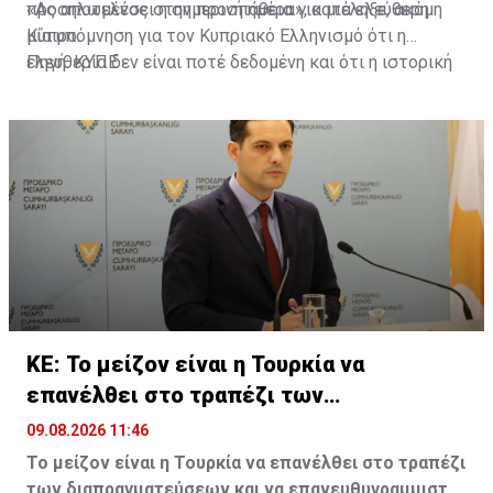
προσηλωμένος στην προσπάθεια για μια ελεύθερη
«Ας αποτελέσει η σημερινή ημέρα», κατέληξε, ακόμη
Κύπρο.
μία υπόμνηση για τον Κυπριακό Ελληνισμό ότι η
ελευθερία δεν είναι ποτέ δεδομένη και ότι η ιστορική
Πηγή: ΚΥΠΕ
μνήμη δεν αποτελεί απλώς φόρο τιμής προς το
παρελθόν, αλλά πυξίδα για το μέλλον».
ΚΕ: Το μείζον είναι η Τουρκία να
επανέλθει στο τραπέζι των
διαπραγματεύσεων
09.08.2026 11:46
Το μείζον είναι η Τουρκία να επανέλθει στο τραπέζι
των διαπραγματεύσεων και να επανευθυγραμμιστεί