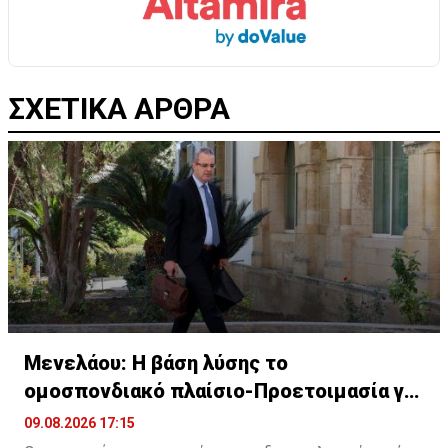
ΣΧΕΤΙΚΑ ΑΡΘΡΑ
Μενελάου: Η βάση λύσης το
ομοσπονδιακό πλαίσιο-Προετοιμασία για
διευρυμένη
09.08.2026 17:15