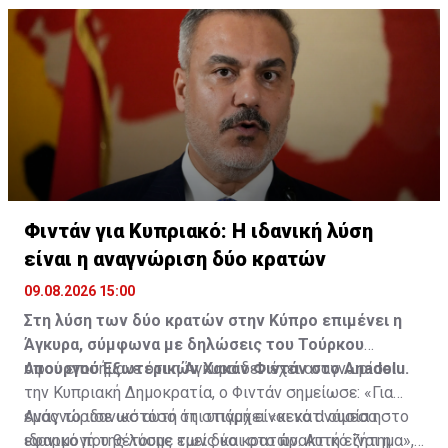
Φιντάν για Κυπριακό: Η ιδανική λύση
είναι η αναγνώριση δύο κρατών
09.08.2026 15:00
Στη λύση των δύο κρατών στην Κύπρο επιμένει η
Άγκυρα, σύμφωνα με δηλώσεις του Τούρκου
υπουργού Εξωτερικών Χακάν Φιντάν στο Anadolu.
Αφού επισήμανε ότι η Άγκυρα δεν έχει αναγνωρίσει
την Κυπριακή Δημοκρατία, ο Φιντάν σημείωσε: «Για
εμάς το ιδανικό αυτή τη στιγμή είναι κατ' ουσία η
Αναγνώρισε ωστόσο ότι υπάρχει «κενό ανάμεσα στο
εφαρμογή της λύσης των δύο κρατών. Αυτή είναι η
ιδανικό που θέτουμε εμείς και στο πρακτικό ζήτημα»,