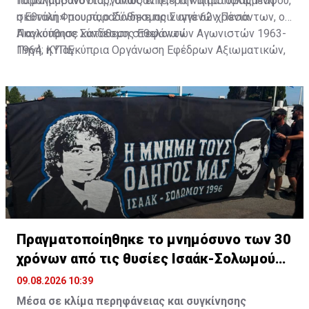
παραλαμβάνοντας, όπως είπε, «την αιματοβαμμένη
Το μνημόσυνο διοργάνωσαν η Ιερά Μητρόπολις Πάφου,
σκυτάλη» που παραδόθηκε πριν από 62 χρόνια.
η Εθνική Φρουρά, ο Σύνδεσμος Συγγενών Πεσόντων, ο
Παγκύπριος Σύνδεσμος Εθελοντών Αγωνιστών 1963-
Ακολούθησε κατάθεση στεφάνων.
1964, η Παγκύπρια Οργάνωση Εφέδρων Αξιωματικών,
Πηγή: ΚΥΠΕ
ο Παγκύπριος Σύνδεσμος Καταδρομέων και η
Κοινότητα Παχυάμμου.
Πραγματοποίηθηκε το μνημόσυνο των 30
χρόνων από τις θυσίες Ισαάκ-Σολωμού
(pic)
09.08.2026 10:39
Μέσα σε κλίμα περηφάνειας και συγκίνησης