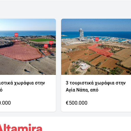
ιστικά χωράφια στην
3 τουριστικά χωράφια στην
νό
Αγία Νάπα, από
0.000
€500.000