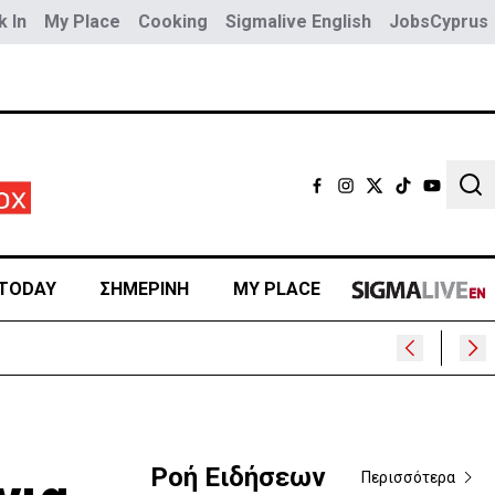
 In
My Place
Cooking
Sigmalive English
JobsCyprus
Sear
TODAY
ΣΗΜΕΡΙΝΗ
MY PLACE
Ροή Ειδήσεων
Περισσότερα