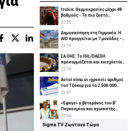
για
Ιταλία: Θερμοκρασίες μέχρι 48
βαθμούς - Το πιο ζεστό
καλοκαίρι των 100 χρόνων
22:35
Δημοσκόπηση στη Γερμανία: Η
AfD προηγείται με 7 μονάδες -
Διεύρυνε τη διαφορά
22:19
ΣΑ ΟΗΕ: Το ISIL/DAESH
προσαρμόζεται και ενισχύεται
στην Αφρική - Πώς απειλεί
22:14
Αυτοί είναι οι «χρυσοί» αριθμοί
του Τζόκερ για τα 2.500.000
ευρώ
22:07
«Έφυγε» ο βετεράνος του Β'
Παγκοσμίου και αγωνιστής
ΕΟΚΑ, Παύλος Μ. Κασάπης
22:04
Sigma TV Ζωντανά Τώρα
«Όχι» 9 χωρών σε ισχυρισμό