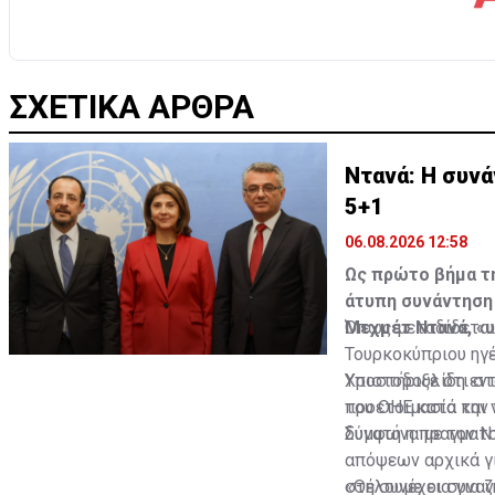
ΣΧΕΤΙΚΑ ΑΡΘΡΑ
Ντανά: Η συν
5+1
06.08.2026 12:58
Ως πρώτο βήμα τη
άτυπη συνάντηση 
Μεχμέτ Ντανά, «
Όπως μεταδίδεται 
Τουρκοκύπριου ηγ
Χριστοδουλίδη εντ
Υποστήριξε ότι στ
του ΟΗΕ κατά την
προετοιμασία και 
δυνατή η πραγματ
Σύμφωνα με τον Ντ
απόψεων αρχικά γι
στη συνέχεια για 
«Θέλουμε οι συνα