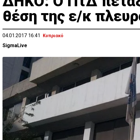
ΔΗΚΟ: Ο ΠτΔ πέταξ
θέση της ε/κ πλευρ
04.01.2017 16:41
Κυπριακό
SigmaLive