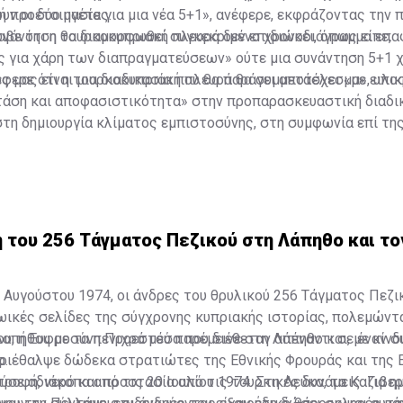
ν οι δύο ηγέτες.
ή προετοιμασία για μια νέα 5+1», ανέφερε, εκφράζοντας την 
υνάντηση θα διαμορφωθεί συγκεκριμένο χρονοδιάγραμμα επα
αβε ότι η τουρκοκυπριακή πλευρά δεν επιδιώκει, όπως είπε,
ς για χάρη των διαπραγματεύσεων» ούτε μια συνάντηση 5+1 
ς μας είναι μια διαδικασία που θα παράγει αποτέλεσμα», υπο
φερε ότι η τουρκοκυπριακή πλευρά θα συμμετάσχει «με ειλικρ
τάση και αποφασιστικότητα» στην προπαρασκευαστική διαδικ
τη δημιουργία κλίματος εμπιστοσύνης, στη συμφωνία επί τη
στην εξέταση θεμάτων ουσίας.
 του 256 Τάγματος Πεζικού στη Λάπηθο και το
6 Αυγούστου 1974, οι άνδρες του θρυλικού 256 Τάγματος Πεζ
ρωικές σελίδες της σύγχρονης κυπριακής ιστορίας, πολεμώντ
πήθου με τα πενιχρά μέσα που διέθεταν απέναντι σε έναν σ
υ, η Ευφροσύνη Προεστού παρέμεινε στη Λάπηθο και, με κίνδ
ο.
εριέθαλψε δώδεκα στρατιώτες της Εθνικής Φρουράς και της 
ροφή, νερό και προστασία από τις τουρκικές δυνάμεις. Για η
ύσε αδιάκοπα από τις 20 Ιουλίου 1974. Στη Λεύκα, τα Καζιβερ