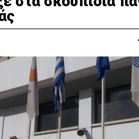
ε στα σκουπίδια πά
άς