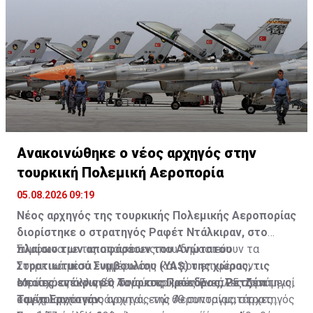
Ανακοινώθηκε ο νέος αρχηγός στην
τουρκική Πολεμική Αεροπορία
05.08.2026 09:19
Νέος αρχηγός της τουρκικής Πολεμικής Αεροπορίας
διορίστηκε ο στρατηγός Ραφέτ Ντάλκιραν, στο
πλαίσιο των αποφάσεων του Ανώτατου
Σύμφωνα με τις αποφάσεις που δημοσιεύουν τα
Στρατιωτικού Συμβουλίου (YAŞ) της χώρας, τις
τουρκικά μέσα ενημέρωσης και που επιφέρουν
οποίες ενέκρινε ο Τούρκος Πρόεδρος, Ρετζέπ
ευρύτερες αλλαγές στις τουρκικές Ένοπλες Δυνάμεις,
Με ισχύ από τις 30 Αυγούστου, συνολικά 25 στρατηγοί
Ταγίπ Ερντογάν.
ο μέχρι πρότινος αρχηγός της Αεροπορίας, στρατηγός
και ναύαρχοι προάγονται, ενώ 69 συνταγματάρχες