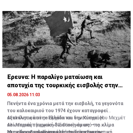
Έρευνα: Η παραλίγο ματαίωση και
αποτυχία της τουρκικής εισβολής στην
Κύπρο
05.08.2026 11:03
Πενήντα ένα χρόνια μετά την εισβολή, τα γεγονότα
του καλοκαιριού του 1974 έχουν καταγραφεί
εξαντλητικά στην Ελλάδα και την Κύπρο. Η
Αντλώντας από το αρχείο του δημοσιογράφου Μεχμέτ
εσωτερική τουρκική διάσταση όμως —το κλίμα
Αλί Μπιράντ (αρχείο «32. Gün») και από τις
στην Άγκυρα πριν και κατά τη διάρκεια της
απαντήσεις του Τούρκου διπλωμάτη Ενγκίν
Μια χώρα βγαλμένη μόλις από τη στρατιωτική