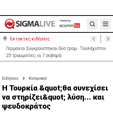
Powered by:
Search
Έκτακτες ειδήσεις
Αυτά είναι τα νέα Διοικητικά Συμβούλια των
Ημικρατικών Οργανισμών
Ειδήσεις
Κυπριακό
Η Τουρκία &quot;θα συνεχίσει
να στηρίζει&quot; λύση... και
ψευδοκράτος