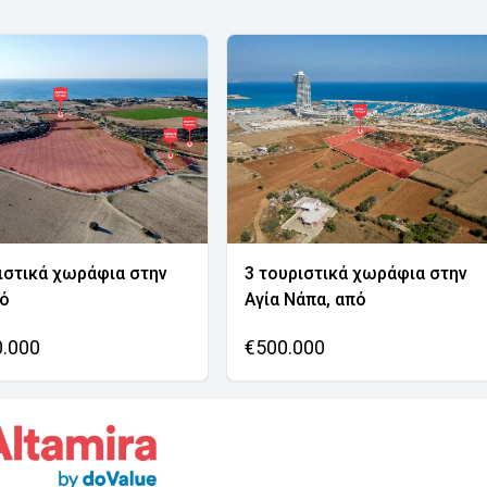
ιστικά χωράφια στην
3 τουριστικά χωράφια στην
νό
Αγία Νάπα, από
0.000
€500.000