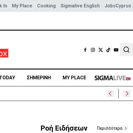
 In
My Place
Cooking
Sigmalive English
JobsCyprus
Sear
TODAY
ΣΗΜΕΡΙΝΗ
MY PLACE
Ροή Ειδήσεων
Περισσότερα