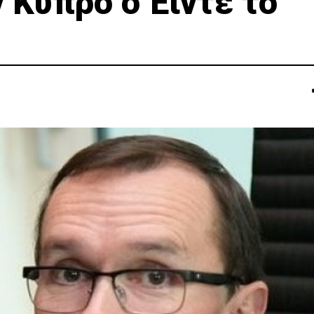
 Κύπρο ο Έιντε το