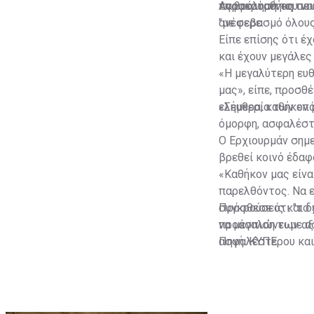
παρακαταθήκη που
τη βούλησή του να
Αναφερόμενος σε σ
ανέφερε
"με σεβασμό όλους
Είπε επίσης ότι έ
και έχουν μεγάλες
«Η μεγαλύτερη ευθ
μας», είπε, προσθέ
ελευθερία των επ
«Σήμερα, καθήκον 
όμορφη, ασφαλέστερ
Ο Ερχιουρμάν σημε
βρεθεί κοινό έδαφ
«Καθήκον μας είνα
παρελθόντος. Να ε
συγκρούσεις και δ
Πρόσθεσε ότι "το 
να μεγαλώνει με α
προάσπιση των αξι
ασφαλέστερου και 
Πηγή: ΚΥΠΕ