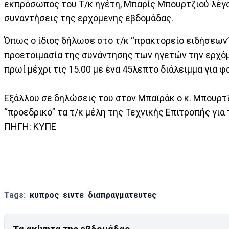
εκπρόσωπος του Τ/κ ηγέτη, Μπαρίς Μπουρτζιού λέγον
συναντήσεις της ερχόμενης εβδομάδας.
Όπως ο ίδιος δήλωσε στο τ/κ “πρακτορείο ειδήσεων
προετοιμασία της συνάντησης των ηγετών την ερχόμ
πρωί μέχρι τις 15.00 με ένα 45λεπτο διάλειμμα για φ
Εξάλλου σε δηλώσεις του στον Μπαϊράκ ο κ. Μπουρτζ
“προεδρικό” τα τ/κ μέλη της Τεχνικής Επιτροπής για 
ΠΗΓΗ: ΚΥΠΕ
Tags:
κυπρος
ειντε
διαπραγματευτες