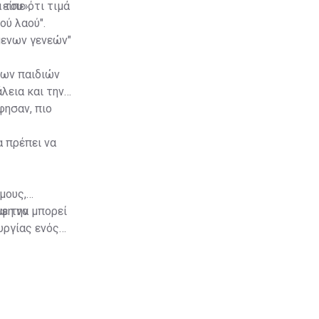
 του»,
είπε ότι τιμά
ού λαού".
μενων γενεών"
των παιδιών
άλεια και την
φησαν, πιο
α πρέπει να
μους,
άφη να μπορεί
με την
υργίας ενός