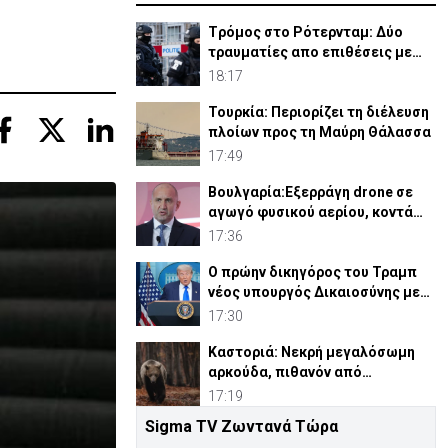
Tρόμος στο Ρότερνταμ: Δύο
τραυματίες απο επιθέσεις με
μαχαίρι
18:17
Τουρκία: Περιορίζει τη διέλευση
πλοίων προς τη Μαύρη Θάλασσα
17:49
Βουλγαρία:Εξερράγη drone σε
αγωγό φυσικού αερίου, κοντά
στα σύνορα με Ρουμανία
17:36
Ο πρώην δικηγόρος του Τραμπ
νέος υπουργός Δικαιοσύνης με
οριακή πλειοψηφία
17:30
Καστοριά: Νεκρή μεγαλόσωμη
αρκούδα, πιθανόν από
πυροβολισμό
17:19
Sigma TV Ζωντανά Τώρα
ΗΠΑ: Στο στόχαστρο πρώην