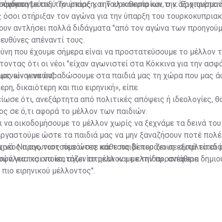
 άφησαν".
 προστατεύσει την ύπαρξη, την ελευθερία και την αξιοπρέπειά
ύνδεση μεταξύ Τουρκίας και Τουρκοκυπρίων, ο κ. Έρχιουρμαν 
 όσοι στήριξαν τον αγώνα για την ύπαρξη του τουρκοκυπριακ
χουν αντλήσει πολλά διδάγματα "από τον αγώνα των προηγού
 ευθύνες απέναντί τους.
ύνη που έχουμε σήμερα είναι να προστατεύσουμε το μέλλον 
τοντας ότι οι νέοι "είχαν αγωνιστεί στα Κόκκινα για την ασφ
όμενων γενεών".
μας είναι να παραδώσουμε στα παιδιά μας τη χώρα που μας ά
η, δικαιότερη και πιο ειρηνική», είπε.
ίωσε ότι, ανεξάρτητα από πολιτικές απόψεις ή ιδεολογίες, θ
ος σε ό,τι αφορά το μέλλον των παιδιών.
ι να οικοδομήσουμε το μέλλον χωρίς να ξεχνάμε τα δεινά του
ργαστούμε ώστε τα παιδιά μας να μην ξαναζήσουν ποτέ πολέ
εινά. Να αγωνιστούμε ώστε κάθε παιδί που ζει σε αυτά τα εδ
χρέος προς τους πεσόντες και τους βετεράνους εξοφλείται 
σφάλεια και να κοιτάζει το μέλλον με ελπίδα», ανέφερε
ών για τις οποίες αγωνίστηκαν και με την προσπάθεια δημιο
πιο ειρηνικού μέλλοντος".