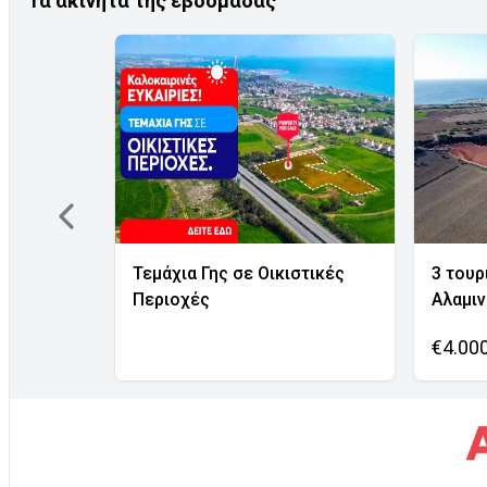
Τα ακίνητα της εβδομάδας
Τεμάχια Γης σε Οικιστικές
3 τουρ
Περιοχές
Αλαμι
€4.00