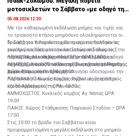
Ισαάκ-Σολωμού: Μεγάλη πορεία
μοτοσικλετών το Σάββατο «με οδηγό τη
μνήμη»
05.08.2026 12:30
Με την καθιερωμένη εκδήλωση μνήμης και τιμής και
το τριακοστό ετήσιο μνημόσυνο ολοκληρώνονται οι
δράσεις για τα τριάντα χρόνια από τις δολοφονίες
Το Σάββατο 8 Αυγούστου θα πραγματοποιηθούν οι
των ηρώων Τάσου Ισαάκ και Σολωμού Σολωμού. Στην
μεγάλες πορείες μοτοσικλετιστών από όλες τις
παρουσία μοτοσικλετιστών από την Ελλάδα και
πόλεις της ελεύθερης Κύπρου, με σύνθημα «με οδηγό
ΛΕΥΚΩΣΙΑ: Δυτική Κερκίδα ΓΣΠ – ΩΡΑ : 18:00
συγκεκριμένα το Λεωνίδιο, η Πρωτοβουλία Μνήμης
τη μνήμη, με πυξίδα τη λευτεριά» και τους ακόλουθους
ΛΕΜΕΣΟΣ: Χώρος Στάθμευσης Βιομηχανικής Περιοχής
Ισαάκ-Σολωμού θα πραγματοποιήσει οδοιπορικό την
χώρους προσυγκέντρωσης:
Αγίου Αθανασίου – ΩΡΑ : 18:00
Παρασκευή 7 Αυγούστου, σε συμβολικούς σταθμούς
ΛΑΡΝΑΚΑ: Κυκλικός Κόμβος Ριζοελιάς (παρά την
και οδοφράγματα της Λευκωσίας.
έξοδο Αβδελερού) – ΩΡΑ : 18:30
ΑΜΜΟΧΩΣΤΟΣ: Κυκλικός κόμβος Αγ. Νάπας ΩΡΑ :
19:00
ΠΑΦΟΣ: Χώρος Στάθμευσης Παφιακού Σταδίου – ΩΡΑ :
17:00
Στις 20:00 το βράδυ του Σαββάτου είναι
προγραμματισμένη η μεγάλη εκδήλωση στο μνημείο