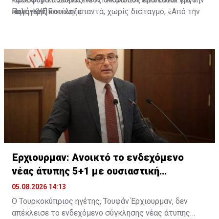
καταγωγή του και απαντά, χωρίς δισταγμό, «Από την
πολύτιμο, κατέληξε.
Πηγή: ΚΥΠΕ
Ακανθού», αν και δεν έχει ζήσει εκεί" είπε.
Έρχιουρμαν: Ανοικτό το ενδεχόμενο
νέας άτυπης 5+1 με ουσιαστική
προετοιμασία
05.08.2026 14:13
Ο Τουρκοκύπριος ηγέτης, Τουφάν Έρχιουρμαν, δεν
απέκλεισε το ενδεχόμενο σύγκλησης νέας άτυπης