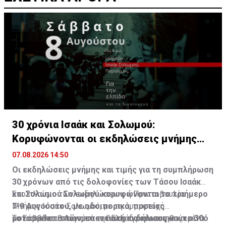
30 χρόνια Ισαάκ και Σολωμού:
Κορυφώνονται οι εκδηλώσεις μνήμης
(ΒΙΝΤΕΟ)
07.08.2026 14:50
Οι εκδηλώσεις μνήμης και τιμής για τη συμπλήρωση
30 χρόνων από τις δολοφονίες των Τάσου Ισαάκ
και Σολωμού Σολωμού κορυφώνονται το τριήμερο
Στο πλαίσιο των εκδηλώσεων, η Πρωτοβουλία
7-9 Αυγούστου, με οδοιπορικά, πορείες
Μνήμης Ισαάκ-Σολωμού, με τη συμμετοχή
μοτοσικλετιστών, επετειακή εκδήλωση και το 30ό
μοτοσικλετιστών από την Ελλάδα και συγκεκριμένα
Το Σάββατο 8 Αυγούστου θα πραγματοποιηθούν οι