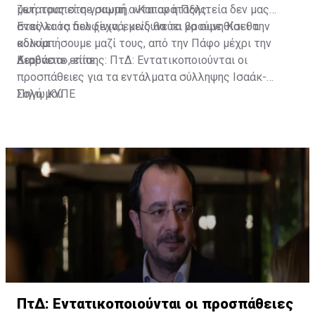
ζωή τους στη γραμμή αντιπαράταξης.
μετατραπεί σε σιωπή. «Και αν η Πολιτεία δεν μας
στείλει τα δελφίνια, εμείς θα τα βρούμε. Και θα
Ένας λαός που ξεχνά, κινδυνεύει να συνηθίσει την
κολυμπήσουμε μαζί τους, από την Πάφο μέχρι την
αδικία.
Κερύνεια», είπε.
Διαβάστε επίσης:
ΠτΔ: Εντατικοποιούνται οι
προσπάθειες για τα εντάλματα σύλληψης Ισαάκ-
Σολωμού
Πηγή: ΚΥΠΕ
ΠτΔ: Εντατικοποιούνται οι προσπάθειες