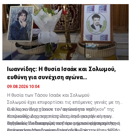
Ιωαννίδης: Η θυσία Ισαάκ και Σολωμού,
ευθύνη για συνέχιση αγώνα
απελευθέρωσης
09.08.2026 10:04
Η θυσία των Τάσου Ισαάκ και Σολωμού
Σολωμού έχει επιφορτίσει τις επόμενες γενιές με την
ευθύνη να συνεχίσουν τον αγώνα για την
Ο κ. Ιωαννίδης τόνισε το "αυτονόητο καθήκον" της
απελευθέρωση της πατρίδας, τη διασφάλιση των
Κυπριακής Δημοκρατίας να πιέσει για την κίνηση
ανθρωπίνων δικαιωμάτων και την επικράτηση της
ποινικών διαδικασιών σε βάρος όσων είχαν εμπλοκή
Της Θείας Λειτουργίας και του ,νημοσύνου προέστη ο
ειρήνης και της δημοκρατίας, δήλωσε την Κυριακή το
στα εγκληματικά γεγονότα του Αυγούστου του 1996,
Επίσκοπος Μεσαορίας Γρηγόριος. Στο