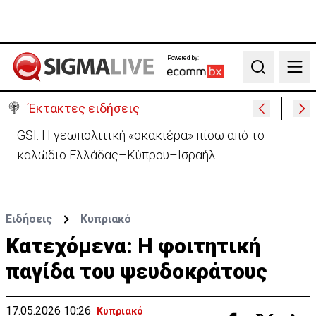
Powered by:
Search
Έκτακτες ειδήσεις
Μελέτησε το πόρισμα της φωτιάς στο Καλό Χωριό
ο Πάλμας- «Ουδέν σχόλιο»
Ειδήσεις
Κυπριακό
Kατεχόμενα: Η φοιτητική
παγίδα του ψευδοκράτους
17.05.2026 10:26
Κυπριακό