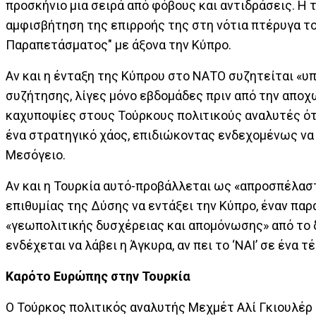
προσκήνιο μια σειρά από φόβους και αντιδράσεις. Η 
αμφισβήτηση της επιρροής της στη νότια πτέρυγα τ
Παραπετάσματος" με άξονα την Κύπρο.
Αν και η ένταξη της Κύπρου στο ΝΑΤΟ συζητείται «υ
συζήτησης, λίγες μόνο εβδομάδες πριν από την αποχ
καχυποψίες στους Τούρκους πολιτικούς αναλυτές ό
ένα στρατηγικό χάος, επιδιώκοντας ενδεχομένως να 
Μεσόγειο.
Αν και η Τουρκία αυτό-προβάλλεται ως «απροσπέλαστ
επιθυμίας της Δύσης να εντάξει την Κύπρο, έναν παρ
«γεωπολιτικής δυσχέρειας και απομόνωσης» από το 
ενδέχεται να λάβει η Άγκυρα, αν πει το ‘ΝΑΙ’ σε ένα τ
Καρότο Ευρώπης στην Τουρκία
Ο Τούρκος πολιτικός αναλυτής Μεχμέτ Αλί Γκιουλέρ