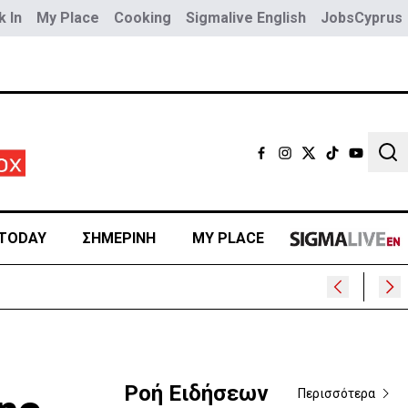
 In
My Place
Cooking
Sigmalive English
JobsCyprus
Sear
TODAY
ΣΗΜΕΡΙΝΗ
MY PLACE
Ροή Ειδήσεων
Περισσότερα