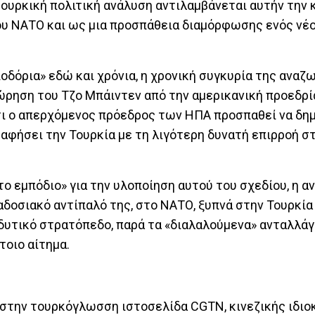
τουρκική πολιτική ανάλυση αντιλαμβάνεται αυτήν την 
ου ΝΑΤΟ και ως μια προσπάθεια διαμόρφωσης ενός νέο
ποδόρια» εδώ και χρόνια, η χρονική συγκυρία της ανα
ώρηση του Τζο Μπάιντεν από την αμερικανική προεδρία
τι ο απερχόμενος πρόεδρος των ΗΠΑ προσπαθεί να δη
αφήσει την Τουρκία με τη λιγότερη δυνατή επιρροή σ
ο εμπόδιο» για την υλοποίηση αυτού του σχεδίου, η α
αδοσιακό αντίπαλό της, στο ΝΑΤΟ, ξυπνά στην Τουρκί
δυτικό στρατόπεδο, παρά τα «διαλαλούμενα» ανταλλά
έτοιο αίτημα.
 στην τουρκόγλωσση ιστοσελίδα CGTN, κινεζικής ιδιο