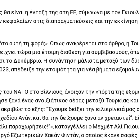
 θα είναι η ένταξή της στη ΕΕ, σύμφωνα με τον Γκιουλ
 κεφαλαίων στις διαπραγματεύσεις και την εκκίνηση
ότο αυτή τη φορά;». Όπως αναφέρεται στο άρθρο, η Του
ίχνει τώρα μια έτοιμη διάθεση για συμβιβασμούς, όπ
ι το Δεκέμβριο. Η συνάντηση μάλιστα μεταξύ των δύ
023, απέδειξε την ετοιμότητα για νέα βήματα εξομάλυ
ς του ΝΑΤΟ στο Βίλνιους, άνοιξαν την «πόρτα της εξομ
ησε ξανά ένας ανοιξιάτικος αέρας μεταξύ Τουρκίας και
 ακριβώς το εξής: “Έχουμε δείξει την ειλικρίνειά μας 
δίου Ανάν, και θα την δείξουμε ξανά αν χρειαστεί”. Ε
πάλι παραχωρήσεις!”», καταγγέλλει ο Μεχμέτ Αλί Γκιου
υργό Εξωτερικών Χακάν Φιντάν, ο οποίος έκανε σαφές 