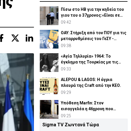
ης
Πίσω στο ΗΒ για την κηδεία του
γιου του ο 37χρονος:«Είναι σε
άσχημη κατάσταση»
09:42
ΟΑΥ: Στήριξη από τον ΠΟΥ για τις
μεταρρυθμίσεις του ΓεΣΥ -
Θετική η αποτίμηση
09:38
«Αγία Τηλλυρία» 1964: Το
έγκλημα της Τουρκίας με τις
βόμβες ναπάλμ (ΒΙΝΤΕΟ)
09:33
ALEPOU & LAGOS: Η άγρια
πλευρά της Craft από την ΚΕΟ.
09:29
Υπόθεση Marfin: Στον
εισαγγελέα η 46χρονη που
κατηγορείται για την επίθεση
09:25
Sigma TV Ζωντανά Τώρα
Το μέλλον των online πληρωμών