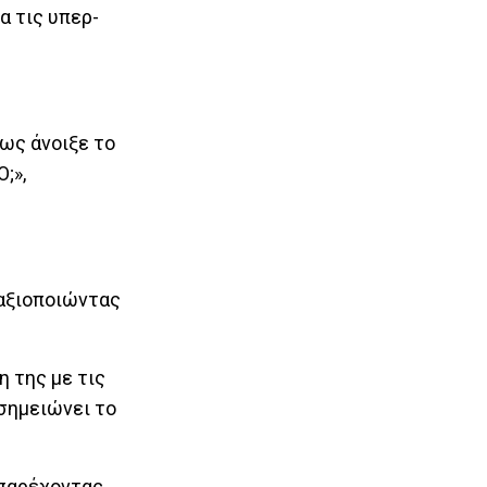
α τις υπερ-
νως άνοιξε το
;»,
 αξιοποιώντας
η της με τις
 σημειώνει το
 παρέχοντας