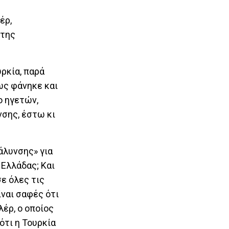
έρ,
 της
ρκία, παρά
ως φάνηκε και
ο ηγετών,
νσης, έστω κι
άλυνσης» για
 Ελλάδας; Και
σε όλες τις
ίναι σαφές ότι
λέρ, ο οποίος
ότι η Τουρκία