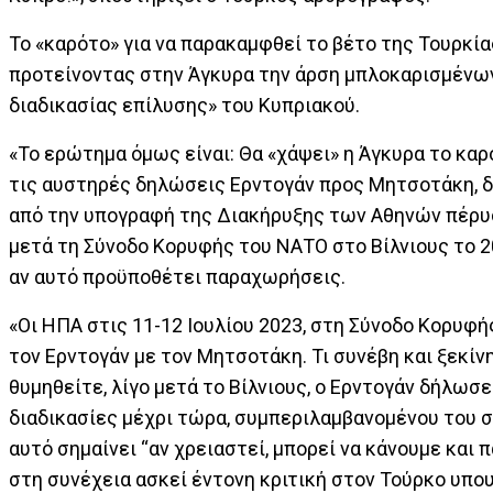
Το «καρότο» για να παρακαμφθεί το βέτο της Τουρκίας
προτείνοντας στην Άγκυρα την άρση μπλοκαρισμένων
διαδικασίας επίλυσης» του Κυπριακού.
«Το ερώτημα όμως είναι: Θα «χάψει» η Άγκυρα το καρ
τις αυστηρές δηλώσεις Ερντογάν προς Μητσοτάκη, δε
από την υπογραφή της Διακήρυξης των Αθηνών πέρυσ
μετά τη Σύνοδο Κορυφής του ΝΑΤΟ στο Βίλνιους το 2
αν αυτό προϋποθέτει παραχωρήσεις.
«Οι ΗΠΑ στις 11-12 Ιουλίου 2023, στη Σύνοδο Κορυφή
τον Ερντογάν με τον Μητσοτάκη. Τι συνέβη και ξεκίν
θυμηθείτε, λίγο μετά το Βίλνιους, ο Ερντογάν δήλωσε
διαδικασίες μέχρι τώρα, συμπεριλαμβανομένου του σχε
αυτό σημαίνει “αν χρειαστεί, μπορεί να κάνουμε και 
στη συνέχεια ασκεί έντονη κριτική στον Τούρκο υπο