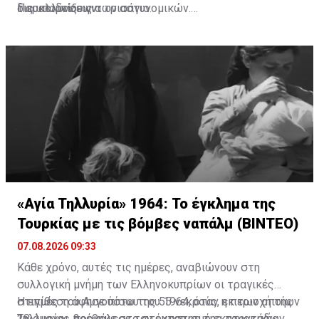
Παραλιμνίου για τρισάγιο.
διευκολύνσεων.
τις υποδείξεις των αστυνομικών.
Διαβάστε επίσης:
Πορεία Μνήμης Ισάακ-Σολωμού:
Κλείνουν συμβολικά τα οδοφράγματα
«Αγία Τηλλυρία» 1964: Το έγκλημα της
Τουρκίας με τις βόμβες ναπάλμ (ΒΙΝΤΕΟ)
07.08.2026 09:33
Κάθε χρόνο, αυτές τις ημέρες, αναβιώνουν στη
συλλογική μνήμη των Ελληνοκυπρίων οι τραγικές
στιγμές του Αυγούστου του 1964, όταν η περιοχή της
Η επίθεση άφησε πίσω της 55 νεκρούς, εκ των οποίων
Τηλλυρίας βρέθηκε στο στόχαστρο της τουρκικής
28 άμαχοι, προκάλεσε τον εκτοπισμό εκατοντάδων