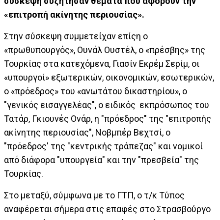
σύσκεψή συζήτησαν θέματα που αφορούν την
«επιτροπή ακίνητης περιουσίας».
Στην σύσκεψη συμμετείχαν επίςη ο
«πρωθυπουργός», Ουνάλ Ουστέλ, ο «πρέσβης» της
Τουρκίας στα κατεχόμενα, Γιασίν Εκρέμ Σερίμ, οι
«υπουργοί» εξωτερικών, οικονομικών, εσωτερικών,
ο «πρόεδρος» του «ανωτάτου δικαστηρίου», ο
"γενικός εισαγγελέας", ο ειδικός εκπρόσωπος του
Τατάρ, Γκιουνές Ονάρ, η "πρόεδρος" της "επιτροπής
ακίνητης περιουσίας", Νοβμπέρ Βεχτσί, ο
"πρόεδρος' της "κεντρικής τράπεζας" και νομικοί
από διάφορα "υπουργεία" και την "πρεσβεία" της
Τουρκίας.
Στο μεταξύ, σύμφωνα με το ΓΤΠ, ο τ/κ Τύπος
αναφέρεται σήμερα στις επαφές στο Στρασβούργο