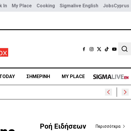
 In
My Place
Cooking
Sigmalive English
JobsCyprus
Sear
TODAY
ΣΗΜΕΡΙΝΗ
MY PLACE
Ροή Ειδήσεων
Περισσότερα