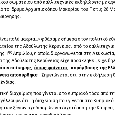
ικού σωματείου από καλλιτεχνικές εκδηλώσεις με αφ
πό το Ιδρυμα Αρχιεπισκόπου Μακαρίου του Γ στις 28 Μ
υβέρνησης.
είναι πολύ μακριά…» φθάσαμε σήμερα στον πολιτικό εθ
ατείου της Αδούλωτης Κερύνειας, από το καλλιτεχνικ
ης
ης 1
Απριλίου, η οποία διοργανώνεται στη Λευκωσία,
α της Αδούλωτης Κερύνειας είχε προσκληθεί, είχε δη
όπιν επίσημης,
όπως φαίνεται
, παρέμβασης της Ελ
ύνεια αποσύρθηκε
. Σημειώνεται ότι στην εκδήλωση 
Δένδιας.
ική διαχείριση που γίνεται στο Κυπριακό τόσο από τ
γέλλουμε ότι. η διαχείριση που γίνεται στο Κυπριακό 
 των ξένων σχεδιασμών για διχοτόμηση της Κύπρου; Α
νεται για ένα και μοναδικό λόγο: