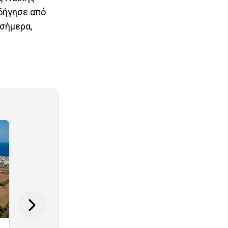
οδήγησε από
σήμερα,