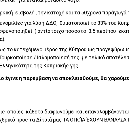
ουρκική εισβολή , την κατοχή και τα 50χρονα παράγωγά 
 Συνομιλίες για λύση ΔΔΟ, θυματοποιεί το 33% του Κυπ
οσφυγοποιηθεί ( αντίστοιχο ποσοστό 3.5 περίπου εκ
α).
ήρως το κατεχόμενο μέρος της Κύπρου ως προγεφύρωμα
Τουρκοποίηση / Ισλαμοποίησή της με τελικό αποτέλε
 Ελληνικότητα της Κυπριακής γης
ίο έγινε η παρέμβαση να αποκλεισθούμε, θα χαρούμε
τις οποίες κάθετα διαφωνούμε και επαναλαμβάνοντα
εχθρικό προς τα Δίκαιά μας ΤΑ ΟΠΟΊΑ ΈΧΟΥΝ ΒΆΝΑΥΣΑ