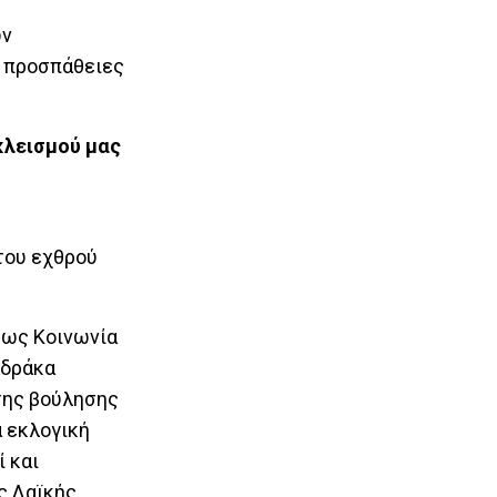
ων
ς προσπάθειες
κλεισμού μας
του εχθρού
 ως Κοινωνία
 δράκα
της βούλησης
α εκλογική
ί και
ς Λαϊκής