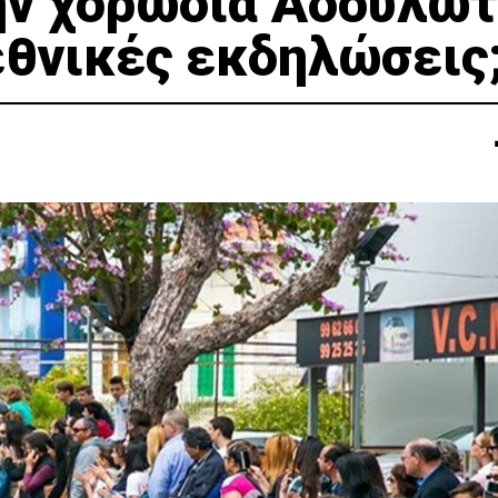
ην χορωδία Αδούλω
εθνικές εκδηλώσεις