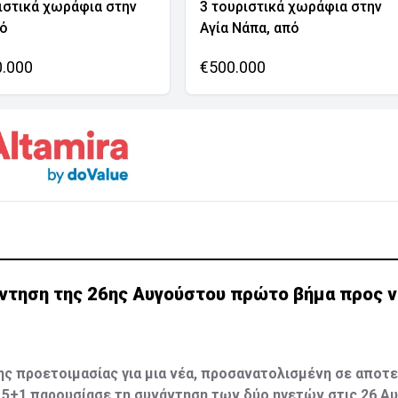
ιστικά χωράφια στην
3 τουριστικά χωράφια στην
νό
Αγία Νάπα, από
0.000
€500.000
άντηση της 26ης Αυγούστου πρώτο βήμα προς 
ς προετοιμασίας για μια νέα, προσανατολισμένη σε αποτ
5+1 παρουσίασε τη συνάντηση των δύο ηγετών στις 26 Α