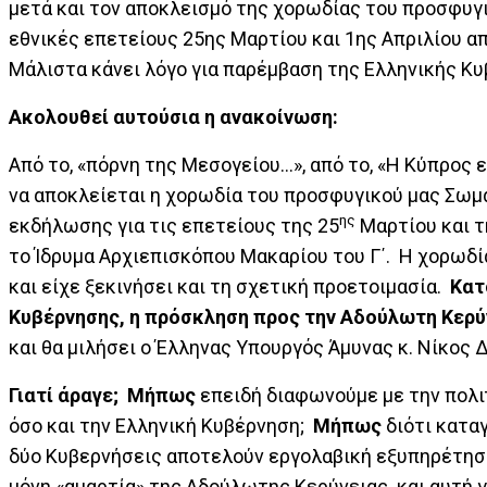
μετά και τον αποκλεισμό της χορωδίας του προσφυγ
εθνικές επετείους 25ης Μαρτίου και 1ης Απριλίου α
Μάλιστα κάνει λόγο για παρέμβαση της Ελληνικής Κ
Ακολουθεί αυτούσια η ανακοίνωση:
Από το, «πόρνη της Μεσογείου…», από το, «Η Κύπρος 
να αποκλείεται η χορωδία του προσφυγικού μας Σωμ
ης
εκδήλωσης για τις επετείους της 25
Μαρτίου και τ
το Ίδρυμα Αρχιεπισκόπου Μακαρίου του Γ΄. Η χορωδί
και είχε ξεκινήσει και τη σχετική προετοιμασία.
Κατ
Κυβέρνησης, η πρόσκληση προς την Αδούλωτη Κερ
και θα μιλήσει ο Έλληνας Υπουργός Άμυνας κ. Νίκος 
Γιατί άραγε;
Μήπως
επειδή διαφωνούμε με την πολιτ
όσο και την Ελληνική Κυβέρνηση;
Μήπως
διότι καταγ
δύο Κυβερνήσεις αποτελούν εργολαβική εξυπηρέτηση
μόνη «αμαρτία» της Αδούλωτης Κερύνειας και αυτή γί