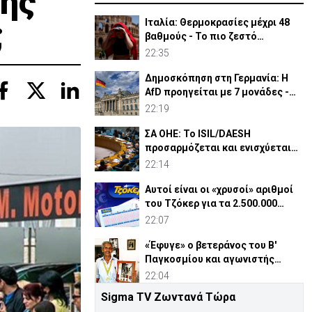
της
;
Ιταλία: Θερμοκρασίες μέχρι 48
βαθμούς - Το πιο ζεστό
καλοκαίρι των 100 χρόνων
22:35
Δημοσκόπηση στη Γερμανία: Η
AfD προηγείται με 7 μονάδες -
Διεύρυνε τη διαφορά
22:19
ΣΑ ΟΗΕ: Το ISIL/DAESH
προσαρμόζεται και ενισχύεται
στην Αφρική - Πώς απειλεί
22:14
Αυτοί είναι οι «χρυσοί» αριθμοί
του Τζόκερ για τα 2.500.000
ευρώ
22:07
«Έφυγε» ο βετεράνος του Β'
Παγκοσμίου και αγωνιστής
ΕΟΚΑ, Παύλος Μ. Κασάπης
22:04
Sigma TV Ζωντανά Τώρα
«Όχι» 9 χωρών σε ισχυρισμό