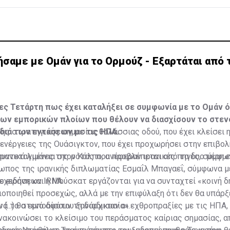
σαμε με Ομάν για το Ορμούζ - Εξαρτάται από 
θες Τετάρτη πως έχει καταλήξει σε συμφωνία με το Ομάν 
των εμπορικών πλοίων που θέλουν να διασχίσουν το στεν
διά των εντάσεων με τις ΗΠΑ.
ης στρατηγικής σημασίας θαλάσσιας οδού, που έχει κλείσει η
 ενέργειες της Ουάσιγκτον, που έχει προχωρήσει στην επιβολ
ρανικά λιμάνια στον Κόλπο, ανέφεραν ιρανικές πηγές, σύμφω
υντεταγμένες της ρότας που προβλέπεται από τα δυο μέρη ε
ωπος της ιρανικής διπλωματίας Εσμαΐλ Μπαγαεΐ, σύμφωνα μ
ο ειδήσεων IRNA.
χεράνη και η Μούσκατ εργάζονται για να συνταχτεί «κοινή 
ιοποιηθεί προσεχώς, αλλά με την επιφύλαξη ότι δεν θα υπάρ
 (...) θα εμποδίσουν τη διαδικασία».
ανά το στενό αφότου ξανάρχισαν οι εχθροπραξίες με τις ΗΠΑ,
 ανακοινώσει το κλείσιμο του περάσματος καίριας σημασίας, α