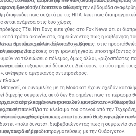
νονικές συνθήκες το ένα πέμπτο των υδρογονανθράκων που
δρος Ντόναλντ Τραμπ έχει πει και ξαναπεί πως η Τεχεράνη θ
αγκοσμίως, όταν ξέσπασε ο πόλεμος.
 για να ξανανοίξει το στενό και αυτή την εβδομάδα αναφέρθη
ς.
λλη διαψεύδει πως συζητά με τις ΗΠΑ, λέει πως διαπραγματεύ
ίσκεται ανάμεσα στις δυο χώρες.
πρόεδρος Τζέι Ντι Βανς είπε χθες στο Fox News ότι οι διαπ
αι κατά τρόπο ακανόνιστο, σημειώνοντας πως η κυβέρνηση τ
έπει προόδους, αλλά και οπισθοχωρήσεις, στις προσπάθειές
ο και θα πάρει χρόνο», δήλωσε ο κ. Βανς.
ενη συμφωνία.
λίες στις διαιρέσεις στην ιρανική ηγεσία, υποστηρίζοντας ό
υμούν να τελειώσει ο πόλεμος, όμως άλλοι, «ριζοσπάστες πα
υνεχιστεί.
 είναι τύποι εξαιρετικά δύσκολοι. Δεύτερον, το σύστημά τους
», ανέφερε ο αμερικανός αντιπρόεδρος.
ν πλοίων
 Μπαγαεΐ, οι συνομιλίες με τη Μούσκατ έχουν σχεδόν καταλήξ
τεί διμερής συμφωνία, αυτό δεν θα σημάνει πως το πέρασμα θα
πάρχουν ακόμη «παράγοντες» που δεν επιτρέπουν να θεωρηθε
 ναυτικό αποκλεισμό των ιρανικών λιμανιών στον Κόλπο που
ρά, αυτή των ΗΠΑ.
ν, σε αντίποινα για το κλείσιμο του στενού από την Τεχεράνη
ειλητικές ενέργειες εναντίον του Ιράν και των συμφερόντων 
τόνισε προχθές Τρίτη πως είτε το στενό θα ξανανοίξει «πολ
ρδιστεί «πολύ δυνατά», διαβεβαιώνοντας πως η συμφωνία αν
ο αργότερο σήμερα.
ευσε πως διεξάγει διαπραγματεύσεις με την Ουάσιγκτον.