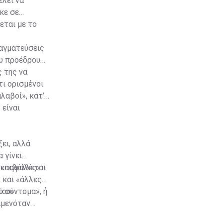
έλει να
κε σε
εται με το
ραγματεύσεις
ου προέδρου
 της να
τι ορισμένοι
λαβοί», κατ’
 είναι
ει, αλλά
 γίνει
ί «ασφαλές»
 επιβάλλεται
, και «άλλες
του».
ύ σύντομα», ή
αμενόταν