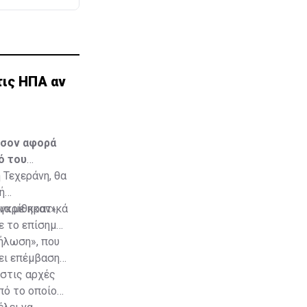
τις ΗΠΑ αν
όσον αφορά
ό του
 Τεχεράνη, θα
ή
να με κρατικά
γκρίθηκαν»,
ε το επίσημο
δήλωση», που
ξει επέμβαση
 στις αρχές
πό το οποίο