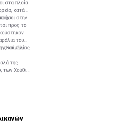
ει στα πλοία
ορεία, κατά
χωρήσει στην
στην
ται προς το
ακούστηκαν
αράλια του
της ναυτιλίας
την Κούμζαρ
ραλά της
, των Χούθι—,
στον Κόλπο
άλλει στα
αργού στον
λικανών