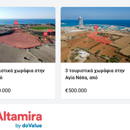
ιστικά χωράφια στην
3 τουριστικά χωράφια στην
νό
Αγία Νάπα, από
0.000
€500.000