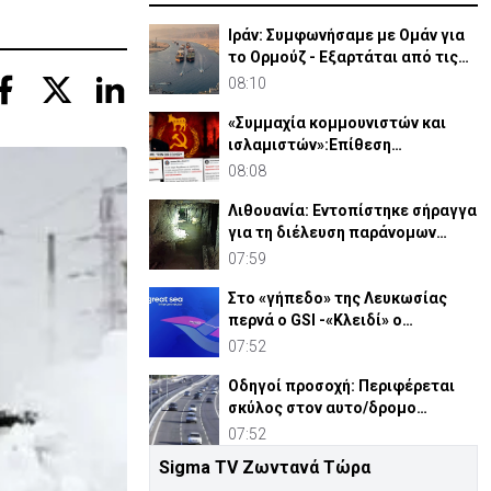
Ιράν: Συμφωνήσαμε με Ομάν για
το Ορμούζ - Εξαρτάται από τις
ΗΠΑ αν θα ανοίξει
08:10
«Συμμαχία κομμουνιστών και
ισλαμιστών»:Επίθεση
Ρεπουπλικανών κατά
08:08
Δημοκρατικών
Λιθουανία: Εντοπίστηκε σήραγγα
για τη διέλευση παράνομων
μεταναστών
07:59
Στο «γήπεδο» της Λευκωσίας
περνά ο GSI -«Κλειδί» ο
Σεπτέμβριος για τις έρευνες
07:52
Οδηγοί προσοχή: Περιφέρεται
σκύλος στον αυτο/δρομο
Κοκκινοτριμιθιάς – Λ/σίας
07:52
Sigma TV Ζωντανά Τώρα
Η ηρωική μάχη του 256 Τάγματος