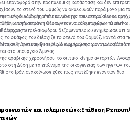
λει επαναφορά στην προπολεμική κατάσταση και δεν επιτρέπ
σχίσουν το στενό του Ορμούζ να ακολουθούν παρά μόνο μια π
ης. Εννοεί να διατηρήσει τον έλεγχο του στενού και να προ
λακτικής διαδρομής από το Ομάν τον Ιούλιο προκάλεσε οργή 
τι που απορρίπτουν η Ουάσιγκτον και άλλες χώρες κι αντίκει
υθήθηκε από σειρά επιθέσεων εναντίον εμπορικών πλοίων.
ς θάλασσας.
 πλοίαρχος πετρελαιοφόρου δεξαμενόπλοιου ενημέρωσε ότι 
ς το σκάφος του διέσχιζε το στενό του Ορμούζ, κοντά στα π
οίνωσε η βρετανική υπηρεσία ενημέρωσης για την ασφάλεια 
φτηκε 9 ναυτικά μίλια (16 χιλιόμετρα) νοτιοανατολικά από 
αι στο υπουργείο Άμυνας.
της αραβικής χερσονήσου, το σιιτικό κίνημα ανταρτών Ανσα
τό στη Δύση με το επώνυμο της οικογένειας των ηγετών του
αι στο Ιράν, ανακοίνωσε χθες πως επιτέθηκε εναντίον δυο
FP
τρελαιοφόρων δεξαμενόπλοιων, στην Ερυθρά Θάλασσα και 
αίσιο του αποκλεισμού που ανακοίνωσε προ ημερών ότι επιβ
λοία του σουνιτικού βασιλείου με τις μεγαλύτερες εξαγωγές 
μμουνιστών και ισλαμιστών»:Επίθεση Ρεπουπ
ατικών