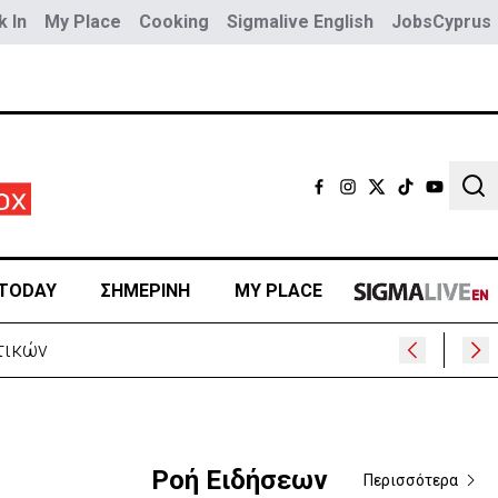
 In
My Place
Cooking
Sigmalive English
JobsCyprus
Sear
TODAY
ΣΗΜΕΡΙΝΗ
MY PLACE
μάν
Ροή Ειδήσεων
Περισσότερα