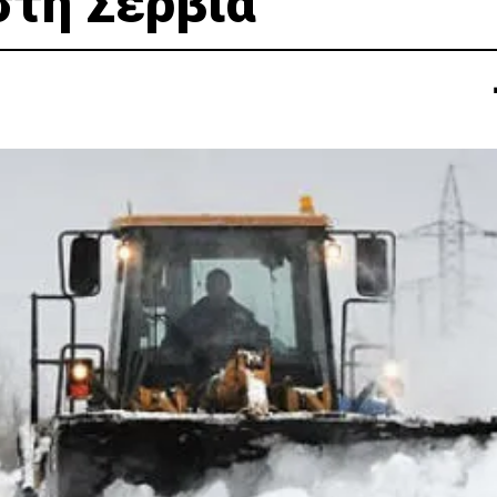
στη Σερβία