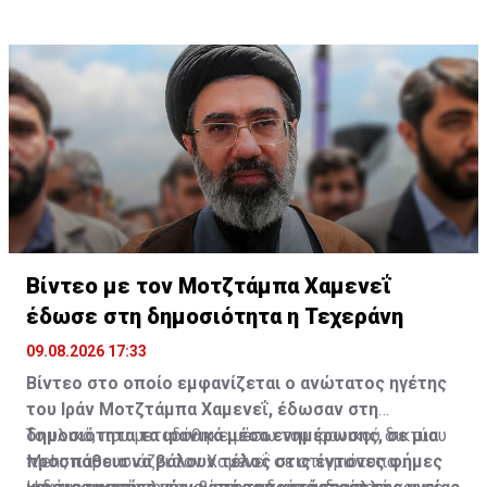
ολοκληρώνεται μέσα σε ένα τρίμηνο.
Βίντεο με τον Μοτζτάμπα Χαμενεΐ
έδωσε στη δημοσιότητα η Τεχεράνη
09.08.2026 17:33
Βίντεο στο οποίο εμφανίζεται ο ανώτατος ηγέτης
του Ιράν Μοτζτάμπα Χαμενεΐ, έδωσαν στη
δημοσιότητα τα ιρανικά μέσα ενημέρωσης, σε μια
Το υλικό, που μεταδόθηκε μέσω του ιρανικού δικτύου
προσπάθεια να βάλουν τέλος στις έντονες φήμες
Mehr, παρουσιάζει τον Χαμενεΐ σε στιγμιότυπα