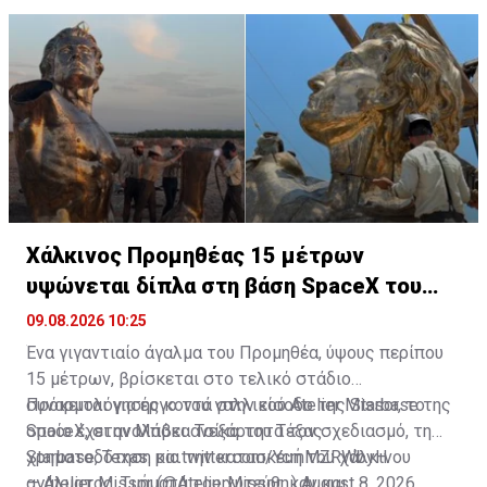
παράγοντες.
περιλαμβάνονται στις γνωστοποιήσεις θα καταλήξει
τελικά στην Ουκρανία.
Χάλκινος Προμηθέας 15 μέτρων
υψώνεται δίπλα στη βάση SpaceX του
Έλον Μασκ
09.08.2026 10:25
Ένα γιγαντιαίο άγαλμα του Προμηθέα, ύψους περίπου
15 μέτρων, βρίσκεται στο τελικό στάδιο
συναρμολόγησης κοντά στην είσοδο της Starbase της
Πρόκειται για έργο του γαλλικού Atelier Missor, το
SpaceX, στην Μπόκα Τσίκα του Τέξας.
οποίο έχει αναλάβει ανεξάρτητα τον σχεδιασμό, τη
χρηματοδότηση και την κατασκευή του χάλκινου
Starbase, Texas.
pic.twitter.com/YcmMZRWbyH
αγάλματος. Τμήματά του χυτεύθηκαν και
— Atelier Missor (@AtelierMissor_)
August 8, 2026