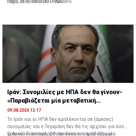
https://t.co/3AaNV2DMuh
Πηγή: ΑΠΕ-ΜΠΕ-AFP-Reuters
— NinianReid (@NinianReid)
August 9, 2026
Ιράν: Συνομιλίες με ΗΠΑ δεν θα γίνουν-
«Παραβιάζεται μία μεταβατική
συμφωνία»
09.08.2026 12:17
Το Ιράν και οι ΗΠΑ δεν εμπλέκονται σε (άμεσες)
συνομιλίες και η Τεχεράνη δεν θα τις αρχίσει για όσο
χρονικό διάστημα, η Ουάσινγκτον παραβιάζει μία
Ο Αραγτσί επανέλαβε την θέση του Ιράν ότι μία