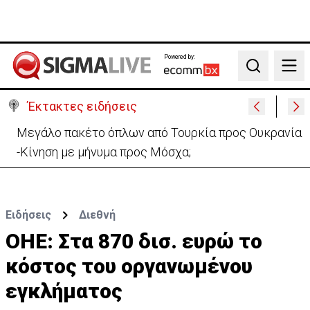
Powered by:
Search
Έκτακτες ειδήσεις
«Όχι» Νετανιάχου σε σχέδιο Τραμπ-«Καμία
αποχώρηση μέχρι να αφοπλιστεί η Χαμάς»
Ειδήσεις
Διεθνή
ΟΗΕ: Στα 870 δισ. ευρώ το
κόστος του οργανωμένου
εγκλήματος