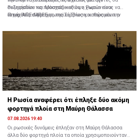
Βελιγραδίου και Μόσχας, καθώς η Ρωσία είναι
συζητήσουν τις προσπάθειες των χωρών τους να
ιστορικός σύμμαχος της Σερβίας και παραμένει ο
ενταχθούν στην Ευρωπαϊκή Ένωση, καθώς και την
Πηγή: ΑΠΕ-ΜΠΕ
βασικός προμηθευτής της σε φυσικό αέριο.
οικονομική και ενεργειακή συνεργασία τους.
Η Ρωσία αναφέρει ότι έπληξε δύο ακόμη
φορτηγά πλοία στη Μαύρη Θάλασσα
07.08.2026 19:40
Οι ρωσικές δυνάμεις έπληξαν στη Μαύρη Θάλασσα
άλλα δύο φορτηγά πλοία τα οποία χρησιμοποιούνταν