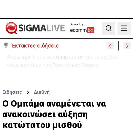
Powered by:
Search
Έκτακτες ειδήσεις
«Πόλεμος» Σάντσεθ-Μελόνι λόγω της Θέουτα:
Ελέγχους και από Ισπανία στα σύνορα
Ειδήσεις
Διεθνή
Ο Ομπάμα αναμένεται να
ανακοινώσει αύξηση
κατώτατου μισθού