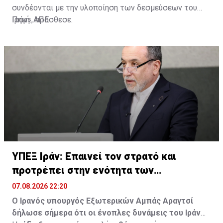
συνδέονται με την υλοποίηση των δεσμεύσεων του
Ιράν», πρόσθεσε.
Πηγή: ΑΠΕ
ΥΠΕΞ Ιράν: Επαινεί τον στρατό και
προτρέπει στην ενότητα των
μουσουλμάνων
07.08.2026 22:20
Ο Ιρανός υπουργός Εξωτερικών Αμπάς Αραγτσί
δήλωσε σήμερα ότι οι ένοπλες δυνάμεις του Ιράν