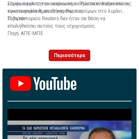
«προς όφελος του ουκρανικού στρατού», ανακοίνωσε
Σύμφωνα με την ανακοίνωση, οι Ρώσοι έπληξαν επίσης
το υπουργείο Άμυνας της Ρωσίας.
εγκαταστάσεις αποθήκευσης καυσίμων στο λιμάνι
Πιβντένι.
Το πρακτορείο Reuters δεν ήταν σε θέση να
επαληθεύσει αυτούς τους ισχυρισμούς.
Πηγή: ΑΠΕ-ΜΠΕ
Περισσότερα