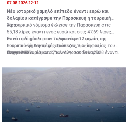
07.08.2026 22:12
Νέο ιστορικό χαμηλό επίπεδο έναντι ευρώ και
δολαρίου κατέγραψε την Παρασκευή η τουρκική
λίρα.
Το τουρκικό νόμισμα έκλεισε την Παρασκευή στις
55,18 λίρες έναντι ενός ευρώ και στις 47,69 λίρες
έναντι ενός δολαρίου. Σύμφωνα με στοιχεία της
Κατά τη διάρκεια των τελευταίων 12 μηνών, το
Ευρωπαϊκής Κεντρικής Τράπεζας, η αξία του
τουρκικό νόμισμα έχει απωλέσει 16% της αξίας του
τουρκικού νομίσματος τον Αύγουστο του 2023 έναντι
έναντι του ευρώ και 17% έναντι του δολαρίου.
Πηγή: ΚΥΠΕ
του κοινού ευρωπαϊκού νομίσματος ήταν στις 28,53
λίρες έναντι του ευρώ.