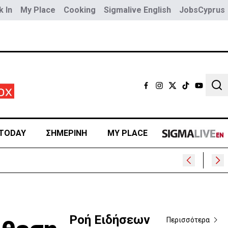
 In
My Place
Cooking
Sigmalive English
JobsCyprus
Sear
TODAY
ΣΗΜΕΡΙΝΗ
MY PLACE
Ροή Ειδήσεων
Περισσότερα