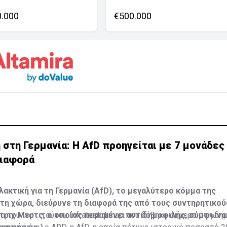
0.000
€500.000
τη Γερμανία: Η AfD προηγείται με 7 μονάδες 
διαφορά
λακτική για τη Γερμανία (AfD), το μεγαλύτερο κόμμα της
τη χώρα, διεύρυνε τη διαφορά της από τους συντηρητικού
τριχ Μερτς, ο οποίος παραμένει αντιδημοφιλής, σύμφωνα 
α του ινστιτούτου Infratest dimap που δόθηκε σήμερα στη δη