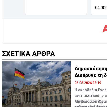
€4.00
ΣΧΕΤΙΚΑ ΑΡΘΡΑ
Δημοσκόπηση σ
Διεύρυνε τη 
06.08.2026 22:19
Η ακροδεξιά Εναλ
αντιπολίτευσης σ
καγκελαρίου Φρίν
Με βάση την έρευν