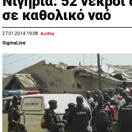
Νιγηρία: 52 νεκροί
σε καθολικό ναό
27.01.2014 19:08
Διεθνή
SigmaLive