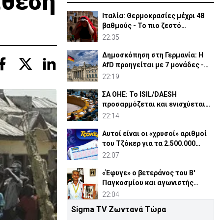
ίθεση
Ιταλία: Θερμοκρασίες μέχρι 48
βαθμούς - Το πιο ζεστό
καλοκαίρι των 100 χρόνων
22:35
Δημοσκόπηση στη Γερμανία: Η
AfD προηγείται με 7 μονάδες -
Διεύρυνε τη διαφορά
22:19
ΣΑ ΟΗΕ: Το ISIL/DAESH
προσαρμόζεται και ενισχύεται
στην Αφρική - Πώς απειλεί
22:14
Αυτοί είναι οι «χρυσοί» αριθμοί
του Τζόκερ για τα 2.500.000
ευρώ
22:07
«Έφυγε» ο βετεράνος του Β'
Παγκοσμίου και αγωνιστής
ΕΟΚΑ, Παύλος Μ. Κασάπης
22:04
Sigma TV Ζωντανά Τώρα
«Όχι» 9 χωρών σε ισχυρισμό