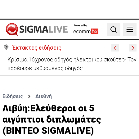
Powered by:
Search
Έκτακτες ειδήσεις
Πίσω στο ΗΒ για την κηδεία του γιου του ο
37χρονος:«Είναι σε άσχημη κατάσταση»
Ειδήσεις
Διεθνή
Λιβύη:Ελεύθεροι οι 5
αιγύπτιοι διπλωμάτες
(ΒΙΝΤΕΟ SIGMALIVE)