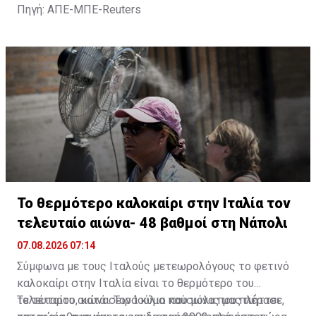
Πηγή: ΑΠΕ-ΜΠΕ-Reuters
Το θερμότερο καλοκαίρι στην Ιταλία τον
τελευταίο αιώνα- 48 βαθμοί στη Νάπολι
07.08.2026 07:14
Σύμφωνα με τους Ιταλούς μετεωρολόγους το φετινό
καλοκαίρι στην Ιταλία είναι το θερμότερο του
τελευταίου αιώνα. Τον Ιούλιο που μόλις μας πέρασε,
Το τέταρτο, κατά σειρά κύμα καύσωνα που πλήττει