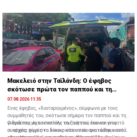
καταργείται η προσωπική εργασία.
για την αξιοποίηση της τεχνητής νοημοσύνης στην
εκπαίδευση.
Μακελειό στην Ταϊλάνδη: Ο έφηβος
σκότωσε πρώτα τον παππού και τη
γιαγιά του
07.08.2026 11:35
Ένας έφηβος, «διαταραγμένος», σύμφωνα με τους
συμμαθητές του, σκότωσε σήμερα τον παππού και τη
γιαγιά του με το πιστόλι του παππού του και στη
Ο δράστης έχασε επίσης τη ζωή του, έκαναν γνωστό
συνέχεια πήγε στο λύκειο στο οποίο φοιτούσε, κοντά
οι αρχές, χωρίς να διευκρινίσουν αν σκοτώθηκε από