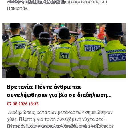
αυτής.
συλλογική αποτρεπτική τους ικανότητα.
άμυνας μεταξύ Σαουδικής Αραβίας, Τουρκίας και
🔈 PR No. 2️⃣0️⃣4️⃣/2️⃣0️⃣2️⃣6️⃣
Πακιστάν.
Makkah Al-Mukarramah Summit for Joint Defence
🔗⬇️
pic.twitter.com/mIzASADmau
— Ministry of Foreign Affairs - Pakistan
(@ForeignOfficePk)
August 7, 2026
Βρετανία: Πέντε άνθρωποι
συνελήφθησαν για βία σε διαδήλωση
κατά των μεταναστών
07.08.2026 13:33
Διαδηλώσεις κατά των μεταναστών σημειώθηκαν
χθες, Πέμπτη, για τρίτη συνεχόμενη νύχτα στο
Θέτφορντ, στην ανατολική Αγγλία, όπου δεκάδες
Πέντε άνθρωποι έχουν συλληφθεί από την Τρίτη σε