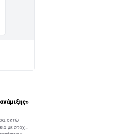
 ανάμιξης»
ρα, οκτώ
εία με στόχο