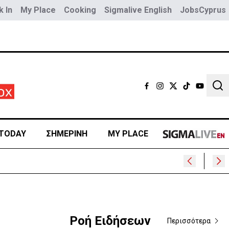
 In
My Place
Cooking
Sigmalive English
JobsCyprus
Sear
TODAY
ΣΗΜΕΡΙΝΗ
MY PLACE
»
Ροή Ειδήσεων
Περισσότερα