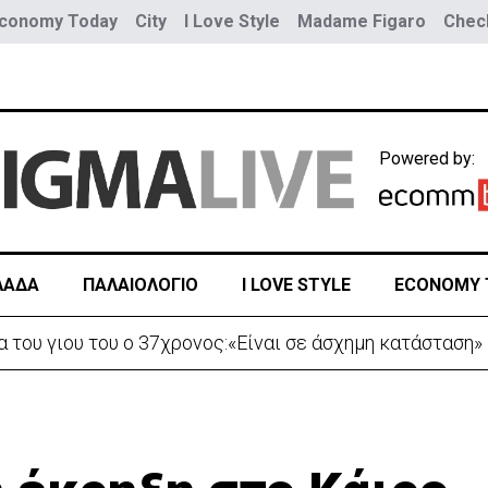
conomy Today
City
I Love Style
Madame Figaro
Check
Powered by:
ΛΑΔΑ
ΠΑΛΑΙΟΛΟΓΙΟ
I LOVE STYLE
ECONOMY 
 κατεβήκαμε και σταθήκαμε ακριβώς πάνω απ’ το πτώμα