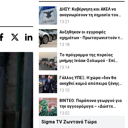
ΔΗΣΥ: Κυβέρνηση και ΑΚΕΛ να
αναγνωρίσουν τη σημασία του
GSI
13:21
Αυξήθηκαν οι εγγραφές
οχημάτων - Πρωταγωνιστούν τα
υβριδικά
13:18
Το πρόγραμμα της πορείας
μνήμης Ισάακ-Σολωμού - Επί
ποδός η Αστυνομία
13:14
Γάλλος ΥΠΕΞ: Η χώρα «δεν θα
ανεχθεί καμιά απόπειρα ξένης
ανάμιξης»
13:10
ΒΙΝΤΕΟ: Παράπονα γεωργού για
την αγγουρόμυγα – «Δώστε
επιδόματα, νέε Υπουργέ»
13:02
Sigma TV Ζωντανά Τώρα
Νέος Γενικός Διευθυντής του