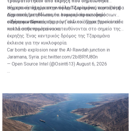
τραυματίστηκαν από έκρηξη που σημειώθηκε
σήμερα σε όχημα στην πόλη Τζαραμάνα, κοντά στη
Η κρατική τηλεόραση ανέφερε νωρίτερα ότι μια βόμβα
Δαμασκό, μετέδωσε το συριακό πρακτορείο
είχε τοποθετηθεί σε μίνι λεωφορείο των δημόσιων
ειδήσεων Sana.
συγκοινωνιών και εξερράγη ενώ το όχημα βρισκόταν
Ένας φωτορεπόρτερ του Γαλλικού Πρακτορείου είδε
κοντά στην πρωτεύουσα.
πολλά ασθενοφόρα να κατευθύνονται στο σημείο της
έκρηξης. Ένας κεντρικός δρόμος της Τζαραμάνα
έκλεισε για την κυκλοφορία.
Car bomb explosion near the Al-Rawdah junction in
Jaramana, Syria.
pic.twitter.com/2blBRYU80n
— Open Source Intel (@Osint613)
August 6, 2026
Πηγή: ΑΠΕ-ΜΠΕ