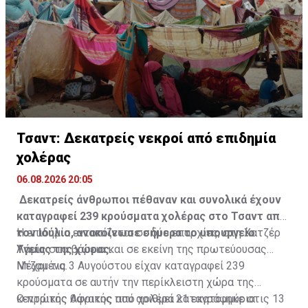
Τσαντ: Δεκατρείς νεκροί από επιδημία
χολέρας
06.08.2026 20:05
Δεκατρείς άνθρωποι πέθαναν και συνολικά έχουν
καταγραφεί 239 κρούσματα χολέρας στο Τσαντ από
τον Ιούλιο, ανακοίνωσε σήμερα το υπουργείο
Η επιδημία εντοπίζεται σε δύο επαρχίες, στη Χατζέρ
Υγείας της χώρας.
Λάμις στα βόρεια και σε εκείνη της πρωτεύουσας
Ντζαμένα.
Μέχρι τις 3 Αυγούστου είχαν καταγραφεί 239
κρούσματα σε αυτήν την περίκλειστη χώρα της
κεντρικής Αφρικής που αριθμεί 21 εκατομμύρια
Ο πρώτος θάνατος από χολέρα καταγράφηκε στις 13