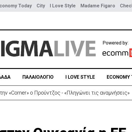
conomy Today
City
I Love Style
Madame Figaro
Check
Powered by:
ΛΑΔΑ
ΠΑΛΑΙΟΛΟΓΙΟ
I LOVE STYLE
ECONOMY 
ίπτει τη συμφωνία Σ. Αραβίας, Τουρκίας, Πακιστάν-«Μόνο στα χαρτιά»