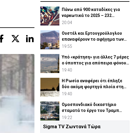
-
Πάνω από 900 καταδίκες για
ναρκωτικά το 2025 – 232
ναρκέμποροι στη φυλακή
20:04
Ουστέλ και Ερτουγρούλογλου
επαναφέρουν το αφήγημα των
Κοκκίνων
19:55
Υπό «κράτηση» για άλλες 7 μέρες
ο ύποπτος για απόπειρα φόνου
σε υπεραγορά
19:40
Η Ρωσία αναφέρει ότι έπληξε
δύο ακόμη φορτηγά πλοία στη
Μαύρη Θάλασσα
19:40
Ομοσπονδιακό δικαστήριο
σταματά το έργο του Τραμπ
στον Λευκό Οίκο
19:22
Sigma TV Ζωντανά Τώρα
Πάπας: Θα συναντήσει θύματα