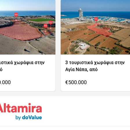
ιστικά χωράφια στην
3 τουριστικά χωράφια στην
νό
Αγία Νάπα, από
0.000
€500.000