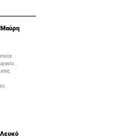
 Μαύρη
οποία
υργείο
ευσης
ύς.
 Λευκό