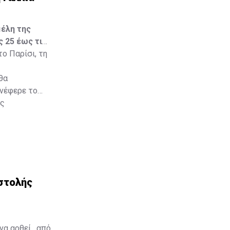
μέλη της
ς 25 έως τις
ο Παρίσι, τη
θα
ανέφερε το
ης
αστολής
να αρθεί, από