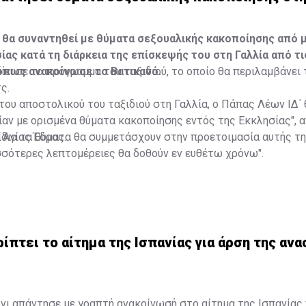
 θα συναντηθεί με θύματα σεξουαλικής κακοποίησης από 
ίας κατά τη διάρκεια της επίσκεψής του στη Γαλλία από τι
 όπως ανακοίνωσε το Βατικανό.
ίευσε το πρόγραμμα του ταξιδιού, το οποίο θα περιλαμβάνει τ
ς.
 του αποστολικού του ταξιδιού στη Γαλλία, ο Πάπας Λέων ΙΔ΄ 
δίαν με ορισμένα θύματα κακοποίησης εντός της Εκκλησίας", 
 Αγίας Έδρας.
ίδια τα θύματα θα συμμετάσχουν στην προετοιμασία αυτής τ
σσότερες λεπτομέρειες θα δοθούν εν ευθέτω χρόνω".
ρίπτει το αίτημα της Ισπανίας για άρση της αν
ι απάντησε με γραπτή ανακοίνωσή στο αίτημα της Ισπανίας 