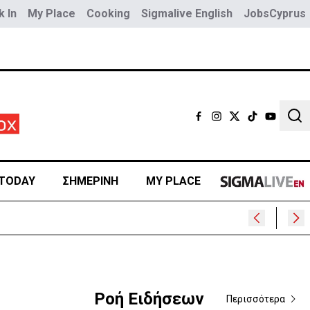
 In
My Place
Cooking
Sigmalive English
JobsCyprus
Sear
TODAY
ΣΗΜΕΡΙΝΗ
MY PLACE
Ροή Ειδήσεων
Περισσότερα