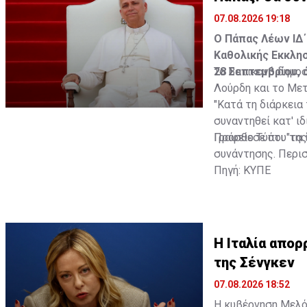
07.08.2026 19:18
Ο Πάπας Λέων ΙΔ΄
Καθολικής Εκκλησ
28 Σεπτεμβρίου,
Το Βατικανό δημοσ
Λούρδη και το Μετ
"Κατά τη διάρκεια
συναντηθεί κατ' ι
Γραφείο Τύπου της
Πρόσθεσε ότι "τα 
συνάντησης. Περι
Πηγή: ΚΥΠΕ
Η Ιταλία απορ
της Σένγκεν
07.08.2026 18:52
Η κυβέρνηση Μελόν