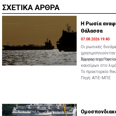
ΣΧΕΤΙΚΑ ΑΡΘΡΑ
Η Ρωσία αναφ
Θάλασσα
07.08.2026 19:40
Οι ρωσικές δυνάμ
χρησιμοποιούνταν
Άμυνας της Ρωσία
Σύμφωνα με την α
καυσίμων στο λιμά
Το πρακτορείο Reu
Πηγή: ΑΠΕ-ΜΠΕ
Ομοσπονδιακό