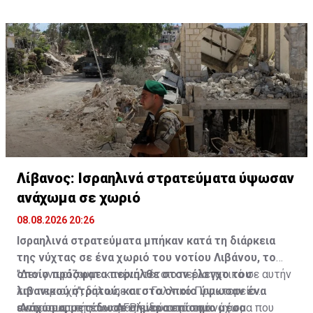
Λίβανος: Ισραηλινά στρατεύματα ύψωσαν
ανάχωμα σε χωριό
08.08.2026 20:26
Ισραηλινά στρατεύματα μπήκαν κατά τη διάρκεια
της νύχτας σε ένα χωριό του νοτίου Λιβάνου, το
οποίο πρόσφατα περιήλθε στον έλεγχο του
"Δεν γνωρίζουμε κανένα τέτοιο περιστατικό σε αυτήν
λιβανικού στρατού, και στο οποίο ύψωσαν ένα
την περιοχή", δήλωσε στο Γαλλικό Πρακτορείο
ανάχωμα, μετέδωσε σήμερα επίσημο μέσο
εκπρόσωπος του ισραηλινού στρατού.
Ανταποκριτής του AFP είδε αυτό το ανάχωμα που