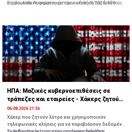
υπονομευθεί η σημαντική παρακαταθήκη της διεθνούς
Συμβουλίου Ασφαλείας με τον κωδικό S/2026/629.
ποινικής δικαιοσύνης που αποδίδεται στον Μηχανισμό
και στους θεσμούς που προηγήθηκαν αυτού»,
Πηγή: ΑΠΕ-ΜΠΕ
αναφέρουν.
ΗΠΑ: Μαζικές κυβερνοεπιθέσεις σε
τράπεζες και εταιρείες - Χάκερς ζητούν
λύτρα
06.08.2026 21:36
Χάκερ που ζητούν λύτρα και χρησιμοποιούν
τηλεφωνικές κλήσεις για να παραβιάσουν δεδομένα
των θυμάτων τους στοχοποίησαν δεκάδες
Τα δεδομένα δείχνουν ότι οι χάκερ σχεδίασαν