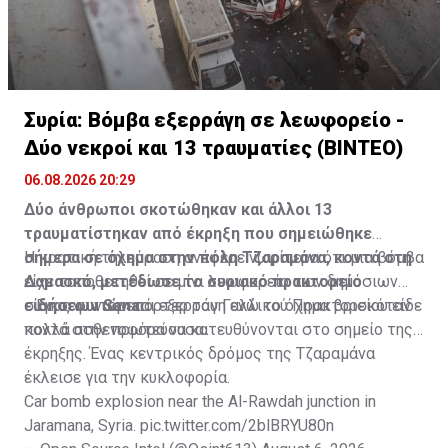
Συρία: Βόμβα εξερράγη σε λεωφορείο -
Δύο νεκροί και 13 τραυματίες (ΒΙΝΤΕΟ)
06.08.2026 20:29
Δύο άνθρωποι σκοτώθηκαν και άλλοι 13
τραυματίστηκαν από έκρηξη που σημειώθηκε
σήμερα σε όχημα στην πόλη Τζαραμάνα, κοντά στη
Η κρατική τηλεόραση ανέφερε νωρίτερα ότι μια βόμβα
Δαμασκό, μετέδωσε το συριακό πρακτορείο
είχε τοποθετηθεί σε μίνι λεωφορείο των δημόσιων
ειδήσεων Sana.
συγκοινωνιών και εξερράγη ενώ το όχημα βρισκόταν
Ένας φωτορεπόρτερ του Γαλλικού Πρακτορείου είδε
κοντά στην πρωτεύουσα.
πολλά ασθενοφόρα να κατευθύνονται στο σημείο της
έκρηξης. Ένας κεντρικός δρόμος της Τζαραμάνα
έκλεισε για την κυκλοφορία.
Car bomb explosion near the Al-Rawdah junction in
Jaramana, Syria.
pic.twitter.com/2blBRYU80n