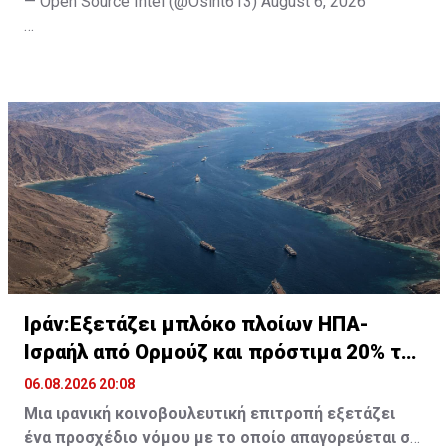
— Open Source Intel (@Osint613)
August 6, 2026
Πηγή: ΑΠΕ-ΜΠΕ
Ιράν:Εξετάζει μπλόκο πλοίων ΗΠΑ-
Ισραήλ από Ορμούζ και πρόστιμα 20% του
φορτίου
06.08.2026 20:08
Μια ιρανική κοινοβουλευτική επιτροπή εξετάζει
ένα προσχέδιο νόμου με το οποίο απαγορεύεται σε