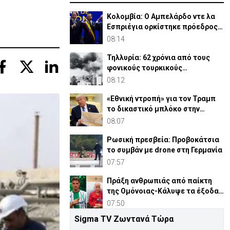
Κολομβία: Ο Αμπελάρδο ντε λα
Εσπριέγια ορκίστηκε πρόεδρος
της χώρας
08:14
Τηλλυρία: 62 χρόνια από τους
φονικούς τουρκικούς
βομβαρδισμούς
08:12
«Εθνική ντροπή» για τον Τραμπ
το δικαστικό μπλόκο στην
αίθουσα χορού
08:07
Ρωσική πρεσβεία: Προβοκάτσια
το συμβάν με drone στη Γερμανία
07:57
Πράξη ανθρωπιάς από παίκτη
της Ομόνοιας-Κάλυψε τα έξοδα
νοσηλείας παιδιού
07:50
Sigma TV Ζωντανά Τώρα
30 χρόνια από τις δολοφονίες