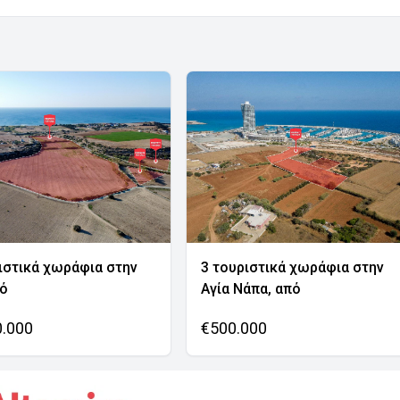
ιστικά χωράφια στην
3 τουριστικά χωράφια στην
νό
Αγία Νάπα, από
0.000
€500.000