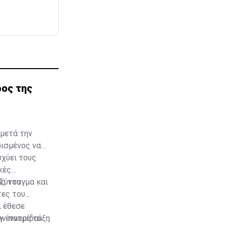
ρος της
μετά την
σισμένος να
χύει τους
κές
ός του
 Σύνταγμα και
τες του
ι έθεσε
ν έννομη τάξη
ην πατρίδα».