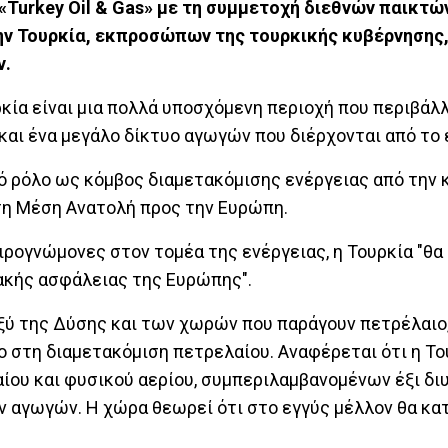
Turkey Oil & Gas» με τη συμμετοχή διεθνών παικτώ
ην Τουρκία, εκπροσώπων της τουρκικής κυβέρνησης
ν.
κία είναι μια πολλά υποσχόμενη περιοχή που περιβάλ
και ένα μεγάλο δίκτυο αγωγών που διέρχονται από το 
κό ρόλο ως κόμβος διαμετακόμισης ενέργειας από την 
τη Μέση Ανατολή προς την Ευρώπη.
ρογνώμονες στον τομέα της ενέργειας, η Τουρκία "θα 
ακής ασφάλειας της Ευρώπης".
ξύ της Δύσης και των χωρών που παράγουν πετρέλαιο
λο στη διαμετακόμιση πετρελαίου. Αναφέρεται ότι η Το
ίου και φυσικού αερίου, συμπεριλαμβανομένων έξι δι
αγωγών. Η χώρα θεωρεί ότι στο εγγύς μέλλον θα κα