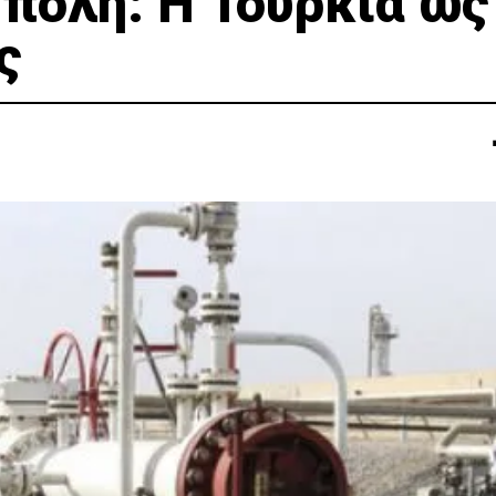
/πολη: Η Τουρκία ως
ς