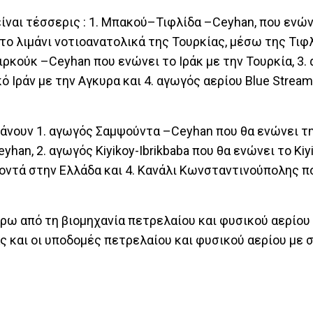
είναι τέσσερις : 1. Μπακού–Τιφλίδα –Ceyhan, που ενών
ο λιμάνι νοτιοανατολικά της Τουρκίας, μέσω της Τιφ
ρκούκ –Ceyhan που ενώνει το Ιράκ με την Τουρκία, 3.
ό Ιράν με την Αγκυρα και 4. αγωγός αερίου Blue Strea
βάνουν 1. αγωγός Σαμψούντα –Ceyhan που θα ενώνει τ
han, 2. αγωγός Kiyikoy-Ibrikbaba που θα ενώνει το Kiy
κοντά στην Ελλάδα και 4. Κανάλι Κωνσταντινούπολης π
ρω από τη βιομηχανία πετρελαίου και φυσικού αερίου 
άς και οι υποδομές πετρελαίου και φυσικού αερίου με 