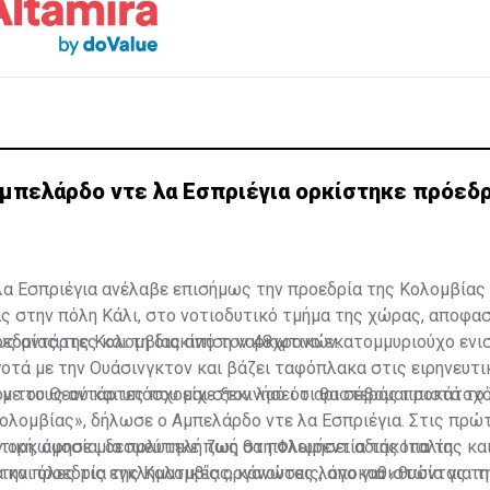
Αμπελάρδο ντε λα Εσπριέγια ορκίστηκε πρόεδ
α Εσπριέγια ανέλαβε επισήμως την προεδρία της Κολομβίας 
ς στην πόλη Κάλι, στο νοτιοδυτικό τμήμα της χώρας, αποφα
ς αντάρτες και τη διακίνηση ναρκωτικών.
εδρίας της Κολομβίας από τον 48χρονο εκατομμυριούχο ενισ
τά με την Ουάσινγκτον και βάζει ταφόπλακα στις ειρηνευτι
με τους αντάρτες που είχε ξεκινήσει ο αριστερός προκάτοχ
ν του Θεού και υπόσχομαι στον λαό ότι θα σέβομαι πιστά το
ολομβίας», δήλωσε ο Αμπελάρδο ντε λα Εσπριέγια. Στις πρώ
ν ορκωμοσία, δεσμεύτηκε πως θα πολεμήσει αδιάκοπα τη
τική, άφησε μια πολυτελή ζωή στη Φλωρεντία της Ιταλίας κα
 και όλες τις εγκληματικές οργανώσεις, αποκαθιστώντας τη
την προεδρία της Κολομβίας, κάνοντας λόγο για «θυσία για τ