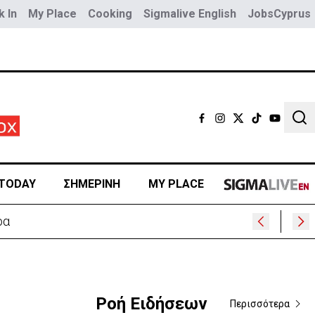
 In
My Place
Cooking
Sigmalive English
JobsCyprus
Sear
TODAY
ΣΗΜΕΡΙΝΗ
MY PLACE
ρα
Ροή Ειδήσεων
Περισσότερα