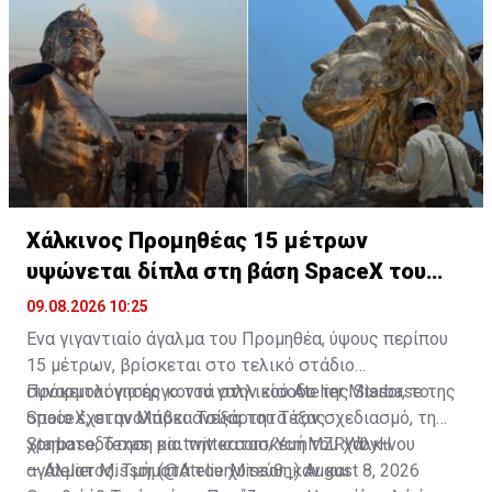
τελικά στην Ουκρανία.
Χάλκινος Προμηθέας 15 μέτρων
υψώνεται δίπλα στη βάση SpaceX του
Έλον Μασκ
09.08.2026 10:25
Ένα γιγαντιαίο άγαλμα του Προμηθέα, ύψους περίπου
15 μέτρων, βρίσκεται στο τελικό στάδιο
συναρμολόγησης κοντά στην είσοδο της Starbase της
Πρόκειται για έργο του γαλλικού Atelier Missor, το
SpaceX, στην Μπόκα Τσίκα του Τέξας.
οποίο έχει αναλάβει ανεξάρτητα τον σχεδιασμό, τη
χρηματοδότηση και την κατασκευή του χάλκινου
Starbase, Texas.
pic.twitter.com/YcmMZRWbyH
αγάλματος. Τμήματά του χυτεύθηκαν και
— Atelier Missor (@AtelierMissor_)
August 8, 2026