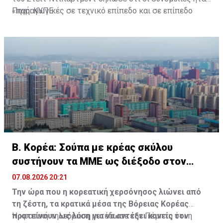
«παραγωγικές σε τεχνικό επίπεδο και σε επίπεδο
Πηγή: ΚΥΠΕ
εμπειρογνωμόνων», αλλά δεν παρείχε περισσότερες
λεπτομέρειες.
Β. Κορέα: Σούπα με κρέας σκύλου
συστήνουν τα MME ως διέξοδο στον
καύσωνα
07.08.2026 20:21
Την ώρα που η κορεατική χερσόνησος λιώνει από
τη ζέστη, τα κρατικά μέσα της Βόρειας Κορέας
προτείνουν ως λύση για να αντέξει κανείς τον
Η κρατική τηλεόραση μετέδωσε την Πέμπτη ότι η