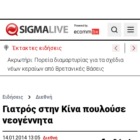
Powered by:
Search
Έκτακτες ειδήσεις
«Πόλεμος» Σάντσεθ-Μελόνι λόγω της Θέουτα:
Ελέγχους και από Ισπανία στα σύνορα
Ειδήσεις
Διεθνή
Γιατρός στην Κίνα πουλούσε
νεογέννητα
14.01.2014 13:05
Διεθνή