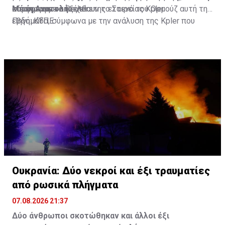
Μέση Ανατολή.
κατέγραψε το Reuters.
σύμφωνα με στοιχεία της εταιρείας Kpler.
κατάφεραν να εξέλθουν το Στενό του Ορμούζ αυτή την
εβδομάδα, σύμφωνα με την ανάλυση της Kpler που
Πηγή: KYΠΕ
επικαλείται το Reuters.
Ουκρανία: Δύο νεκροί και έξι τραυματίες
από ρωσικά πλήγματα
07.08.2026 21:37
Δύο άνθρωποι σκοτώθηκαν και άλλοι έξι