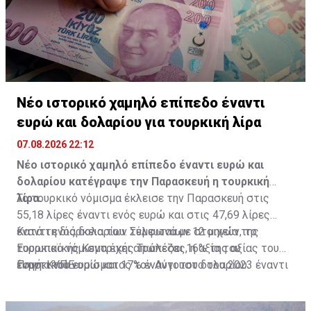
Νέο ιστορικό χαμηλό επίπεδο έναντι
ευρώ και δολαρίου για τουρκική λίρα
07.08.2026 22:12
Νέο ιστορικό χαμηλό επίπεδο έναντι ευρώ και
δολαρίου κατέγραψε την Παρασκευή η τουρκική
λίρα.
Το τουρκικό νόμισμα έκλεισε την Παρασκευή στις
55,18 λίρες έναντι ενός ευρώ και στις 47,69 λίρες
έναντι ενός δολαρίου. Σύμφωνα με στοιχεία της
Κατά τη διάρκεια των τελευταίων 12 μηνών, το
Ευρωπαϊκής Κεντρικής Τράπεζας, η αξία του
τουρκικό νόμισμα έχει απωλέσει 16% της αξίας του
τουρκικού νομίσματος τον Αύγουστο του 2023 έναντι
έναντι του ευρώ και 17% έναντι του δολαρίου.
Πηγή: ΚΥΠΕ
του κοινού ευρωπαϊκού νομίσματος ήταν στις 28,53
λίρες έναντι του ευρώ.