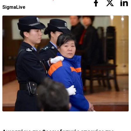
SigmaLive