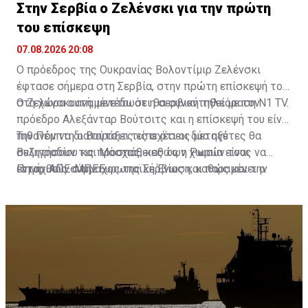
Στην Σερβία ο Ζελένσκι για την πρώτη
του επίσκεψη
07.08.2026 20:08
Ο πρόεδρος της Ουκρανίας Βολοντίμιρ Ζελένσκι
έφτασε σήμερα στη Σερβία, στην πρώτη επίσκεψή του
στη χώρα αυτή, μετέδωσε η σερβική τηλεόραση N1 TV.
Ο Ζελένσκι αναμένεται ότι θα συναντηθεί με τον
πρόεδρο Αλεξάνταρ Βούτσιτς και η επίσκεψή του είναι
πιθανόν να διαταράξει τις σχέσεις μεταξύ
Την Πέμπτη ο Βούτσιτς είπε ότι οι δύο ηγέτες θα
Βελιγραδίου και Μόσχας, καθώς η Ρωσία είναι
συζητήσουν τις προσπάθειες των χωρών τους να
ιστορικός σύμμαχος της Σερβίας και παραμένει ο
ενταχθούν στην Ευρωπαϊκή Ένωση, καθώς και την
Πηγή: ΑΠΕ-ΜΠΕ
βασικός προμηθευτής της σε φυσικό αέριο.
οικονομική και ενεργειακή συνεργασία τους.