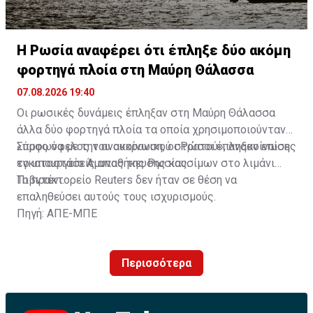
Η Ρωσία αναφέρει ότι έπληξε δύο ακόμη
φορτηγά πλοία στη Μαύρη Θάλασσα
07.08.2026 19:40
Οι ρωσικές δυνάμεις έπληξαν στη Μαύρη Θάλασσα
άλλα δύο φορτηγά πλοία τα οποία χρησιμοποιούνταν
«προς όφελος του ουκρανικού στρατού», ανακοίνωσε
Σύμφωνα με την ανακοίνωση, οι Ρώσοι έπληξαν επίσης
το υπουργείο Άμυνας της Ρωσίας.
εγκαταστάσεις αποθήκευσης καυσίμων στο λιμάνι
Πιβντένι.
Το πρακτορείο Reuters δεν ήταν σε θέση να
επαληθεύσει αυτούς τους ισχυρισμούς.
Πηγή: ΑΠΕ-ΜΠΕ
Περισσότερα