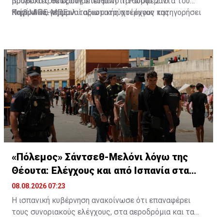
βουλευτές θεωρούν υπεύθυνη τη Ρωσία. Στο
προβοκάτσια εξυπηρετεί μόνο τα συμφέροντα του
παρελθόν, γερμανοί αξιωματούχοι έχουν κατηγορήσει
Κιέβου και της μιλιταριστικής πτέρυγας της
Πηγή: ΑΠΕ-ΜΠΕ
τη Μόσχα για «υβριδικές επιθέσεις».
ευρωπαϊκής πολιτικής τάξης», σχολίασε η ρωσική
πρεσβεία στο Βερολίνο.
«Πόλεμος» Σάντσεθ-Μελόνι λόγω της
Θέουτα: Ελέγχους και από Ισπανία στα
σύνορα
08.08.2026 07:23
Η ισπανική κυβέρνηση ανακοίνωσε ότι επαναφέρει
τους συνοριακούς ελέγχους, στα αεροδρόμια και τα