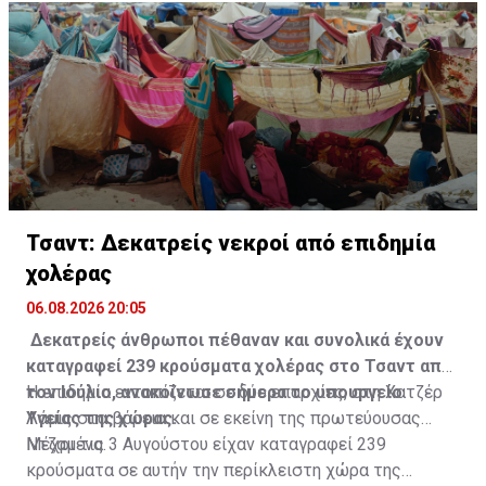
Τσαντ: Δεκατρείς νεκροί από επιδημία
χολέρας
06.08.2026 20:05
Δεκατρείς άνθρωποι πέθαναν και συνολικά έχουν
καταγραφεί 239 κρούσματα χολέρας στο Τσαντ από
τον Ιούλιο, ανακοίνωσε σήμερα το υπουργείο
Η επιδημία εντοπίζεται σε δύο επαρχίες, στη Χατζέρ
Υγείας της χώρας.
Λάμις στα βόρεια και σε εκείνη της πρωτεύουσας
Ντζαμένα.
Μέχρι τις 3 Αυγούστου είχαν καταγραφεί 239
κρούσματα σε αυτήν την περίκλειστη χώρα της