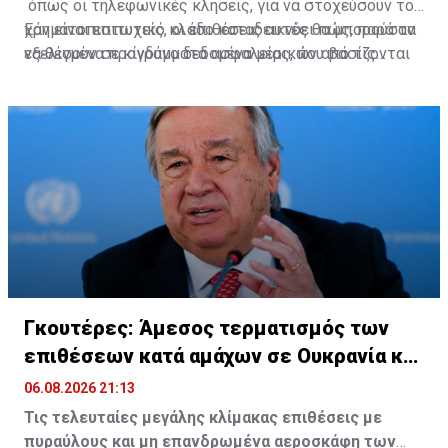
όπως οι τηλεφωνικές κλήσεις, για να στοχεύσουν τον
χρηματοπιστωτικό κλάδο καταδεικνύει πώς, παρά τα
Εάν είναι επιτυχείς, οι επιθέσεις αυτές θα μπορούσαν
εξελιγμένα προγράμματα ασφαλείας, που βασίζονται
να θέσουν σε κίνδυνο δεδομένα μερικών από τις
στην τεχνητή νοημοσύνη, οι παλαιότερες τακτικές
μεγαλύτερες εταιρείες ιδιωτικών κεφαλαίων των
εξακολουθούν να κατατάσσονται μεταξύ των πιο
ΗΠΑ που παρέχουν κεφάλαια σε εταιρείες.
αποτελεσματικών.
Πηγή: ΚΥΠΕ
Γκουτέρες: Άμεσος τερματισμός των
επιθέσεων κατά αμάχων σε Ουκρανία και
Ρωσία
06.08.2026 21:13
Τις τελευταίες μεγάλης κλίμακας επιθέσεις με
πυραύλους και μη επανδρωμένα αεροσκάφη των