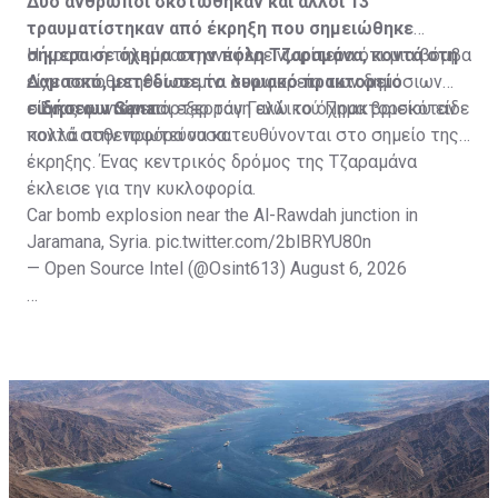
Δύο άνθρωποι σκοτώθηκαν και άλλοι 13
τραυματίστηκαν από έκρηξη που σημειώθηκε
σήμερα σε όχημα στην πόλη Τζαραμάνα, κοντά στη
Η κρατική τηλεόραση ανέφερε νωρίτερα ότι μια βόμβα
Δαμασκό, μετέδωσε το συριακό πρακτορείο
είχε τοποθετηθεί σε μίνι λεωφορείο των δημόσιων
ειδήσεων Sana.
συγκοινωνιών και εξερράγη ενώ το όχημα βρισκόταν
Ένας φωτορεπόρτερ του Γαλλικού Πρακτορείου είδε
κοντά στην πρωτεύουσα.
πολλά ασθενοφόρα να κατευθύνονται στο σημείο της
έκρηξης. Ένας κεντρικός δρόμος της Τζαραμάνα
έκλεισε για την κυκλοφορία.
Car bomb explosion near the Al-Rawdah junction in
Jaramana, Syria.
pic.twitter.com/2blBRYU80n
— Open Source Intel (@Osint613)
August 6, 2026
Πηγή: ΑΠΕ-ΜΠΕ