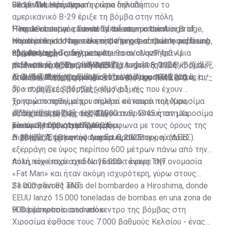
Sanae Takaichi, Japan's prime minister:
«καμπάνα ειρήνης», την ώρα δηλαδή που το
08:15 AM, Hiroshima.
αμερικανικό B-29 έριξε τη βόμβα στην πόλη.
"The devastation caused by the atomic bombings of
People observe a minute of silence on the Aioi Bridge,
Η πρωθυπουργός Σανάε Τακαΐτσι, η οποία
Hiroshima and Nagasaki, and the indescribable suffering
which is said to have been the target of the atomic bomb,
παρευρέθηκε στην τελετή μνήμης για πρώτη φορά ως
endured by so many people,…
81 years ago Today.
πρωθυπουργός, δήλωσε ότι θα ακολουθήσει «μια
【お知らせ】
pic.twitter.com/cUqzP4p3vU
pic.twitter.com/BpCfhMA6Ba
— Massimo (@Rainmaker1973)
ρεαλιστική στατηγική» για την επίτευξη ενός κόσμου
本日（８月６日）、高市総理は、令和８年広島市原爆死
August 6, 2026
— Global Brief (@globalbrief_now)
όπου δεν θα χρησιμοποιούνται πια πυρηνικά όπλα.
没者慰霊式並びに平和祈念式に参列し、犠牲となられた
Από τον Αύγουστο μέχρι το τέλος του 1945, αυτές οι
August 6, 2026
方々の御霊に哀悼の誠を捧げました。
δύο πυρηνικές βόμβες, οι μοναδικές που έχουν
χρησιμοποιηθεί μέχρι σήμερα σε καιρό πολέμου,
Το πρώτο πράγμα που πολλοί κάτοικοι της Χιροσίμα
高市総理挨拶要旨（速報版）…
στοίχισαν τη ζωή σε 140.000 ανθρώπους στη Χιροσίμα
είδαν το πρωί της 6ης Αυγούστου 1945 ήταν μια
pic.twitter.com/4ylc7Z49QA
και σε 74.000 στο Ναγκασάκι.
«έντονη πύρινη σφαίρα», σύμφωνα με τους όρους της
Το εύρος της καταστροφής
— 首相官邸 (@kantei)
Διεθνούς Επιτροπής του Ερυθρού Σταυρού (ΔΕΕΣ).
Η βόμβα Α, με την ονομασία «Little Boy», η οποία
August 6, 2026
εξερράγη σε ύψος περίπου 600 μέτρων πάνω από την
πόλη, είχε ισχύ σχεδόν 15.000 τόνους TNT.
Αυτή που έπεσε στο Ναγκασάκι έφερε την ονομασία
«Fat Man» και ήταν ακόμη ισχυρότερη, γύρω στους
21.000 τόνους TNT.
Se cumplen 81 años del bombardeo a Hiroshima, donde
EEUU lanzó 15.000 toneladas de bombas en una zona de
900 kilómetros cuadrados.
Η θερμοκρασία στο υπόκεντρο της βόμβας στη
Χιροσίμα έφθασε τους 7.000 βαθμούς Κελσίου - ένας