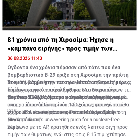
81 χρόνια από τη Χιροσίμα: Ήχησε η
«καμπάνα ειρήνης» προς τιμήν των
θυμάτων
06.08.2026 11:40
Ογδοντα ένα
χρόνια πέρασαν από τότε που ένα
βομβαρδιστικό B-29 έριξε στη Χιροσίμα την πρώτη
ατομική βόμβα στην ιστορία. Μετά από τρείς μέρες,
Σε εκδήλωση μνήμης που πραγματοποιήθηκε σήμερα, o
το ίδιο σκηνικό επαναλήφθηκε στο Ναγκασάκι,
δήμαρχος της Χιροσίμα, Καζούμι Ματσού, επέκρινε τις
περίπου 400 χιλιόμετρα νοτιοδυτικά της Χιροσίμα.
μεγάλες δυνάμεις για τις πολεμικές ενέργειες, αφού
Περίπου 50.000 άνθρωποι, συμπεριλαμβανομένων
όπως ο ίδιος δήλωσε «νέοι κύκλοι αντιποίνων που θα
εκπροσώπων από περίπου 120 χώρες, μεταξύ αυτών
μπορούσαν να οδηγήσουν σε μια νέα Χιροσίμα ή
και οι ΗΠΑ και το Ιράν, επρόκειτο να παραστούν στη
🇯🇵In annual remembrance, Prime Minister Takaichi
Ναγκασάκι».
μεγάλη τελετή.
Pledges Japan’s unwavering push for a nuclear-free
world
Σύμφωνα με το AP, κρατήθηκε ενός λεπτού σιγή προς
τιμήν των θυμάτων, ενώ στις στις 8:15 π.μ. χτύπησε η