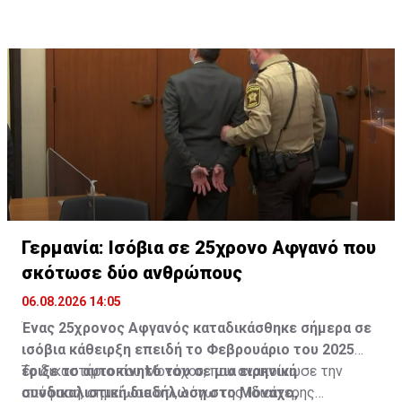
Δημοκρατικοί είναι πιο ικανοί να διαχειριστούν την
για τη Γροιλανδία.
οικονομία για πρώτη φορά εδώ και περίπου δέκα
χρόνια.
Γερμανία: Ισόβια σε 25χρονο Αφγανό που
σκότωσε δύο ανθρώπους
06.08.2026 14:05
Ένας 25χρονος Αφγανός καταδικάσθηκε σήμερα σε
ισόβια κάθειρξη επειδή το Φεβρουάριο του 2025
έριξε το αυτοκίνητό του σε μια ειρηνική
Το δικαστήριο του Μονάχου, που ανακοίνωσε την
συνδικαλιστική διαδήλωση στο Μόναχο,
απόφαση, σημείωσε ότι, λόγω της ιδιαίτερης