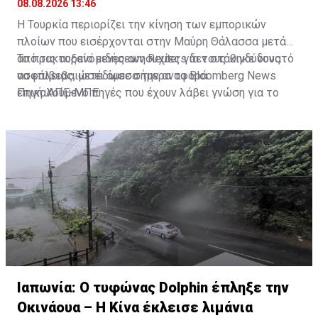
08.08.2026 13:46
Η Τουρκία περιορίζει την κίνηση των εμπορικών
πλοίων που εισέρχονται στην Μαύρη Θάλασσα μετά
από τις αυξανόμενες ανησυχίες για τους κινδύνους
Το πρακτορείο ειδήσεων Reuters δεν στάθηκε δυνατό
ασφάλειας, μετέδωσε σήμερα το Bloomberg News
να επιβεβαιώσει άμεσα την αναφορά.
επικαλούμενο πηγές που έχουν λάβει γνώση για το
Πηγή: ΑΠΕ-ΜΠΕ
ζήτημα αυτό.
Ιαπωνία: Ο τυφώνας Dolphin έπληξε την
Οκινάουα – Η Κίνα έκλεισε λιμάνια