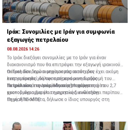
Ιράκ: Συνομιλίες με Ιράν για συμφωνία
εξαγωγής πετρελαίου
08.08.2026 14:26
Το Ιράκ διεξάγει συνομιλίες με το Ιράν για έναν
διακανονισμό που θα επιτρέψει την εξαγωγή ιρακινού
πετρελαίου, ενώ ο μηχανισμός αυτός, δεν έχει ακόμη
Ο ίδιος δεν δημοσιοποίησε περισσότερες
ενεργοποιηθεί, δήλωσε σήμερα ο υπουργός
λεπτομέρειες για την προτεινόμενη διαδρομή του
Πετρελαίου του Ιράκ, Μπασίμ Μοχάμεντ.
πετρελαίου, τις αναμενόμενες ποσότητες ή το
Το Ιράκ κατά την περίοδο αυτή, παράγει περίπου 2,7
χρονοδιάγραμμα για τη σχετική διευθέτηση.
εκατομμύρια βαρέλια ημερησίως, ενώ εξάγει περίπου
τη μισή ποσότητα, δήλωσε ο ίδιος υπουργός στη
Πηγή: ΑΠΕ-ΜΠΕ
διάρκεια μιας συνέντευξης Τύπου, προσθέτοντας ότι η
εξαγωγική ικανότητα για τον Αύγουστο περιορίστηκε
στα 1,5 -1,75 εκατομμύρια βαρέλια ημερησίως.