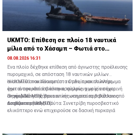
UKMTO: Επίθεση σε πλοίο 18 ναυτικά
μίλια από το Χάσαμπ – Φωτιά στο
σκάφος
08.08.2026 16:31
Ένα πλοίο δέχθηκε επίθεση από άγνωστης προέλευσης
πυρομαχικό, σε απόσταση 18 ναυτικών μιλίων
ανατολικά του Χάσαμπ στο Ομάν, προκαλώντας
Η UKMTO ανακοίνωσε ότι το πλοίο και το πλήρωμα
φωτιά που κατασβέστηκε, σύμφωνα με μία σημερινή
έχει αναφερθεί ότι είναι ασφαλείς, χωρίς να έχει
ανακοίνωση της βρετανικής υπηρεσίας θαλάσσιας
αναφερθεί και κάποια επίπτωση στο περιβάλλον από
Πηγή: ΑΠΕ-ΜΠΕ
ασφάλειας (UKMTO).
το περιστατικό αυτό.
Διαβάστε επίσης:
Γιούτα: Συνετρίβη πυροσβεστικό
ελικόπτερο ενώ επιχειρούσε σε δασική πυρκαγιά