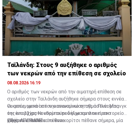
Ταϊλάνδη: Στους 9 αυξήθηκε ο αριθμός
των νεκρών από την επίθεση σε σχολείο
08.08.2026 16:19
Ο αριθμός των νεκρών από την αιματηρή επίθεση σε
σχολείο στην Ταϊλάνδη αυξήθηκε σήμερα στους εννέα
νεκρούς, μετά από την ανακοίνωση της αστυνομίας
Οι αστυνομικοί στον αστυνομικό σταθμό Πλάι Μπανγκ
ότι ένα 12χρονο κορίτσι που είχε εμπλακεί στο
της επαρχίας Νονθαμπούρι δήλωσαν στο πρακτορείο
χθεσινό επεισόδιο πέθανε.
ειδήσεων Reuters ότι ένα κορίτσι πέθανε σήμερα, μία
Πηγή: ΑΠΕ-ΜΠΕ
ημέρα αφότου ένα 14χρονο αγόρι φέρεται να σκότωσε