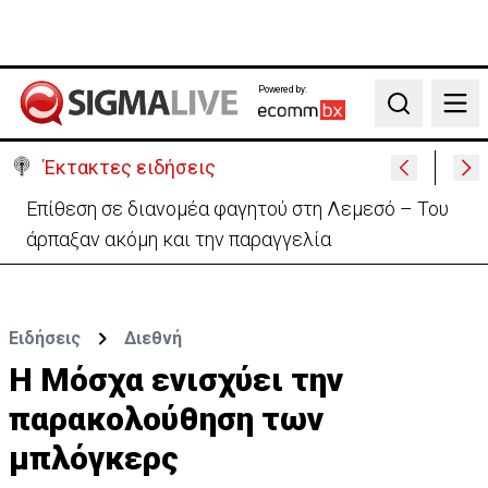
Powered by:
Search
Έκτακτες ειδήσεις
Ιταλία-Ισπανία: Στα άκρα η διπλωματική κόντρα για
το Σένγκεν
Ειδήσεις
Διεθνή
Η Μόσχα ενισχύει την
παρακολούθηση των
μπλόγκερς