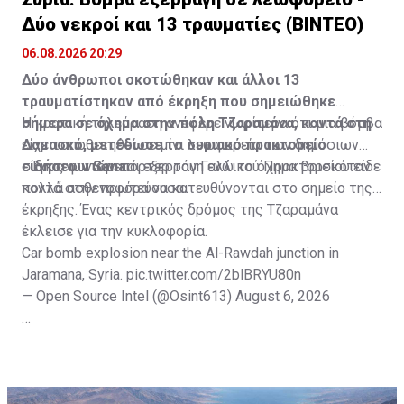
Δύο νεκροί και 13 τραυματίες (ΒΙΝΤΕΟ)
06.08.2026 20:29
Δύο άνθρωποι σκοτώθηκαν και άλλοι 13
τραυματίστηκαν από έκρηξη που σημειώθηκε
σήμερα σε όχημα στην πόλη Τζαραμάνα, κοντά στη
Η κρατική τηλεόραση ανέφερε νωρίτερα ότι μια βόμβα
Δαμασκό, μετέδωσε το συριακό πρακτορείο
είχε τοποθετηθεί σε μίνι λεωφορείο των δημόσιων
ειδήσεων Sana.
συγκοινωνιών και εξερράγη ενώ το όχημα βρισκόταν
Ένας φωτορεπόρτερ του Γαλλικού Πρακτορείου είδε
κοντά στην πρωτεύουσα.
πολλά ασθενοφόρα να κατευθύνονται στο σημείο της
έκρηξης. Ένας κεντρικός δρόμος της Τζαραμάνα
έκλεισε για την κυκλοφορία.
Car bomb explosion near the Al-Rawdah junction in
Jaramana, Syria.
pic.twitter.com/2blBRYU80n
— Open Source Intel (@Osint613)
August 6, 2026
Πηγή: ΑΠΕ-ΜΠΕ