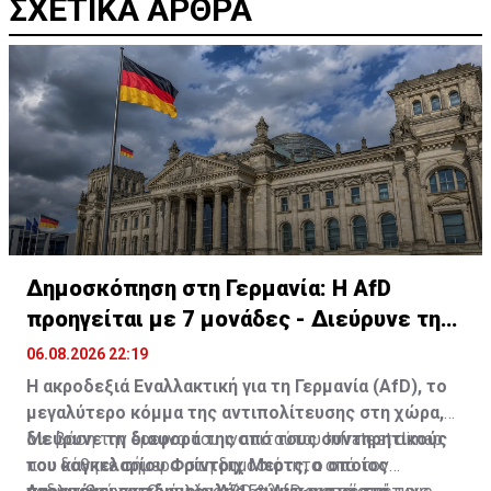
ΣΧΕΤΙΚΑ ΑΡΘΡΑ
Δημοσκόπηση στη Γερμανία: Η AfD
προηγείται με 7 μονάδες - Διεύρυνε τη
διαφορά
06.08.2026 22:19
Η ακροδεξιά Εναλλακτική για τη Γερμανία (AfD), το
μεγαλύτερο κόμμα της αντιπολίτευσης στη χώρα,
διεύρυνε τη διαφορά της από τους συντηρητικούς
Με βάση την έρευνα του ινστιτούτου Infratest dimap
του καγκελαρίου Φρίντριχ Μερτς, ο οποίος
που δόθηκε σήμερα στη δημοσιότητα από τον