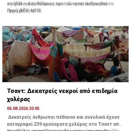
υποβάλουν συστάσεις προτού οριστικοποιηθεί το
το Ιράν – Δεν θέλω να σκοτώνονται άνθρωποι»
προσχέδιο αυτό.
Πηγή: ΑΠΕ-ΜΠΕ
Τσαντ: Δεκατρείς νεκροί από επιδημία
χολέρας
06.08.2026 20:05
Δεκατρείς άνθρωποι πέθαναν και συνολικά έχουν
καταγραφεί 239 κρούσματα χολέρας στο Τσαντ από