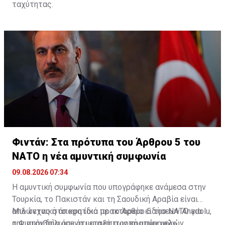
ταχύτητας.
Φιντάν: Στα πρότυπα του Άρθρου 5 του
ΝΑΤΟ η νέα αμυντική συμφωνία
09.08.2026 07:34
Η αμυντική συμφωνία που υπογράφηκε ανάμεσα στην
Τουρκία, το Πακιστάν και τη Σαουδική Αραβία είναι
από τεχνική άποψη ίδια με τo Άρθρο 5 του ΝΑΤΟ για
Μιλώντας στο κρατικό πρακτορείο ειδήσεων Anadolu,
την αμοιβαία άμυνα μεταξύ των κρατών μελών,
ο Φιντάν δήλωσε ότι μια επιτροπή υπουργών,