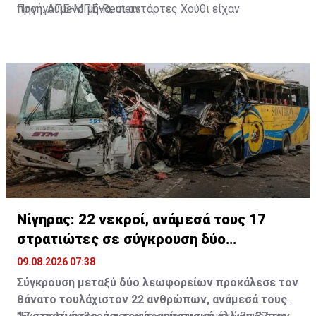
προηγούμενο μήνα, οι αντάρτες Χούθι είχαν
Πηγή: ΑΠΕ-ΜΠΕ-Reuters
εξαπολύσει επίθεση με πυραύλους και drones εναντίον
διυλιστηρίου της Aramco στην περιοχή.
Νίγηρας: 22 νεκροί, ανάμεσά τους 17
στρατιώτες σε σύγκρουση δύο
λεωφορείων
09.08.2026 07:38
Σύγκρουση μεταξύ δύο λεωφορείων προκάλεσε τον
θάνατο τουλάχιστον 22 ανθρώπων, ανάμεσά τους