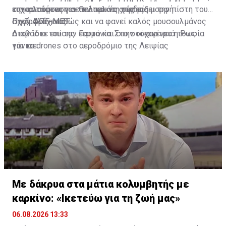
επικαλούμενη για τον πελάτη της μια μορφή
την κατάσταση σε ισλαμικές χώρες.
ευχαριστήσει τον Θεό και να αποδείξει την πίστη του
σχιζοφρένειας.
στον Αλάχ, καθώς και να φανεί καλός μουσουλμάνος
Πηγή: ΑΠΕ-ΜΠΕ
στον ίδιο του τον εαυτό και στην οικογένειά του»,
Διαβάστε επίσης:
Γερμανία: Στο στόχαστρο η Ρωσία
τόνισε.
για τα drones στο αεροδρόμιο της Λειψίας
Με δάκρυα στα μάτια κολυμβητής με
καρκίνο: «Ικετεύω για τη ζωή μας»
06.08.2026 13:33