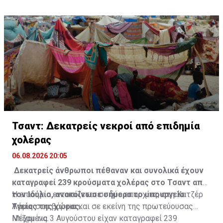
πριν από την οριστικοποίηση του τελικού κειμένου.
Τσαντ: Δεκατρείς νεκροί από επιδημία
χολέρας
06.08.2026 20:05
Δεκατρείς άνθρωποι πέθαναν και συνολικά έχουν
καταγραφεί 239 κρούσματα χολέρας στο Τσαντ από
τον Ιούλιο, ανακοίνωσε σήμερα το υπουργείο
Η επιδημία εντοπίζεται σε δύο επαρχίες, στη Χατζέρ
Υγείας της χώρας.
Λάμις στα βόρεια και σε εκείνη της πρωτεύουσας
Ντζαμένα.
Μέχρι τις 3 Αυγούστου είχαν καταγραφεί 239