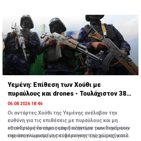
αλλά αρνήθηκε να υπογράψει την κοινή διακήρυξη που
σκοτώνουν 9 αμάχους και τραυματίζουν δεκάδες
καταδίκαζε «τον βάναυσο επιθετικό πόλεμο της
Ρωσίας εναντίον της Ουκρανίας».
Πηγή: ΑΠΕ-ΜΠΕ
Υεμένη: Επίθεση των Χούθι με
πυραύλους και drones - Τουλάχιστον 38
νεκροί
06.08.2026 18:46
Οι αντάρτες Χούθι της Υεμένης ανέλαβαν την
ευθύνη για τις επιθέσεις με πυραύλους και μη
επανδρωμένα αεροσκάφη εναντίον των δυνάμεων
«Οι ένοπλες δυνάμεις μας διεξήγαγαν μια επιχείρηση
της αναγνωρισμένης κυβέρνησης της χώρας, κατά
ευρείας κλίμακας με στόχο συγκεντρώσεις εχθρικών