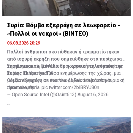
Συρία: Βόμβα εξερράγη σε λεωφορείο -
«Πολλοί οι νεκροί» (ΒΙΝΤΕΟ)
06.08.2026 20:29
Πολλοί άνθρωποι σκοτώθηκαν ή τραυματίστηκαν
από ισχυρή έκρηξη που σημειώθηκε στα περίχωρα
της Δαμασκού, μετέδωσε η κρατική τηλεόραση της
Σύμφωνα με το Γαλλικό Πρακτορείο, που επικαλείται
Συρίας Ekhbariya TV.
επίσης τα κρατικά μέσα ενημέρωσης της χώρας, μια
βόμβα εξερράγη σε ένα λεωφορείο κοντά στη συριακή
Car bomb explosion near the Al-Rawdah junction in
πρωτεύουσα.
Jaramana, Syria.
pic.twitter.com/2blBRYU80n
— Open Source Intel (@Osint613)
August 6, 2026
Πηγή: ΑΠΕ-ΜΠΕ