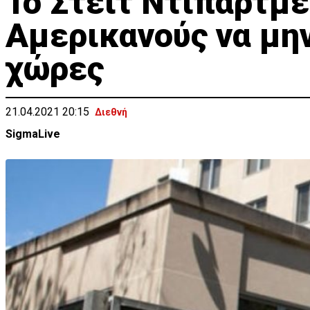
Το Στέιτ Ντιπάρτμε
Αμερικανούς να μην
χώρες
21.04.2021 20:15
Διεθνή
SigmaLive