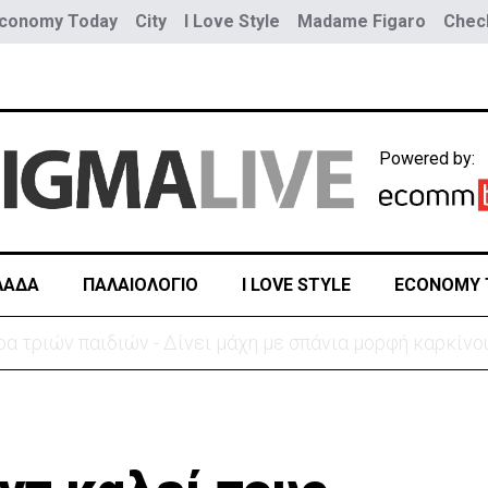
conomy Today
City
I Love Style
Madame Figaro
Check
Powered by:
ΛΑΔΑ
ΠΑΛΑΙΟΛΟΓΙΟ
I LOVE STYLE
ECONOMY 
ύο τραμ - Τουλάχιστον 25 τραυματίες, οι 7 σοβαρά