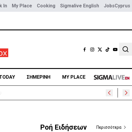
 In
My Place
Cooking
Sigmalive English
JobsCyprus
Sear
TODAY
ΣΗΜΕΡΙΝΗ
MY PLACE
Ροή Ειδήσεων
Περισσότερα