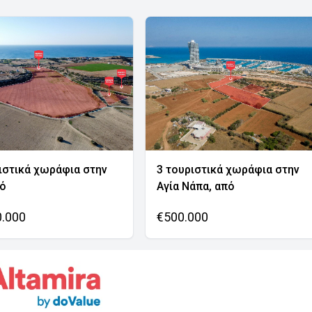
ιστικά χωράφια στην
3 τουριστικά χωράφια στην
νό
Αγία Νάπα, από
0.000
€500.000