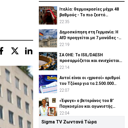
Ιταλία: Θερμοκρασίες μέχρι 48
βαθμούς - Το πιο ζεστό
καλοκαίρι των 100 χρόνων
22:35
Δημοσκόπηση στη Γερμανία: Η
AfD προηγείται με 7 μονάδες -
Διεύρυνε τη διαφορά
22:19
ΣΑ ΟΗΕ: Το ISIL/DAESH
προσαρμόζεται και ενισχύεται
στην Αφρική - Πώς απειλεί
22:14
Αυτοί είναι οι «χρυσοί» αριθμοί
του Τζόκερ για τα 2.500.000
ευρώ
22:07
«Έφυγε» ο βετεράνος του Β'
Παγκοσμίου και αγωνιστής
ΕΟΚΑ, Παύλος Μ. Κασάπης
22:04
Sigma TV Ζωντανά Τώρα
«Όχι» 9 χωρών σε ισχυρισμό