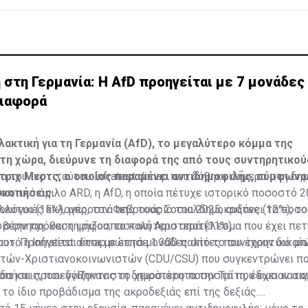
τη Γερμανία: Η AfD προηγείται με 7 μονάδες 
διαφορά
λακτική για τη Γερμανία (AfD), το μεγαλύτερο κόμμα της
τη χώρα, διεύρυνε τη διαφορά της από τους συντηρητικού
τριχ Μερτς, ο οποίος παραμένει αντιδημοφιλής, σύμφωνα 
α του ινστιτούτου Infratest dimap που δόθηκε σήμερα στη δη
σκοπήσεις.
οπτικό όμιλο ARD, η AfD, η οποία πέτυχε ιστορικό ποσοστό 2
ευτικές εκλογές, τον Φεβρουάριο του 2025, αυξάνει τα ποσο
ολόγοι (15%), μπροστά από τους Σοσιαλδημοκράτες (12%), τ
 στην πρόθεση ψήφου, το καλύτερο αποτέλεσμα που έχει πετ
βέρνηση, και τη ριζοσπαστική Αριστερά (11%).
ο». Προηγείται έτσι με επτά μονάδες από το συντηρητικό μ
αυτό η Infratest dimap ρώτησε 1.300 πολίτες που έχουν δικα
τών-Χριστιανοκοινωνιστών (CDU/CSU) που συγκεντρώνει π
δα και προσεγγίζοντας το χειρότερο ποσοστό που έχει κατα
πήσεις, που δόθηκαν στη δημοσιότητα την Τρίτη, έδωσαν ακ
το ίδιο προβάδισμα της ακροδεξιάς επί της δεξιάς.