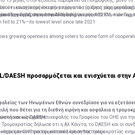
πό 15 μήνες στην εξουσία, παραμένει αντιδημοφιλής: μόνο το
αι ότι ενισχύεται, ένα μήνα πριν από τις τρεις περιφερειακέ
ουν ικανοποιημένοι από το έργο του (αύξηση μίας μονάδας)
μα της χώρας, το εκλογικό προπύργιο της AfD.
ο από την κυβέρνηση συνολικά δηλώνει μόνο το 13% των Γερμ
andTrend poll shows the AfD rising to a record 28%, widening it
fell to 21%—its lowest level since late 2021.
ows growing openness among voters to some form of cooperati
Γερμανία: Όχι στο "τείχος πυρός" προς AfD από τον πρωθυπο
c.twitter.com/JFtJSk7F8v
lashreport)
August 6, 2026
IL/DAESH προσαρμόζεται και ενισχύεται στην 
φαλείας των Ηνωμένων Εθνών συνεδρίασε για να εξετάσει
ιλή που θέτει για τη διεθνή ειρήνη και ασφάλεια η τρομοκ
νωστή και ως DAESH.
ούνιο, ο ασκών χρέη επικεφαλής του Γραφείου του ΟΗΕ για τη
Τρομοκρατίας δήλωσε ότι η Αλ Κάιντα, το DAESH και οι συν
 «παραμένουν προσαρμοστικές και ανθεκτικές».
ούχοι του ΟΗΕ για την καταπολέμηση της τρομοκρατίας ενη