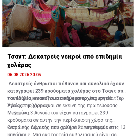
Τσαντ: Δεκατρείς νεκροί από επιδημία
χολέρας
06.08.2026 20:05
Δεκατρείς άνθρωποι πέθαναν και συνολικά έχουν
καταγραφεί 239 κρούσματα χολέρας στο Τσαντ από
τον Ιούλιο, ανακοίνωσε σήμερα το υπουργείο
Η επιδημία εντοπίζεται σε δύο επαρχίες, στη Χατζέρ
Υγείας της χώρας.
Λάμις στα βόρεια και σε εκείνη της πρωτεύουσας
Ντζαμένα.
Μέχρι τις 3 Αυγούστου είχαν καταγραφεί 239
κρούσματα σε αυτήν την περίκλειστη χώρα της
κεντρικής Αφρικής που αριθμεί 21 εκατομμύρια
Ο πρώτος θάνατος από χολέρα καταγράφηκε στις 13
κατοίκους. Μια εκστρατεία εμβολιασμού είναι σε
Ιουνίου.