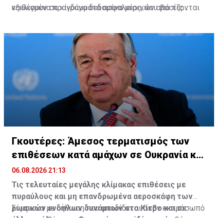
εξελιγμένα προγράμματα ασφαλείας, που βασίζονται
να θέσουν σε κίνδυνο δεδομένα μερικών από τις
στην τεχνητή νοημοσύνη, οι παλαιότερες τακτικές
μεγαλύτερες εταιρείες ιδιωτικών κεφαλαίων των
εξακολουθούν να κατατάσσονται μεταξύ των πιο
ΗΠΑ που παρέχουν κεφάλαια σε εταιρείες.
αποτελεσματικών.
Πηγή: ΚΥΠΕ
Γκουτέρες: Άμεσος τερματισμός των
επιθέσεων κατά αμάχων σε Ουκρανία και
Ρωσία
06.08.2026 21:13
Τις τελευταίες μεγάλης κλίμακας επιθέσεις με
πυραύλους και μη επανδρωμένα αεροσκάφη των
ρωσικών ενόπλων δυνάμεων στο Κίεβο και σε
Σύμφωνα με δήλωση που αποδίδεται στον εκπρόσωπό