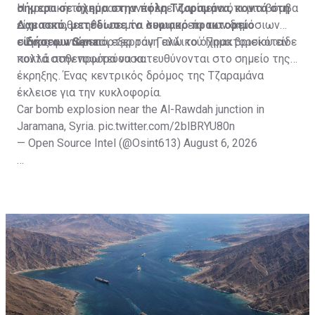
σήμερα σε όχημα στην πόλη Τζαραμάνα, κοντά στη
Η κρατική τηλεόραση ανέφερε νωρίτερα ότι μια βόμβα
Δαμασκό, μετέδωσε το συριακό πρακτορείο
είχε τοποθετηθεί σε μίνι λεωφορείο των δημόσιων
ειδήσεων Sana.
συγκοινωνιών και εξερράγη ενώ το όχημα βρισκόταν
Ένας φωτορεπόρτερ του Γαλλικού Πρακτορείου είδε
κοντά στην πρωτεύουσα.
πολλά ασθενοφόρα να κατευθύνονται στο σημείο της
έκρηξης. Ένας κεντρικός δρόμος της Τζαραμάνα
έκλεισε για την κυκλοφορία.
Car bomb explosion near the Al-Rawdah junction in
Jaramana, Syria.
pic.twitter.com/2blBRYU80n
— Open Source Intel (@Osint613)
August 6, 2026
Πηγή: ΑΠΕ-ΜΠΕ