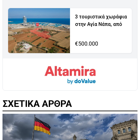
3 τουριστικά χωράφια
στην Αγία Νάπα, από
€500.000
ΣΧΕΤΙΚΑ ΑΡΘΡΑ