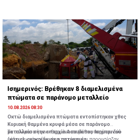
Ισημερινός: Βρέθηκαν 8 διαμελισμένα
πτώματα σε παράνομο μεταλλείο
10.08.2026 08:30
Οκτώ διαμελισμένα πτώματα εντοπίστηκαν χθες
Κυριακή θαμμένα κρυφά μέσα σε παράνομο
μεταλλείο στην επαρχία Ασουάι του Ισημερινού
Τα πτώματα ήταν «θαμμένα σε βάθος περίπου δύο
(νότια), ανακοίνωσε η αστυνομία.
μέτρων», είχαν δεμένα τα χέρια και παρουσίαζαν