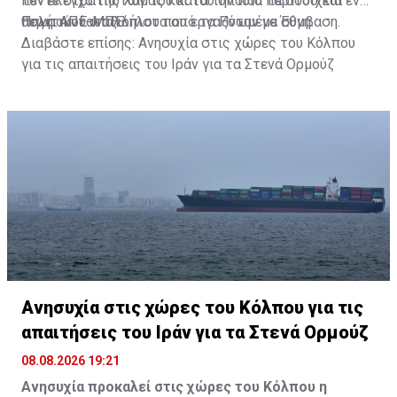
τον έλεγχο της Χαμάς και του οποίου τα στοιχεία
πέντε στρατιωτών του κατά την ίδια περίοδο και ενός
θεωρούνται αξιόπιστα από τα Ηνωμένα Έθνη.
πολιτικού υπαλλήλου που εργαζόταν με σύμβαση.
Πηγή: ΑΠΕ-ΜΠΕ
Διαβάστε επίσης:
Ανησυχία στις χώρες του Κόλπου
για τις απαιτήσεις του Ιράν για τα Στενά Ορμούζ
Ανησυχία στις χώρες του Κόλπου για τις
απαιτήσεις του Ιράν για τα Στενά Ορμούζ
08.08.2026 19:21
Ανησυχία προκαλεί στις χώρες του Κόλπου η