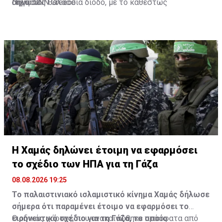
δήλωσε.
σημασίας θαλάσσια δίοδο, με το καθεστώς
Πηγή: CNN Greece
λειτουργίας των Στενών να βρίσκεται πλέον στο
επίκεντρο της αντιπαράθεσης μεταξύ Τεχεράνης και
Ουάσινγκτον.
Η Χαμάς δηλώνει έτοιμη να εφαρμόσει
το σχέδιο των ΗΠΑ για τη Γάζα
08.08.2026 19:25
Το παλαιστινιακό ισλαμιστικό κίνημα Χαμάς δήλωσε
σήμερα ότι παραμένει έτοιμο να εφαρμόσει το
ειρηνευτικό σχέδιο για τη Γάζα, το οποίο
Ο οδικός χάρτης, που ανακοινώθηκε πρόσφατα από