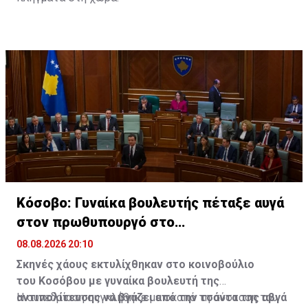
Κόσοβο: Γυναίκα βουλευτής πέταξε αυγά
στον πρωθυπουργό στο
κοινοβούλιο(ΒΙΝΤΕΟ)
08.08.2026 20:10
Σκηνές χάους εκτυλίχθηκαν στο κοινοβούλιο
του Κοσόβου με γυναίκα βουλευτή της
αντιπολίτευσης να βγάζει από την τσάντα της αβγά
Η συνεδρίαση συγκλήθηκε με σκοπό τη σύσταση του