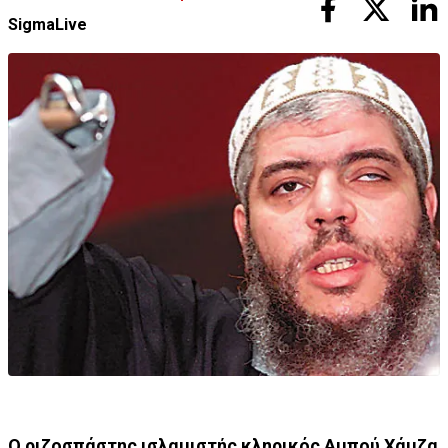
SigmaLive
Ο ριζοσπάστης ισλαμιστής κληρικός Αμπού Χάμζα