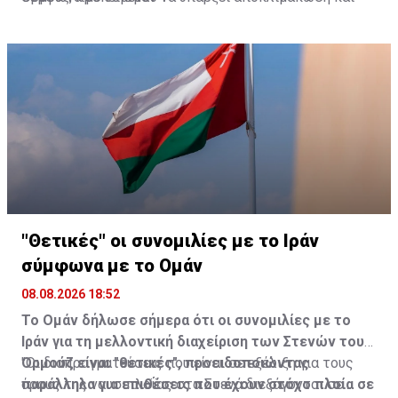
πρόοδος στις συνομιλίες.
"Θετικές" οι συνομιλίες με το Ιράν
σύμφωνα με το Ομάν
08.08.2026 18:52
Το Ομάν δήλωσε σήμερα ότι οι συνομιλίες με το
Ιράν για τη μελλοντική διαχείριση των Στενών του
Ορμούζ είναι "θετικές", προειδοποιώντας
"Οι διαπραγματεύσεις που είναι σε εξέλιξη για τους
παράλληλα για επιθέσεις που έχουν στόχο πλοία σε
όρους της ναυσιπλοΐας στα Στενά διεξάγονται σε