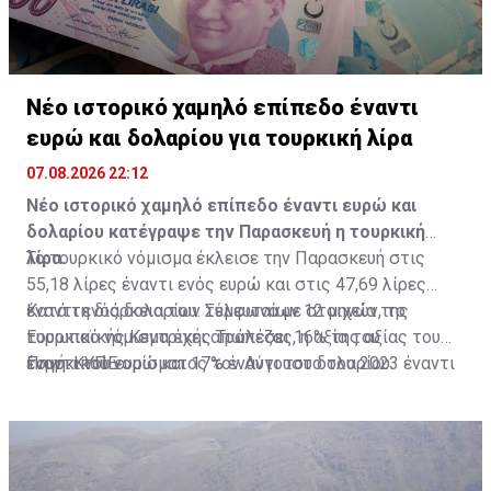
Νέο ιστορικό χαμηλό επίπεδο έναντι
ευρώ και δολαρίου για τουρκική λίρα
07.08.2026 22:12
Νέο ιστορικό χαμηλό επίπεδο έναντι ευρώ και
δολαρίου κατέγραψε την Παρασκευή η τουρκική
λίρα.
Το τουρκικό νόμισμα έκλεισε την Παρασκευή στις
55,18 λίρες έναντι ενός ευρώ και στις 47,69 λίρες
έναντι ενός δολαρίου. Σύμφωνα με στοιχεία της
Κατά τη διάρκεια των τελευταίων 12 μηνών, το
Ευρωπαϊκής Κεντρικής Τράπεζας, η αξία του
τουρκικό νόμισμα έχει απωλέσει 16% της αξίας του
τουρκικού νομίσματος τον Αύγουστο του 2023 έναντι
έναντι του ευρώ και 17% έναντι του δολαρίου.
Πηγή: ΚΥΠΕ
του κοινού ευρωπαϊκού νομίσματος ήταν στις 28,53
λίρες έναντι του ευρώ.