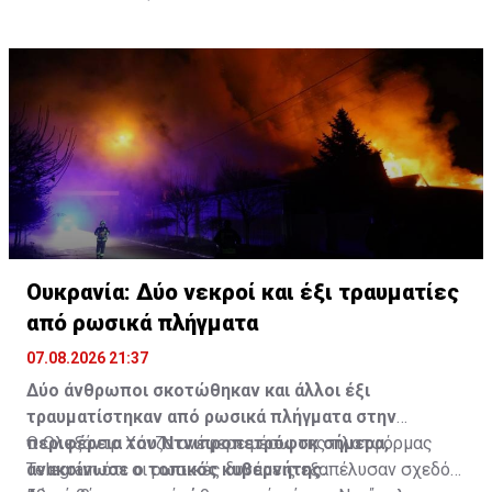
επικαλείται το Reuters.
Ουκρανία: Δύο νεκροί και έξι τραυματίες
από ρωσικά πλήγματα
07.08.2026 21:37
Δύο άνθρωποι σκοτώθηκαν και άλλοι έξι
τραυματίστηκαν από ρωσικά πλήγματα στην
περιφέρεια του Ντνιπροπετρόφσκ σήμερα,
Ο Ολεξάντρ Χάνζα ανέφερε μέσω της πλατφόρμας
ανακοίνωσε ο τοπικός κυβερνήτης.
Telegram ότι οι ρωσικές δυνάμεις εξαπέλυσαν σχεδόν