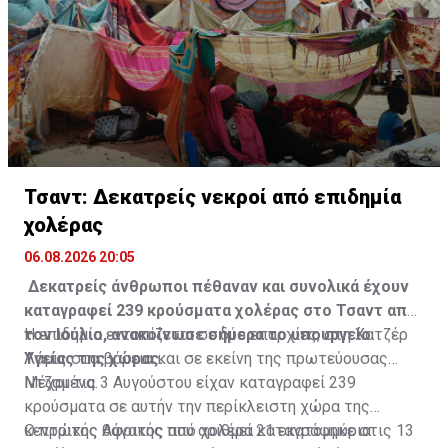
Τσαντ: Δεκατρείς νεκροί από επιδημία
χολέρας
06.08.2026 20:05
Δεκατρείς άνθρωποι πέθαναν και συνολικά έχουν
καταγραφεί 239 κρούσματα χολέρας στο Τσαντ από
τον Ιούλιο, ανακοίνωσε σήμερα το υπουργείο
Η επιδημία εντοπίζεται σε δύο επαρχίες, στη Χατζέρ
Υγείας της χώρας.
Λάμις στα βόρεια και σε εκείνη της πρωτεύουσας
Ντζαμένα.
Μέχρι τις 3 Αυγούστου είχαν καταγραφεί 239
κρούσματα σε αυτήν την περίκλειστη χώρα της
κεντρικής Αφρικής που αριθμεί 21 εκατομμύρια
Ο πρώτος θάνατος από χολέρα καταγράφηκε στις 13