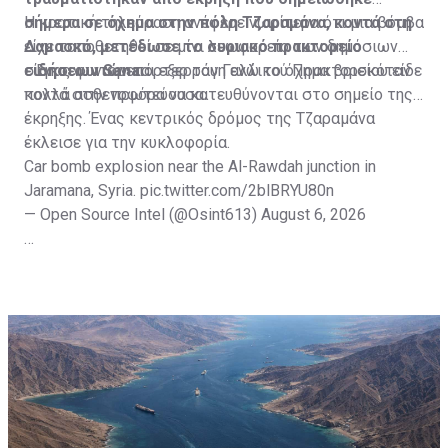
σήμερα σε όχημα στην πόλη Τζαραμάνα, κοντά στη
Η κρατική τηλεόραση ανέφερε νωρίτερα ότι μια βόμβα
Δαμασκό, μετέδωσε το συριακό πρακτορείο
είχε τοποθετηθεί σε μίνι λεωφορείο των δημόσιων
ειδήσεων Sana.
συγκοινωνιών και εξερράγη ενώ το όχημα βρισκόταν
Ένας φωτορεπόρτερ του Γαλλικού Πρακτορείου είδε
κοντά στην πρωτεύουσα.
πολλά ασθενοφόρα να κατευθύνονται στο σημείο της
έκρηξης. Ένας κεντρικός δρόμος της Τζαραμάνα
έκλεισε για την κυκλοφορία.
Car bomb explosion near the Al-Rawdah junction in
Jaramana, Syria.
pic.twitter.com/2blBRYU80n
— Open Source Intel (@Osint613)
August 6, 2026
Πηγή: ΑΠΕ-ΜΠΕ