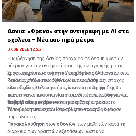
Δανία: «Φρένο» στην αντιγραφή με AI στα
σχολεία – Νέα αυστηρά μέτρα
07.08.2026 12:25
Η κυβέρνηση της Δανίας προχωρά σε δέσμη άμεσων
μέτρων για την αντιμετώπιση της αντιγραφής με τη
χρήση εργαλείων τεχνητής νοημοσύνης (AI) στα λύκεια
Σύμφωνα
με το ιστολόγιο Υπερβόρειοι
, υπουργός
και στις υπόλοιπες σχολές δευτεροβάθμιας
Παιδείας, Μάγκνους Χόινικε, ανακοίνωσε ότι στόχος
εκπαίδευσης.
είναι να διασφαλιστεί πως κανένας μαθητής δεν θα
«Δυστυχώς βλέπουμε ότι γίνεται κατάχρηση της
μπορεί να χρησιμοποιεί την τεχνητή νοημοσύνη για να
τεχνητής νοημοσύνης και ότι μαθητές αντιγράφουν με
αποκτά αθέμιτο πλεονέκτημα στις εξετάσεις.
τη βοήθειά της. Πρέπει να παρέμβουμε, γιατί στο
Τα τρία νέα μέτρα
τέλος εξαπατούν τον ίδιο τους τον εαυτό», δήλωσε.
Το κυβερνητικό σχέδιο προβλέπει τρεις βασικές
παρεμβάσεις:
Παρακολούθηση των οθονών
των μαθητών κατά τη
διάρκεια των γραπτών εξετάσεων, ώστε να