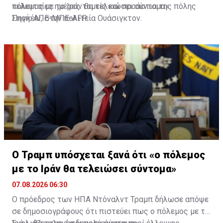
τελευταίες ημέρες τομείς και προάστια της πόλης
πόλεμος με το Ιράν θα τελειώσει σύντομα»
Σποκέιν, στην πολιτεία Ουάσιγκτον.
Πηγή: ΑΠΕ-ΜΠΕ-AFP
Ο Τραμπ υπόσχεται ξανά ότι «ο πόλεμος
με το Ιράν θα τελειώσει σύντομα»
07.08.2026 06:30
Ο πρόεδρος των ΗΠΑ Ντόναλντ Τραμπ δήλωσε απόψε
σε δημοσιογράφους ότι πιστεύει πως ο πόλεμος με το