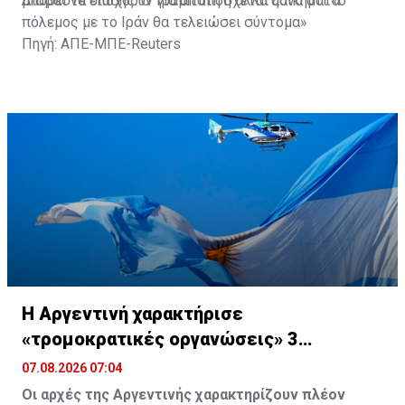
μπορεί να διωχθούν για απάτη ή άλλα αδικήματα.
Διαβάστε επίσης:
Ο Τραμπ υπόσχεται ξανά ότι «ο
πόλεμος με το Ιράν θα τελειώσει σύντομα»
Πηγή: ΑΠΕ-ΜΠΕ-Reuters
Η Αργεντινή χαρακτήρισε
«τρομοκρατικές οργανώσεις» 3
συμμορίες στον Ισημερινό
07.08.2026 07:04
Οι αρχές της Αργεντινής χαρακτηρίζουν πλέον