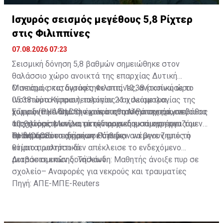
Ισχυρός σεισμός μεγέθους 5,8 Ρίχτερ
στις Φιλιππίνες
07.08.2026 07:23
Σεισμική δόνηση 5,8 βαθμών σημειώθηκε στον
θαλάσσιο χώρο ανοικτά της επαρχίας Δυτική
Μιντόρο, στις δυτικές Φιλιππίνες, ανακοίνωσε το
Ο σεισμός καταγράφτηκε στις 10:38 (τοπική ώρα·
ινστιτούτο ηφαιστειολογίας και σεισμολογίας της
05:38 ώρα Κύπρου), περίπου 21 χιλιόμετρα
χώρας (PHIVOLCS)· έγινε αισθητός στην πρωτεύουσα
νοτιοδυτικά από την κοινότητα Μαμπουράο, σε βάθος
Σύμφωνα με δημοσιογράφους του
Ρόιτερς
, έγινε
της χώρας Μανίλα, μετέδωσαν δημοσιογράφοι του
10 χιλιομέτρων, κατά την αρχική εκτίμηση του
αισθητός σε κτίρια στην πρωτεύουσα και εργαζόμενοι
πρακτορείου ειδήσεων
PHIVOLCS.
σε δημόσια επιχείρηση κλήθηκαν να βγουν από το
Το ινστιτούτο σημείωσε ότι δεν ανέμενε ζημιές ή
Ρόιτερς
.
κτίριο προληπτικά.
θύματα, ωστόσο δεν απέκλεισε το ενδεχόμενο
μετασεισμικών δονήσεων.
Διαβάστε επίσης:
Ταϊλάνδη: Μαθητής άνοιξε πυρ σε
σχολείο– Αναφορές για νεκρούς και τραυματίες
Πηγή: ΑΠΕ-ΜΠΕ-Reuters