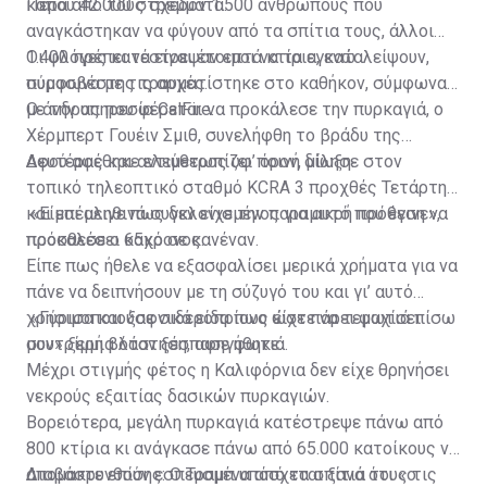
κάπου 42.000 στρέμματα.
Πέρα από τους σχεδόν 1.500 ανθρώπους που
αναγκάστηκαν να φύγουν από τα σπίτια τους, άλλοι
1.400 πρέπει να είναι έτοιμοι να τα εγκαταλείψουν,
Οι φλόγες κατέστρεψαν επτά κτίρια, ενώ
σύμφωνα με τις αρχές.
πυροσβέστης τραυματίστηκε στο καθήκον, σύμφωνα
με την υπηρεσία CalFire.
Ο άνδρας που φέρεται να προκάλεσε την πυρκαγιά, ο
Χέρμπερτ Γουέιν Σμιθ, συνελήφθη το βράδυ της
Δευτέρας και αντιμετωπίζει ποινή δίωξη.
Αφού αφέθηκε ελεύθερος υφ’ όρον, μίλησε στον
τοπικό τηλεοπτικό σταθμό KCRA 3 προχθές Τετάρτη
και επέμεινε πως δεν είχε την παραμικρή πρόθεση να
«Είμαι αληθινά συγκλονισμένος για αυτό που έγινε»,
προκαλέσει κακό σε κανέναν.
πρόσθεσε ο 65χρονος.
Είπε πως ήθελε να εξασφαλίσει μερικά χρήματα για να
πάνε να δειπνήσουν με τη σύζυγό του και γι’ αυτό
χρησιμοποιούσε σιδεροπρίονο ώστε να τεμαχίσει
«Γύρισα και ξαφνικά είδα πως είχε πάρει φωτιά πίσω
συντρίμμια όταν ξέσπασε φωτιά.
μου» ξερή βλάστηση, αφηγήθηκε.
Μέχρι στιγμής φέτος η Καλιφόρνια δεν είχε θρηνήσει
νεκρούς εξαιτίας δασικών πυρκαγιών.
Βορειότερα, μεγάλη πυρκαγιά κατέστρεψε πάνω από
800 κτίρια κι ανάγκασε πάνω από 65.000 κατοίκους να
απομακρυνθούν εσπευσμένα από τα σπίτια τους τις
Διαβάστε επίσης:
Ο Τραμπ υπόσχεται ξανά ότι «ο