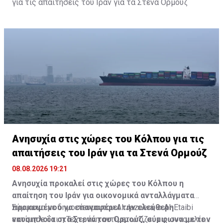
για τις απαιτήσεις του Ιράν για τα Στενά Ορμούζ
Ανησυχία στις χώρες του Κόλπου για τις
απαιτήσεις του Ιράν για τα Στενά Ορμούζ
08.08.2026 19:21
Ανησυχία προκαλεί στις χώρες του Κόλπου η
απαίτηση του Ιράν για οικονομικά ανταλλάγματα
προκειμένου να επαναφέρει την ελεύθερη
Σύμφωνα με δημοσίευμα του Al Jazeera, ο Al-Etaibi
ναυσιπλοΐα στα Στενά του Ορμούζ, σύμφωνα με τον
εκτίμησε ότι η Τεχεράνη αντιμετωπίζει τις συνομιλίες