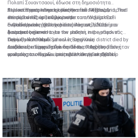
Πολαπί Σουαντσαουί, έδωσε στη δημοσιότητα
At least 8 people were killed
περισσότερες πληροφορίες για τον 14χρονο,
Student shooter dies by suicide after Nonthaburi school
#กราดยิง
#This_And_That
#ข่าวด่วน
αναφέροντας ότι, σύμφωνα με τα στοιχεία που
attack; 2 dead, up to 20 injured
#ThepSirin
pic.twitter.com/WdUgckEz8i
— GlobeUpdate (@Globupdate)
συγκέντρωσε η αστυνομία από το σπίτι του, ήταν
Εκπαιδευτικός του σχολείου, πάντως, έδωσε μια
August 7, 2026
φανατικός gamer.
A student believed to be the shooter in the attack at
διαφορετική εικόνα για τον μαθητή, περιγράφοντάς
Debsirin Nonthaburi School in Bang Kruai district died by
τον ως «καλό παιδί με καλές σχολικές
Πηγή: Πρώτο Θέμα
suicide after opening fire inside the school on Friday,
επιδόσεις». Σύμφωνα με τον ίδιο, ο 14χρονος δεν ήταν
Διαβάστε επίσης:
Ταϊλάνδη: Στους 9 αυξήθηκε ο
according to officials…
γνωστός στο σχολικό περιβάλλον για επιθετική
αριθμός των νεκρών από την επίθεση σε σχολείο
pic.twitter.com/ji5sky38tN
— Thai Enquirer (@ThaiEnquirer)
συμπεριφορά.
August 7, 2026