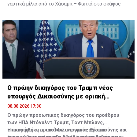
ναυτικά μίλια από το Χάσαμπ – Φωτιά στο σκάφος
Ο πρώην δικηγόρος του Τραμπ νέος
υπουργός Δικαιοσύνης με οριακή
πλειοψηφία
08.08.2026 17:30
Ο πρώην προσωπικός δικηγόρος του προέδρου
των ΗΠΑ Ντόναλντ Τραμπ, Τοντ Μπλανς,
επικυρώθηκε οριακά ως υπουργός Δικαιοσύνης και
Η υποψηφιότητα του Μπλανς για το αξίωμα