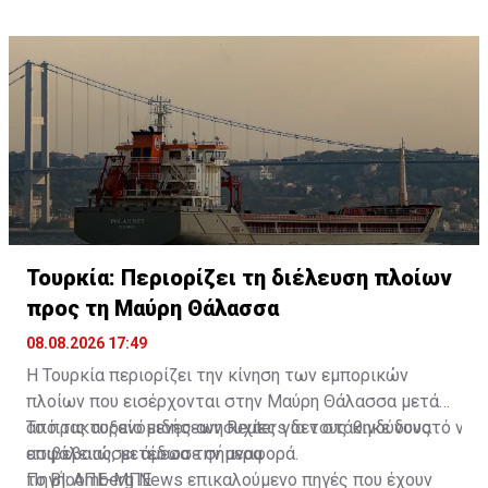
Τουρκία: Περιορίζει τη διέλευση πλοίων
προς τη Μαύρη Θάλασσα
08.08.2026 17:49
Η Τουρκία περιορίζει την κίνηση των εμπορικών
πλοίων που εισέρχονται στην Μαύρη Θάλασσα μετά
από τις αυξανόμενες ανησυχίες για τους κινδύνους
Το πρακτορείο ειδήσεων Reuters δεν στάθηκε δυνατό να
ασφάλειας, μετέδωσε σήμερα
επιβεβαιώσει άμεσα την αναφορά.
το Bloomberg News επικαλούμενο πηγές που έχουν
Πηγή: ΑΠΕ-ΜΠΕ