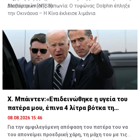
Μεταφορών (NTSB).
Διαβάστε επίσης:
Ιαπωνία: Ο τυφώνας Dolphin έπληξε
την Οκινάουα – Η Κίνα έκλεισε λιμάνια
Χ. Μπάιντεν:«Επιδεινώθηκε η υγεία του
πατέρα μου, έπινα 4 λίτρα βότκα τη
μέρα»
08.08.2026 15:46
Για την αμφιλεγόμενη απόφαση του πατέρα του να
του απονείμει προεδρική χάρη, τη μάχη του με τις