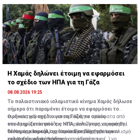
Η Χαμάς δηλώνει έτοιμη να εφαρμόσει
το σχέδιο των ΗΠΑ για τη Γάζα
08.08.2026 19:25
Το παλαιστινιακό ισλαμιστικό κίνημα Χαμάς δήλωσε
σήμερα ότι παραμένει έτοιμο να εφαρμόσει το
ειρηνευτικό σχέδιο για τη Γάζα, το οποίο
Ο οδικός χάρτης, που ανακοινώθηκε πρόσφατα από
υποστηρίζεται από τις ΗΠΑ, καλώντας να ασκηθεί
τον Αμερικανό πρόεδρο Ντόναλντ Τραμπ, αφορά τη
πίεση στο Ισραήλ, το οποίο δεν δέχτηκε τον
δεύτερη φάση του σχεδίου και συνδέει τον αφοπλισμό
"Η Χαμάς και οι άλλες παρατάξεις επιβεβαίωσαν
τελευταίο οδικό χάρτη.
της Χαμάς με τη σταδιακή αποχώρηση των
στους διαμεσολαβητές την πρόθεσή τους (...) να