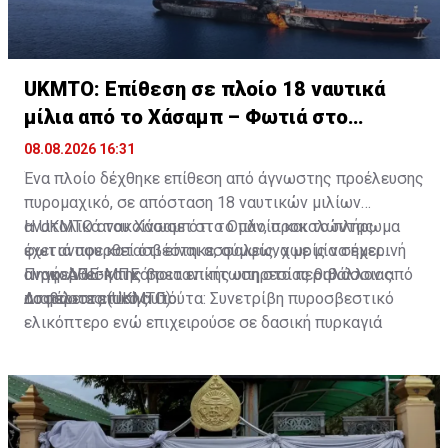
UKMTO: Επίθεση σε πλοίο 18 ναυτικά
μίλια από το Χάσαμπ – Φωτιά στο
σκάφος
08.08.2026 16:31
Ένα πλοίο δέχθηκε επίθεση από άγνωστης προέλευσης
πυρομαχικό, σε απόσταση 18 ναυτικών μιλίων
ανατολικά του Χάσαμπ στο Ομάν, προκαλώντας
Η UKMTO ανακοίνωσε ότι το πλοίο και το πλήρωμα
φωτιά που κατασβέστηκε, σύμφωνα με μία σημερινή
έχει αναφερθεί ότι είναι ασφαλείς, χωρίς να έχει
ανακοίνωση της βρετανικής υπηρεσίας θαλάσσιας
αναφερθεί και κάποια επίπτωση στο περιβάλλον από
Πηγή: ΑΠΕ-ΜΠΕ
ασφάλειας (UKMTO).
το περιστατικό αυτό.
Διαβάστε επίσης:
Γιούτα: Συνετρίβη πυροσβεστικό
ελικόπτερο ενώ επιχειρούσε σε δασική πυρκαγιά