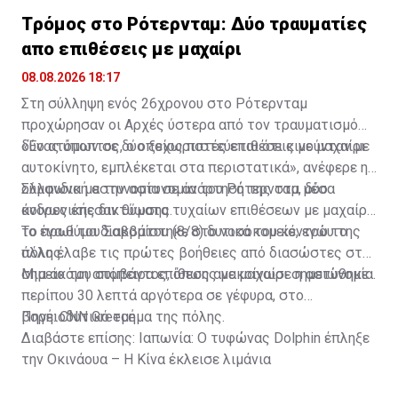
Tρόμος στο Ρότερνταμ: Δύο τραυματίες
απο επιθέσεις με μαχαίρι
08.08.2026 18:17
Στη σύλληψη ενός 26χρονου στο Ρότερνταμ
προχώρησαν οι Αρχές ύστερα από τον τραυματισμό
δύο ατόμων σε δύο ξεχωριστές επιθέσεις με μαχαίρι.
«Ένας ύποπτος, ο οποίος πιστεύεται ότι κινούνταν με
αυτοκίνητο, εμπλέκεται στα περιστατικά», ανέφερε η
ολλανδική αστυνομία σε ανάρτησή της στα μέσα
Σύμφωνα με την αστυνομία του Ρότερνταμ, δύο
κοινωνικής δικτύωσης.
άνδρες έπεσαν θύματα τυχαίων επιθέσεων με μαχαίρι
το πρωί του Σαββάτου (8/8) δυτικά του κέντρου της
Το ένα θύμα διακομίστηκε στο νοσοκομείο, ενώ το
πόλης.
άλλο έλαβε τις πρώτες βοήθειες από διασώστες στο
σημείο του συμβάντος, όπως ανακοίνωσε η αστυνομία.
Μια ακόμη απόπειρα επίθεσης με μαχαίρι σημειώθηκε
περίπου 30 λεπτά αργότερα σε γέφυρα, στο
βορειοδυτικό τμήμα της πόλης.
Πηγή: CNN Greece
Διαβάστε επίσης:
Ιαπωνία: Ο τυφώνας Dolphin έπληξε
την Οκινάουα – Η Κίνα έκλεισε λιμάνια