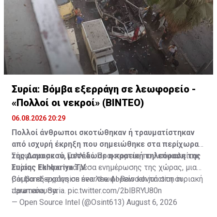
προφανώς παραπλανηθεί».
Συρία: Βόμβα εξερράγη σε λεωφορείο -
«Πολλοί οι νεκροί» (ΒΙΝΤΕΟ)
06.08.2026 20:29
Πολλοί άνθρωποι σκοτώθηκαν ή τραυματίστηκαν
από ισχυρή έκρηξη που σημειώθηκε στα περίχωρα
της Δαμασκού, μετέδωσε η κρατική τηλεόραση της
Σύμφωνα με το Γαλλικό Πρακτορείο, που επικαλείται
Συρίας Ekhbariya TV.
επίσης τα κρατικά μέσα ενημέρωσης της χώρας, μια
βόμβα εξερράγη σε ένα λεωφορείο κοντά στη συριακή
Car bomb explosion near the Al-Rawdah junction in
πρωτεύουσα.
Jaramana, Syria.
pic.twitter.com/2blBRYU80n
— Open Source Intel (@Osint613)
August 6, 2026