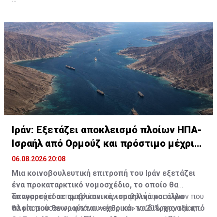
Πηγή: ΑΠΕ-ΜΠΕ
Ιράν: Εξετάζει αποκλεισμό πλοίων ΗΠΑ-
Ισραήλ από Ορμούζ και πρόστιμο μέχρι
20%
06.08.2026 20:08
Μια κοινοβουλευτική επιτροπή του Ιράν εξετάζει
ένα προκαταρκτικό νομοσχέδιο, το οποίο θα
απαγορεύει σε αμερικανικά, ισραηλινά και άλλα
Το νομοσχέδιο προβλέπει την επιβολή προστίμων που
πλοία που θεωρούνται «εχθρικά» να διέρχονται από
θα μπορούσαν να φτάνουν έως και το 20% της αξίας