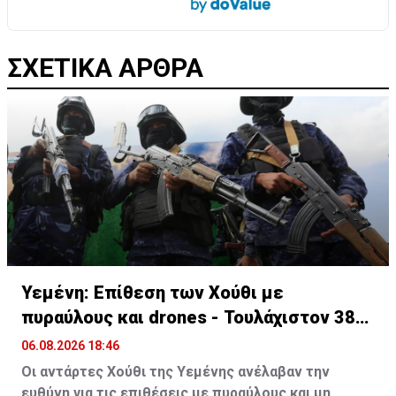
ΣΧΕΤΙΚΑ ΑΡΘΡΑ
Υεμένη: Επίθεση των Χούθι με
πυραύλους και drones - Τουλάχιστον 38
νεκροί
06.08.2026 18:46
Οι αντάρτες Χούθι της Υεμένης ανέλαβαν την
ευθύνη για τις επιθέσεις με πυραύλους και μη