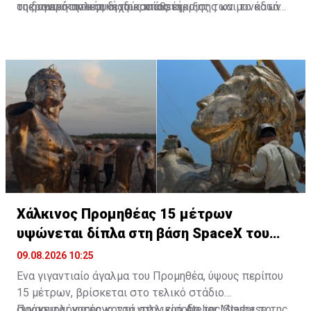
ουκρανική πολεμική προσπάθεια.
τη δυνατότητα συνεχούς υποστήριξης των μονάδων
της αμερικανικής διαδικασίας έγκρισης και το κατά
στο μέτωπο να αποτελούν καθοριστικούς
πόσο το σύνολο των οπλικών συστημάτων που
παράγοντες.
περιλαμβάνονται στις γνωστοποιήσεις θα καταλήξει
τελικά στην Ουκρανία.
Χάλκινος Προμηθέας 15 μέτρων
υψώνεται δίπλα στη βάση SpaceX του
Έλον Μασκ
09.08.2026 10:25
Ένα γιγαντιαίο άγαλμα του Προμηθέα, ύψους περίπου
15 μέτρων, βρίσκεται στο τελικό στάδιο
συναρμολόγησης κοντά στην είσοδο της Starbase της
Πρόκειται για έργο του γαλλικού Atelier Missor, το