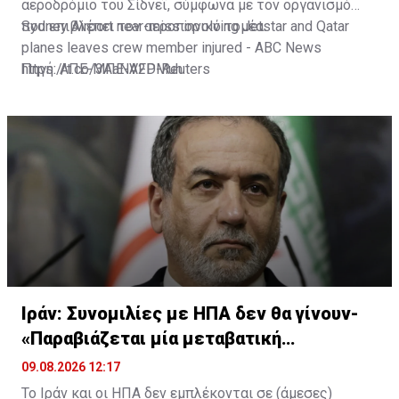
αεροδρόμιο του Σίδνεϊ, σύμφωνα με τον οργανισμό
που επιβλέπει τον αεροπορικό τομέα.
Sydney Airport near-miss involving Jetstar and Qatar
planes leaves crew member injured - ABC News
https://t.co/3AaNV2DMuh
Πηγή: ΑΠΕ-ΜΠΕ-AFP-Reuters
— NinianReid (@NinianReid)
August 9, 2026
Ιράν: Συνομιλίες με ΗΠΑ δεν θα γίνουν-
«Παραβιάζεται μία μεταβατική
συμφωνία»
09.08.2026 12:17
Το Ιράν και οι ΗΠΑ δεν εμπλέκονται σε (άμεσες)