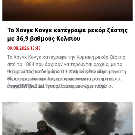
Το Χονγκ Κονγκ κατέγραψε ρεκόρ ζέστης
με 36,9 βαθμούς Κελσίου
09.08.2026 13:43
Το Χονγκ Κονγκ κατέγραψε την Κυριακή ρεκόρ ζέστης
από το 1884 που άρχισαν να τηρούνται αρχεία, με το
θερμόμετρο να δείχνει 36,9 βαθμούς Κελσίου στην
"Στις 15:15 (τοπική ώρα, 11:15 ώρα Κύπρου), η μέγιστη
έδρα του μετεωρολογικού παρατηρητηρίου στη
θερμοκρασία που καταγράφηκε στο παρατηρητήριο
συνοικία Τσιμ Σα Τσούι. Πρόκειται για σταθμό οι
ήταν 36,9 βαθμοί, η υψηλότερη που έχει ποτέ
Πηγή: ΚΥΠΕ
μετρήσεις του οποίου χρησιμοποιούνται ως σημείο
καταμετρηθεί από το 1884", ανακοίνωσε το
αναφοράς για όλη την πόλη.
Παρατηρητήριο του Χονγκ Κονγκ.