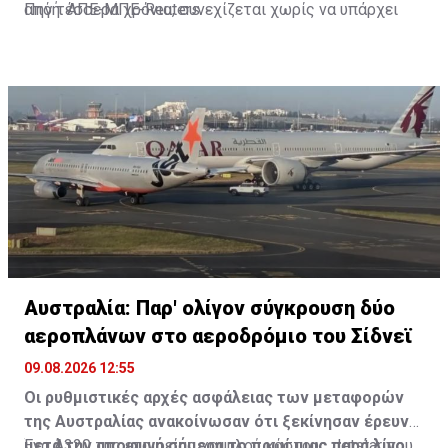
από τέσσερα χρόνια, συνεχίζεται χωρίς να υπάρχει
Πηγή: ΑΠΕ-ΜΠΕ-Reuters
προοπτική μιας ειρηνευτικής συμφωνίας.
Αυστραλία: Παρ' ολίγον σύγκρουση δύο
αεροπλάνων στο αεροδρόμιο του Σίδνεϊ
09.08.2026 12:55
Οι ρυθμιστικές αρχές ασφάλειας των μεταφορών
της Αυστραλίας ανακοίνωσαν ότι ξεκίνησαν έρευνα
μετά την αποφυγή σήμερα το πρωί μιας παρά λίγο
Ένα A320 της εταιρείας χαμηλού κόστους Jetstar που