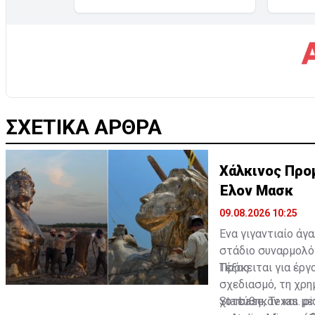
ΣΧΕΤΙΚΑ ΑΡΘΡΑ
Χάλκινος Προ
Έλον Μασκ
09.08.2026 10:25
Ένα γιγαντιαίο άγ
στάδιο συναρμολόγ
Τέξας.
Πρόκειται για έργο
σχεδιασμό, τη χρη
χυτεύθηκαν και με
Starbase, Texas.
pi