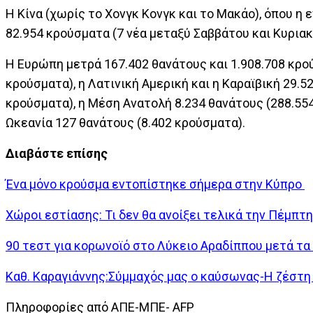
Η Κίνα (χωρίς το Χονγκ Κονγκ και το Μακάο), όπου η
82.954 κρούσματα (7 νέα μεταξύ Σαββάτου και Κυριακή
Η Ευρώπη μετρά 167.402 θανάτους και 1.908.708 κρού
κρούσματα), η Λατινική Αμερική και η Καραϊβική 29.5
κρούσματα), η Μέση Ανατολή 8.234 θανάτους (288.554
Ωκεανία 127 θανάτους (8.402 κρούσματα).
Διαβάστε επίσης
Ένα μόνο κρούσμα εντοπίστηκε σήμερα στην Κύπρο
Χώροι εστίασης: Τι δεν θα ανοίξει τελικά την Πέμπτη
90 τεστ για κορωνοϊό στο Λύκειο Αραδίππου μετά τ
Καθ. Καραγιάννης:Σύμμαχός μας ο καύσωνας-Η ζέστη 
Πληροφορίες από ΑΠΕ-ΜΠΕ- AFP