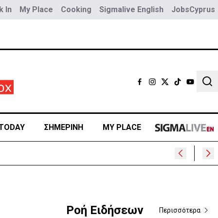
 In
My Place
Cooking
Sigmalive English
JobsCyprus
Sear
TODAY
ΣΗΜΕΡΙΝΗ
MY PLACE
Ροή Ειδήσεων
Περισσότερα