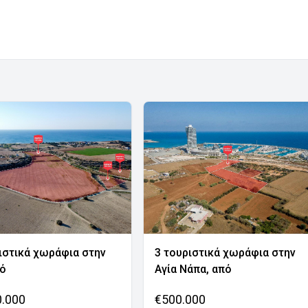
ιστικά χωράφια στην
3 τουριστικά χωράφια στην
νό
Αγία Νάπα, από
0.000
€500.000