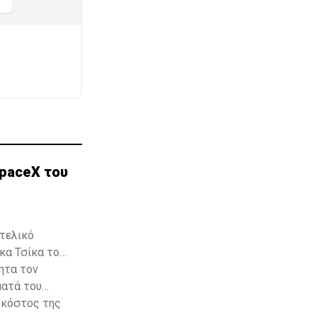
paceX του
 τελικό
κα Τσίκα του
τητα τον
ματά του
 κόστος της