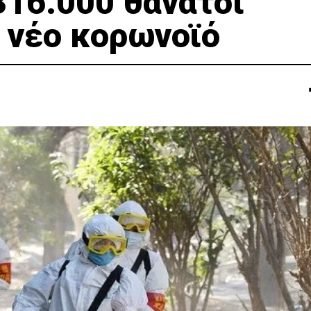
316.000 θάνατοι
 νέο κορωνοϊό