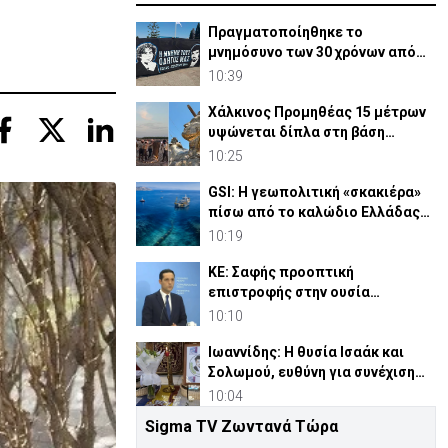
Πραγματοποίηθηκε το
μνημόσυνο των 30 χρόνων από
τις θυσίες Ισαάκ-Σολωμού (pic)
10:39
Χάλκινος Προμηθέας 15 μέτρων
υψώνεται δίπλα στη βάση
SpaceX του Έλον Μασκ
10:25
GSI: Η γεωπολιτική «σκακιέρα»
πίσω από το καλώδιο Ελλάδας–
Κύπρου–Ισραήλ
10:19
ΚΕ: Σαφής προοπτική
επιστροφής στην ουσία
Κυπριακού, η πρόθεση
10:10
Γκουτέρες
Ιωαννίδης: Η θυσία Ισαάκ και
Σολωμού, ευθύνη για συνέχιση
αγώνα απελευθέρωσης
10:04
Sigma TV Ζωντανά Τώρα
ΑΚΕΛ σε ΠτΔ: Το πάρτι των