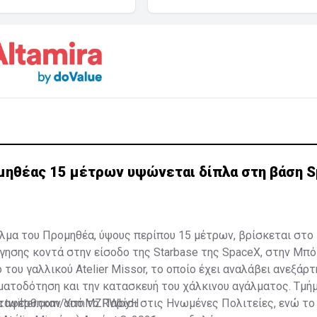
μηθέας 15 μέτρων υψώνεται δίπλα στη βάση S
αλμα του Προμηθέα, ύψους περίπου 15 μέτρων, βρίσκεται στο
ησης κοντά στην είσοδο της Starbase της SpaceX, στην Μπό
 του γαλλικού Atelier Missor, το οποίο έχει αναλάβει ανεξάρ
ματοδότηση και την κατασκευή του χάλκινου αγάλματος. Τμή
ταφέρθηκαν από το Παρίσι στις Ηνωμένες Πολιτείες, ενώ το
c.twitter.com/YcmMZRWbyH